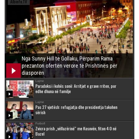
Albinfo.TV
Nga Sunny Hill te Gollaku, Përparim Rama
prezanton ofertën verore të Prishtinës për
diasporën
Lajme
Paradoksi i kohës sonë: Arritjet e grave rriten, por
edhe dhuna në familje
Lajme
Pas 27 vjetësh: refugjatja dhe presidentja takohen
sërish
Futboll
Zvicra prish „vëllazërinë“ me Kosovën, fiton 4:0 në
Bazel