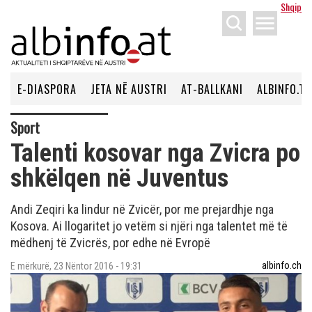
Shqip
menu
E-DIASPORA
JETA NË AUSTRI
AT-BALLKANI
ALBINFO.TV
Sport
Talenti kosovar nga Zvicra po
shkëlqen në Juventus
Andi Zeqiri ka lindur në Zvicër, por me prejardhje nga
Kosova. Ai llogaritet jo vetëm si njëri nga talentet më të
mëdhenj të Zvicrës, por edhe në Evropë
albinfo.ch
E mërkurë, 23 Nëntor 2016 - 19:31