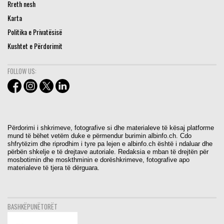
Rreth nesh
Karta
Politika e Privatësisë
Kushtet e Përdorimit
FOLLOW US:
Përdorimi i shkrimeve, fotografive si dhe materialeve të kësaj platforme
mund të bëhet vetëm duke e përmendur burimin albinfo.ch. Cdo
shfrytëzim dhe riprodhim i tyre pa lejen e albinfo.ch është i ndaluar dhe
përbën shkelje e të drejtave autoriale. Redaksia e mban të drejtën për
mosbotimin dhe moskthminin e dorëshkrimeve, fotografive apo
materialeve të tjera të dërguara.
BASHKËPUNËTORËT