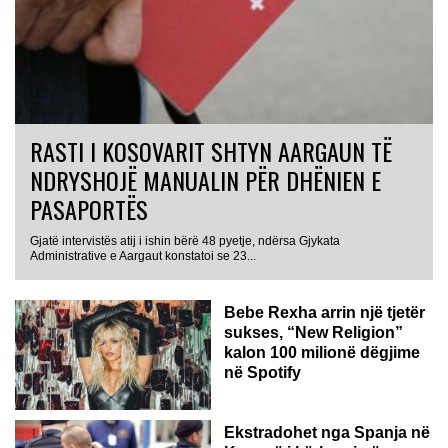
RASTI I KOSOVARIT SHTYN AARGAUN TË
NDRYSHOJË MANUALIN PËR DHËNIEN E
PASAPORTËS
Gjatë intervistës atij i ishin bërë 48 pyetje, ndërsa Gjykata
Administrative e Aargaut konstatoi se 23...
Bebe Rexha arrin një tjetër
sukses, “New Religion”
kalon 100 milionë dëgjime
në Spotify
Ekstradohet nga Spanja në