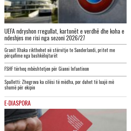
UEFA ndryshon rregullat, kartonët e verdhë dhe koha e
ndeshjes me risi nga sezoni 2026/27
Granit Xhaka rikthehet në stërvitje te Sunderlandi, pritet me
përqafime nga bashkëlojtarët
FSHF tërheq mbështetjen për Gianni Infantinon
Spalletti: Zhegrova ka cilësi të mëdha, por duhet të luajë më
shumë për ekipin
E-DIASPORA