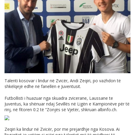
Talenti kosovar i lindur në Zvicër, Andi Zeqiri, po vazhdon të
shkëlqejë edhe në fanellën e Juventusit.
Futbollisti i huazuar nga skuadra zvicerane, Laussane te
Juventus, ka shënuar ndaj Sevillës në Ligën e Kampionëve për të
rinj, në fitoren 0:2 të “Zonjës së Vjetër, shkruan
albinfo.ch
.
Zeqiri ka lindur në Zvicër, por me prejardhje nga Kosova. Ai
llogaritet jo vetëm si njëri nga talentet më të mëdhenj të