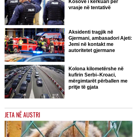
Kosovë i kërkuari për
vrasje në tentativë
GJERMANI
Aksidenti tragjik në
Gjermani, ambasadori Ajeti:
Jemi në kontakt me
autoritetet gjermane
Kolona kilometërshe në
kufirin Serbi–Kroaci,
mërgimtarët përballen me
pritje të gjata
JETA NË AUSTRI