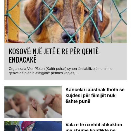
KOSOVË: NJË JETË E RE PËR QENTË
ENDACAKË
Organizata Vier Pfoten (Katër putrat) synon të stabilizojë numrin e
qenve në planin afatgjatë: përmes kapjes,...
Kancelari austriak thotë se
kujdesi për fëmijët nuk
është punë
Vala e të nxehtit shkakton
më shumë konflikte në