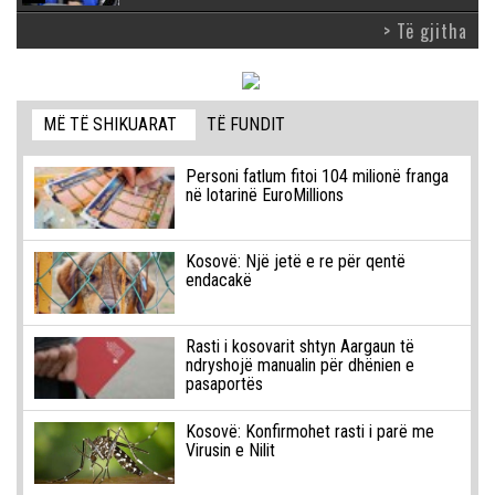
> Të gjitha
MË TË SHIKUARAT
TË FUNDIT
Personi fatlum fitoi 104 milionë franga
në lotarinë EuroMillions
Kosovë: Një jetë e re për qentë
endacakë
Rasti i kosovarit shtyn Aargaun të
ndryshojë manualin për dhënien e
pasaportës
Kosovë: Konfirmohet rasti i parë me
Virusin e Nilit