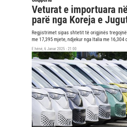
Veturat e importuara në
parë nga Koreja e Jugu
Regjistrimet sipas shtetit të origjinës tregojn
me 17,395 mjete, ndjekur nga Italia me 16,304
E hënë, 6 Janar 2025 - 21:00