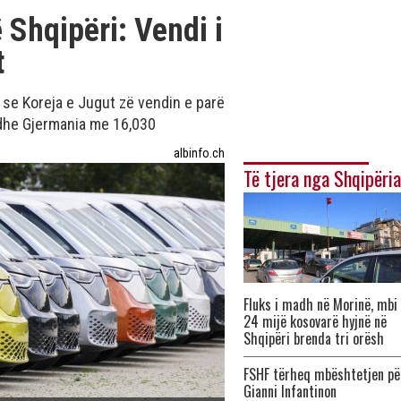
 Shqipëri: Vendi i
t
ë se Koreja e Jugut zë vendin e parë
 dhe Gjermania me 16,030
albinfo.ch
Të tjera nga Shqipëria
Fluks i madh në Morinë, mbi
24 mijë kosovarë hyjnë në
Shqipëri brenda tri orësh
FSHF tërheq mbështetjen pë
Gianni Infantinon