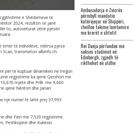
Ambasadorja e Zvicrës
përmbyll mandatin
ërgjithshme e Shërbimeve të
katërvjeçar në Shqipëri,
nëntor 2024, rezulton se janë
zhvillon takime lamtumire
Ndër to, autoveturat zënë pjesën
me krerët e shtetit
ruara.
Rei Dunja përfundon me
ë emër të individëve, ndërsa pjesa
sukses studimet në
uan Scan, transmeton
albinfo.ch
.
Edinburgh, zgjedh të
rikthehet në atdhe
orë për të kuptuar dinamikën në tregun
umë regjistrime ka qenë Qershori me
 10,670 mjete dhe Prilli me 9,660
në qenë Nëntori dhe Janari.
me një numër të lartë prej 37,993
me dhe Fieri me 7,520 regjistrime.
ën, Peshkopinë dhe Kukësin.