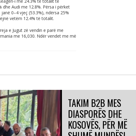
ëagen-i me 24.3% të totalit të
 dhe Audi me 12.8%. Përsa i përket
e janë 0–4 vjeç (53.3%), ndërsa 25%
ëjnë vetëm 12.4% të totalit.
oreja e Jugut zë vendin e parë me
jermania me 16,030. Ndër vendet me më
TAKIM B2B MES
DIASPORËS DHE
KOSOVËS, PËR MË
SHUMË MUNDËSI