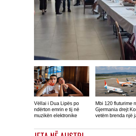
GJERMANI
Vëllai i Dua Lipës po
Mbi 120 fluturime 
ndërton emrin e tij në
Gjermania drejt K
muzikën elektronike
vetëm brenda një 