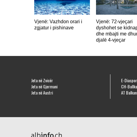
Vjenë: Vazhdon orari i
Vjenë: 72-vjeçari
zgjatur i pishinave
dyshohet se kidna
dhe mbajti me dhu
djalë 4-vjeçar
Jeta në Zvicër
E-Diaspor
Jeta në Gjermani
CH-Ballka
Jeta në Austri
AT Balkan