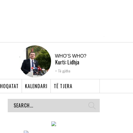
WHO’S WHO?
Kurti: Lidhja
Shqiptare e Prizrenit,
Të gjitha
nyja që bashkoi �...
HOQATAT
KALENDARI
TË TJERA