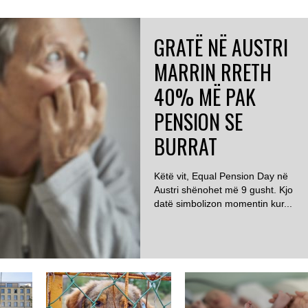
GRATË NË AUSTRI
MARRIN RRETH
40% MË PAK
PENSION SE
BURRAT
Këtë vit, Equal Pension Day në
Austri shënohet më 9 gusht. Kjo
datë simbolizon momentin kur...