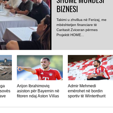
BIZNESI
Takimi u zhvillua në Ferizaj, me
mbështetjen financiare të
Caritasit Zviceran përmes
Projektit HOME...
ZVICËR
nga
Arijon Ibrahimoviq
Admir Mehmedi
osovës
asiston për Bayernin në
emërohet në bordin
jave
fitoren ndaj Aston Villas
sportiv të Winterthurit