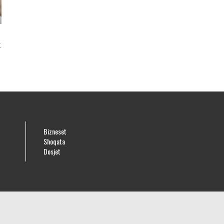
k
Bizneset
Shoqata
Dosjet