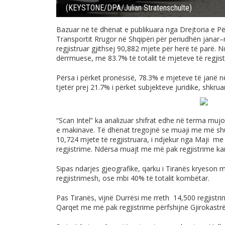
(KEYSTONE/DPA/Julian Stratenschulte)
Bazuar në të dhënat e publikuara nga Drejtoria e P
Transportit Rrugor në Shqipëri për periudhën janar–
regjistruar gjithsej 90,882 mjete për herë të parë. 
dërrmuese, me 83.7% të totalit të mjeteve të regjist
Përsa i përket pronësisë, 78.3% e mjeteve të janë n
tjetër prej 21.7% i përket subjekteve juridike, shkr
“Scan Intel” ka analizuar shifrat edhe në terma muj
e makinave. Të dhënat tregojnë se muaji me më sh
10,724 mjete të regjistruara, i ndjekur nga Maji me
regjistrime. Ndërsa muajt me më pak regjistrime ka
Sipas ndarjes gjeografike, qarku i Tiranës kryeson 
regjistrimesh, ose mbi 40% të totalit kombëtar.
Pas Tiranës, vijnë Durrësi me rreth 14,500 regjistri
Qarqet me më pak regjistrime përfshijnë Gjirokastr