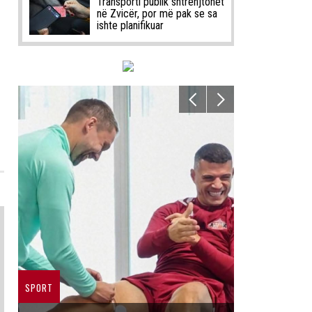
Transporti publik shtrenjtohet
në Zvicër, por më pak se sa
ishte planifikuar
SPORT