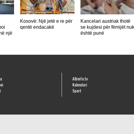
Kosovë: Një jetë e re për
Kancelari austriak thotë
poi
qentë endacakë
se kujdesi për fëmijët nu
në një
është punë
a
Albinfo.tv
ni
Kalendari
i
Sport