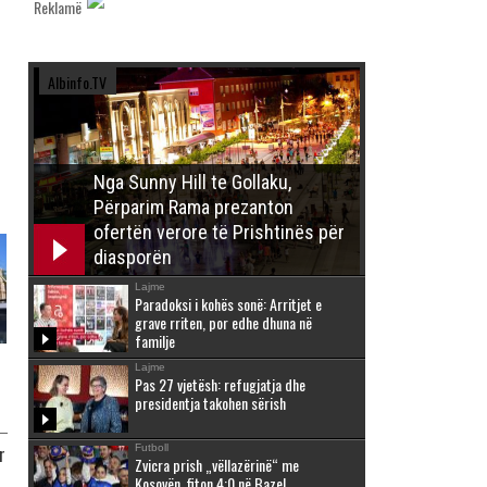
Reklamë
Albinfo.TV
Nga Sunny Hill te Gollaku,
Përparim Rama prezanton
ofertën verore të Prishtinës për
diasporën
Lajme
Paradoksi i kohës sonë: Arritjet e
grave rriten, por edhe dhuna në
familje
Lajme
Pas 27 vjetësh: refugjatja dhe
presidentja takohen sërish
Futboll
r
Zvicra prish „vëllazërinë“ me
Kosovën, fiton 4:0 në Bazel