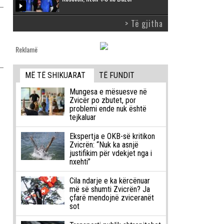
> Të gjitha
Reklamë
MË TË SHIKUARAT
TË FUNDIT
Mungesa e mësuesve në
Zvicër po zbutet, por
problemi ende nuk është
tejkaluar
Ekspertja e OKB-së kritikon
Zvicrën: “Nuk ka asnjë
justifikim për vdekjet nga i
nxehti”
Cila ndarje e ka kërcënuar
më së shumti Zvicrën? Ja
çfarë mendojnë zviceranët
sot