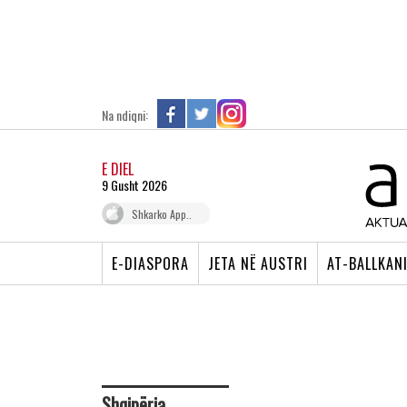
Na ndiqni:
E DIEL
9 Gusht 2026
Shkarko App..
E-DIASPORA
JETA NË AUSTRI
AT-BALLKAN
Shqipëria