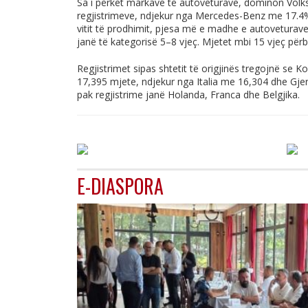
Sa i përket markave të autoveturave, dominon Volks
regjistrimeve, ndjekur nga Mercedes-Benz me 17.4%
vitit të prodhimit, pjesa më e madhe e autoveturav
janë të kategorisë 5–8 vjeç. Mjetet mbi 15 vjeç përb
Regjistrimet sipas shtetit të origjinës tregojnë se K
17,395 mjete, ndjekur nga Italia me 16,304 dhe G
pak regjistrime janë Holanda, Franca dhe Belgjika.
E-DIASPORA