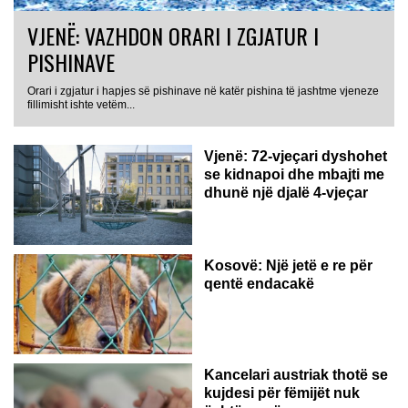
VJENË: VAZHDON ORARI I ZGJATUR I
PISHINAVE
Orari i zgjatur i hapjes së pishinave në katër pishina të jashtme vjeneze
fillimisht ishte vetëm...
Vjenë: 72-vjeçari dyshohet
se kidnapoi dhe mbajti me
dhunë një djalë 4-vjeçar
Kosovë: Një jetë e re për
qentë endacakë
Kancelari austriak thotë se
kujdesi për fëmijët nuk