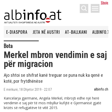
Shqip
menu
E-DIASPORA
JETA NË AUSTRI
AT-BALLKANI
ALBINFO.TV
Bota
​Merkel mbron vendimin e saj
për migracion
Ajo shtoi se shifrat kanë treguar se puna nuk ka qenë e
kotë, por frytdhënëse
albinfo.ch
E mërkurë, 18 Dhjetor 2019 - 22:07
Kancelarja gjermane, Angela Merkel, mbrojti edhe një herë
vendimin e saj për të mos mbyllur kufijtë e Gjermanisë gjatë
krizës së refugjatëve të vitit 2015.