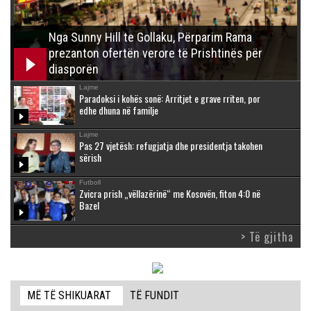
Nga Sunny Hill te Gollaku, Përparim Rama
prezanton ofertën verore të Prishtinës për
diasporën
Lajme
Paradoksi i kohës sonë: Arritjet e grave rriten, por
edhe dhuna në familje
Lajme
Pas 27 vjetësh: refugjatja dhe presidentja takohen
sërish
Futboll
Zvicra prish „vëllazërinë“ me Kosovën, fiton 4:0 në
Bazel
> Të gjitha
MË TË SHIKUARAT
TË FUNDIT