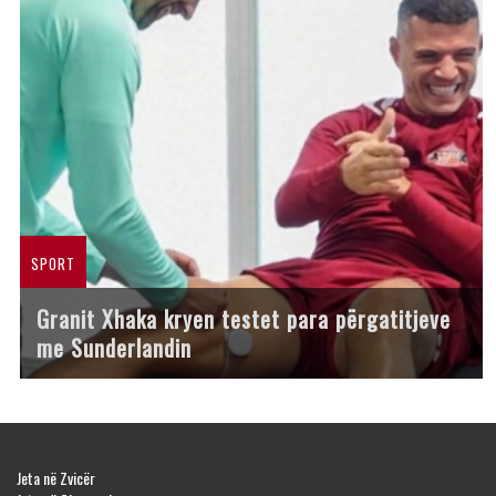
SPORT
Granit Xhaka kryen testet para përgatitjeve
me Sunderlandin
Jeta në Zvicër