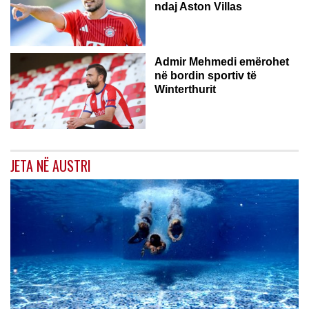
ndaj Aston Villas
ZVICËR
Admir Mehmedi emërohet
në bordin sportiv të
Winterthurit
JETA NË AUSTRI