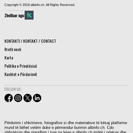
Copyright © 2018 albinfo.ch. All Rights Reserved.
Zhvilluar nga:
KONTAKTI / KONTAKT / CONTACT
Rreth nesh
Karta
Politika e Privatësisë
Kushtet e Përdorimit
FOLLOW US:
Përdorimi i shkrimeve, fotografive si dhe materialeve të kësaj platforme
mund të bëhet vetëm duke e përmendur burimin albinfo.ch. Cdo
shfrytëzim dhe riprodhim i tyre pa lejen e albinfo.ch është i ndaluar dhe