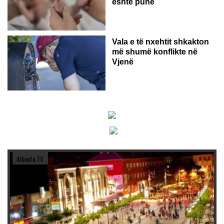
është punë
Vala e të nxehtit shkakton
më shumë konflikte në
Vjenë
Albinfo.TV