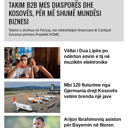
TAKIM B2B MES DIASPORËS DHE
KOSOVËS, PËR MË SHUMË MUNDËSI
BIZNESI
Takimi u zhvillua në Ferizaj, me mbështetjen financiare të Caritasit
Zviceran përmes Projektit HOME...
Vëllai i Dua Lipës po
ndërton emrin e tij në
muzikën elektronike
GJERMANI
Mbi 120 fluturime nga
Gjermania drejt Kosovës
vetëm brenda një jave
Arijon Ibrahimoviq asiston
për Bayernin në fitoren