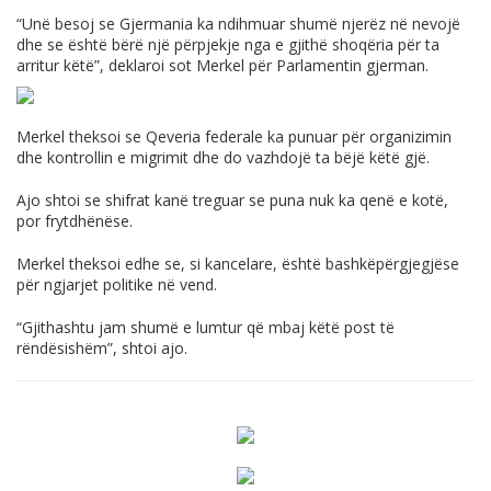
“Unë besoj se Gjermania ka ndihmuar shumë njerëz në nevojë
dhe se është bërë një përpjekje nga e gjithë shoqëria për ta
arritur këtë”, deklaroi sot Merkel për Parlamentin gjerman.
Merkel theksoi se Qeveria federale ka punuar për organizimin
dhe kontrollin e migrimit dhe do vazhdojë ta bëjë këtë gjë.
Ajo shtoi se shifrat kanë treguar se puna nuk ka qenë e kotë,
por frytdhënëse.
Merkel theksoi edhe se, si kancelare, është bashkëpërgjegjëse
për ngjarjet politike në vend.
“Gjithashtu jam shumë e lumtur që mbaj këtë post të
rëndësishëm”, shtoi ajo.