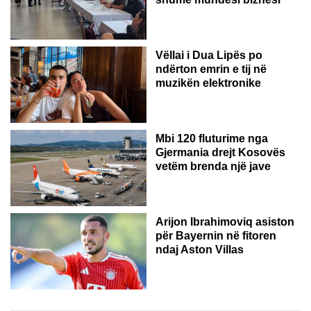
Vëllai i Dua Lipës po
ndërton emrin e tij në
muzikën elektronike
GJERMANI
Mbi 120 fluturime nga
Gjermania drejt Kosovës
vetëm brenda një jave
Arijon Ibrahimoviq asiston
për Bayernin në fitoren
ndaj Aston Villas