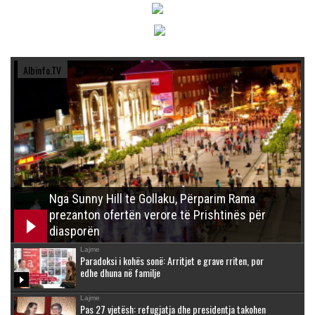
Albinfo.TV
Nga Sunny Hill te Gollaku, Përparim Rama
prezanton ofertën verore të Prishtinës për
diasporën
Lajme
Paradoksi i kohës sonë: Arritjet e grave rriten, por
edhe dhuna në familje
Lajme
Pas 27 vjetësh: refugjatja dhe presidentja takohen