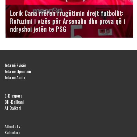
Lorik Cana rrëfen rrugëtimin drejt futbollit:
Refuzimi i vizës për Arsenalin dhe prova që i
ndryshoi jetën te PSG
Jeta në Zvicër
Jeta në Gjermani
Jeta në Austri
E-Diaspora
CH-Ballkani
AT Balkani
Albinfo.tv
Kalendari