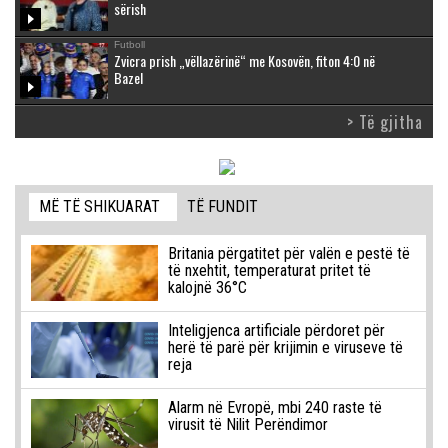
sërish
Futboll
Zvicra prish „vëllazërinë“ me Kosovën, fiton 4:0 në
Bazel
> Të gjitha
MË TË SHIKUARAT
TË FUNDIT
Britania përgatitet për valën e pestë të
të nxehtit, temperaturat pritet të
kalojnë 36°C
Inteligjenca artificiale përdoret për
herë të parë për krijimin e viruseve të
reja
Alarm në Evropë, mbi 240 raste të
virusit të Nilit Perëndimor