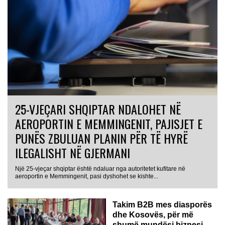
25-VJEÇARI SHQIPTAR NDALOHET NË
AEROPORTIN E MEMMINGENIT, PAJISJET E
PUNËS ZBULUAN PLANIN PËR TË HYRË
ILEGALISHT NË GJERMANI
Një 25-vjeçar shqiptar është ndaluar nga autoritetet kufitare në
aeroportin e Memmingenit, pasi dyshohet se kishte...
Takim B2B mes diasporës
dhe Kosovës, për më
shumë mundësi biznesi