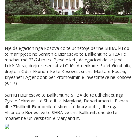
Një delegacion nga Kosova do të udhëtojë për në SHBA, ku do
të marr pjesë në Samitin e Bizneseve të Ballkanit në SHBA i cili
mbahet më 23-24 mars. Pjesë e këtij delegacioni do të jenë
Lekë Musa, drejtor ekzekutiv i Odës Amerikane, Safet Gërxhaliu,
drejtor i Odës Ekonomike të Kosovës, si dhe Mustafë Hasani,
Kryeshef i Agjencionit për Promovimin e Investimeve në Kosovë
(APIK).
Samiti i Bizneseve të Ballkanit në SHBA do të udhëhiqet nga
Zyra e Sekretarit të Shtetit të Maryland, Departamenti i Biznesit
dhe Zhvillimit Ekonomik të shtetit të Maryland-it, dhe nga
Aleanca e Bizneseve të SHBA-ve dhe Ballkanit, dhe do të
mbahet ne Universitetin e Maryland-it.