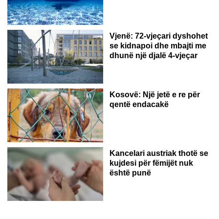
Vjenë: 72-vjeçari dyshohet
se kidnapoi dhe mbajti me
dhunë një djalë 4-vjeçar
Kosovë: Një jetë e re për
qentë endacakë
Kancelari austriak thotë se
kujdesi për fëmijët nuk
është punë