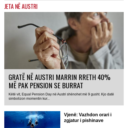
JETA NË AUSTRI
GRATË NË AUSTRI MARRIN RRETH 40%
MË PAK PENSION SE BURRAT
Këtë vit, Equal Pension Day në Austri shënohet më 9 gusht. Kjo datë
simbolizon momentin kur...
Vjenë: Vazhdon orari i
zgjatur i pishinave