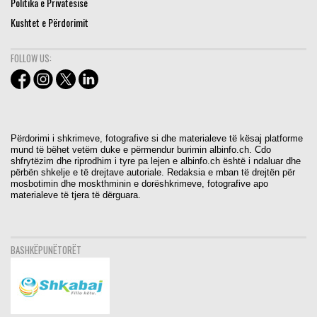
Politika e Privatësisë
Kushtet e Përdorimit
FOLLOW US:
Përdorimi i shkrimeve, fotografive si dhe materialeve të kësaj platforme
mund të bëhet vetëm duke e përmendur burimin albinfo.ch. Cdo
shfrytëzim dhe riprodhim i tyre pa lejen e albinfo.ch është i ndaluar dhe
përbën shkelje e të drejtave autoriale. Redaksia e mban të drejtën për
mosbotimin dhe moskthminin e dorëshkrimeve, fotografive apo
materialeve të tjera të dërguara.
BASHKËPUNËTORËT