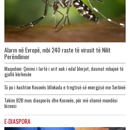
Alarm në Evropë, mbi 240 raste të virusit të Nilit
Perëndimor
Maqedoni: Çmimi i lartë i arit nuk i ndal blerjet, dasmat mbajnë të
gjallë kërkesën
Si po i kushton Kosovës bllokada e tregtisë së energjisë me Serbinë
Takim B2B mes diasporës dhe Kosovës, për më shumë mundësi
biznesi
E-DIASPORA