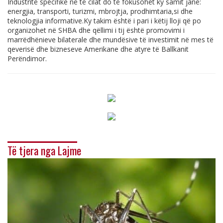
Industritë specifike në të cilat do të fokusohet ky samit janë:
energjia, transporti, turizmi, mbrojtja, prodhimtaria,si dhe
teknologjia
informative.Ky
takim është i pari i këtij lloji që po
organizohet në SHBA dhe qëllimi i tij është promovimi i
marrëdhënieve bilaterale dhe mundësive të investimit në mes të
qeverisë dhe bizneseve Amerikane dhe atyre të Ballkanit
Perëndimor.
Të tjera nga Lajme