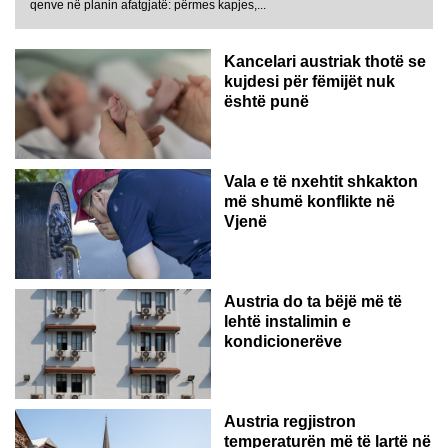
qenve në planin afatgjatë: përmes kapjes,...
Kancelari austriak thotë se
kujdesi për fëmijët nuk
është punë
Vala e të nxehtit shkakton
më shumë konflikte në
Vjenë
Austria do ta bëjë më të
lehtë instalimin e
kondicionerëve
Austria regjistron
temperaturën më të lartë në