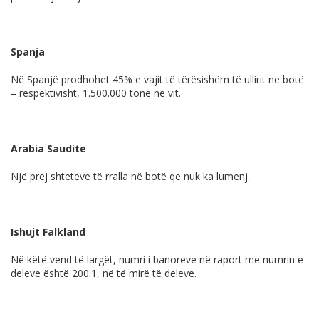
Spanja
Në Spanjë prodhohet 45% e vajit të tërësishëm të ullirit në botë
– respektivisht, 1.500.000 tonë në vit.
Arabia Saudite
Një prej shteteve të rralla në botë që nuk ka lumenj.
Ishujt Falkland
Në këtë vend të largët, numri i banorëve në raport me numrin e
deleve është 200:1, në të mirë të deleve.