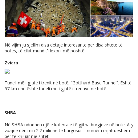
Në vijim ju sjellim disa detaje interesante për disa shtete të
botës, të cilat mund t’i lexoni më poshtë.
Zvicra
Tuneli më i gjatë i trenit në botë, “Gotthard Base Tunnel”. Është
57 km dhe është tuneli më i gjatë i trenave në botë.
SHBA
Në SHBA ndodhen një e katërta e të gjitha burgjeve në botë. Aty
vuajnë dënimin 2.2 milionë të burgosur – numër i mjaftueshëm
për të krijuar një shtet.