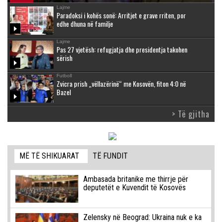
Lajme
Paradoksi i kohës sonë: Arritjet e grave rriten, por
edhe dhuna në familje
Lajme
Pas 27 vjetësh: refugjatja dhe presidentja takohen
sërish
Futboll
Zvicra prish „vëllazërinë“ me Kosovën, fiton 4:0 në
Bazel
> Të gjitha
MË TË SHIKUARAT
TË FUNDIT
Ambasada britanike me thirrje për
deputetët e Kuvendit të Kosovës
Zelensky në Beograd: Ukraina nuk e ka