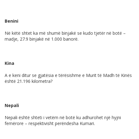
Benini
Në këtë shtet ka më shumë binjakë se kudo tjetër në botë –
madje, 27.9 binjakë në 1.000 banorë.
Kina
A e keni ditur se gjatësia e tërësishme e Murit të Madh të Kinës
është 21.196 kilometra?
Nepali
Nepali është shteti i vetëm në botë ku adhurohet një hyjni
femërore – respektivisht perëndesha Kumari.