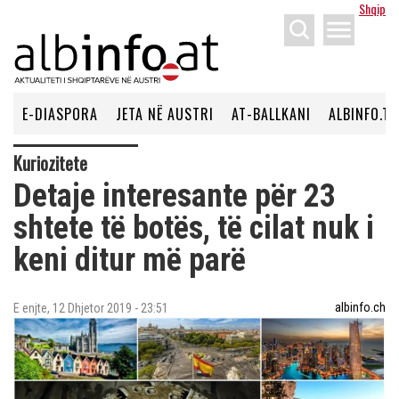
Shqip
menu
E-DIASPORA
JETA NË AUSTRI
AT-BALLKANI
ALBINFO.TV
Kuriozitete
Detaje interesante për 23
shtete të botës, të cilat nuk i
keni ditur më parë
albinfo.ch
E enjte, 12 Dhjetor 2019 - 23:51