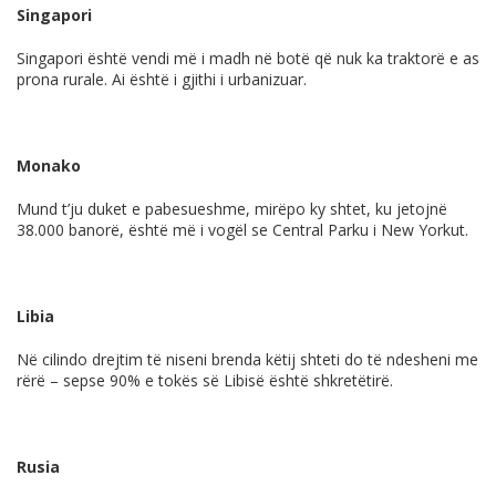
Singapori
Singapori është vendi më i madh në botë që nuk ka traktorë e as
prona rurale. Ai është i gjithi i urbanizuar.
Monako
Mund t’ju duket e pabesueshme, mirëpo ky shtet, ku jetojnë
38.000 banorë, është më i vogël se Central Parku i New Yorkut.
Libia
Në cilindo drejtim të niseni brenda këtij shteti do të ndesheni me
rërë – sepse 90% e tokës së Libisë është shkretëtirë.
Rusia