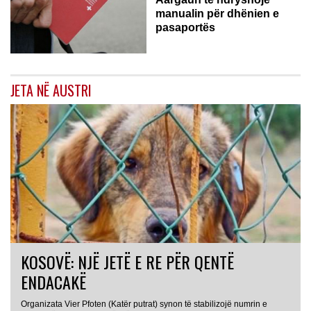
manualin për dhënien e
pasaportës
JETA NË AUSTRI
KOSOVË: NJË JETË E RE PËR QENTË
ENDACAKË
Organizata Vier Pfoten (Katër putrat) synon të stabilizojë numrin e