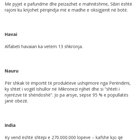
Me pyjet e pafundme dhe peizazhet e mahnitshme, Sibiri është
rajoni ku krijohet përqindja më e madhe e oksigjenit në botë.
Havai
Alfabeti havaian ka vetëm 13 shkronja.
Nauru
Për shkak të importit të produkteve ushqimore nga Perëndimi,
ky shtet i vogël ishullor në Mikronezi njihet dhe si “shteti i
njerëzve të shëndoshë”. Jo pa arsye, sepse 95 % e popullatës
janë obezë.
India
Ky vend është shtëpi e 270.000.000 lopëve – kafshë kjo që