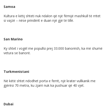
Samoa
Kultura e këtij shteti nuk ndalon që një fëmijë mashkull të rritet
si vajzë – nëse prindërit e duan një gjë të tillë.
San Marino
Ky shtet i vogël me popullsi prej 33.000 banorësh, ka më shumë
vetura se banorë.
Turkmenistani
Në këtë shtet ndodhet porta e ferrit, një krater vullkanik me
gjërësi 70 metra, ku zjarri nuk ka pushuar që 40 vjet.
Dubai