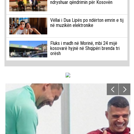
ndryshuar qëndrimin për Kosovën
Vëllai i Dua Lipës po ndërton emrin e tij
në muzikën elektronike
Fluks i madh në Morinë, mbi 24 mijë
kosovarë hyjnë në Shqipëri brenda tri
orësh