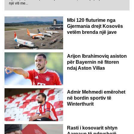
GJERMANI
një viti me...
Mbi 120 fluturime nga
Gjermania drejt Kosovës
vetëm brenda një jave
Arijon Ibrahimoviq asiston
për Bayernin në fitoren
ndaj Aston Villas
ZVICËR
Admir Mehmedi emërohet
në bordin sportiv të
Winterthurit
Rasti i kosovarit shtyn
Aargaun të ndryshojë