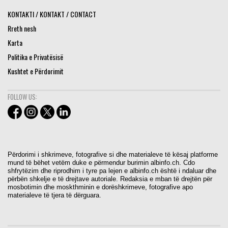
KONTAKTI / KONTAKT / CONTACT
Rreth nesh
Karta
Politika e Privatësisë
Kushtet e Përdorimit
FOLLOW US:
Përdorimi i shkrimeve, fotografive si dhe materialeve të kësaj platforme
mund të bëhet vetëm duke e përmendur burimin albinfo.ch. Cdo
shfrytëzim dhe riprodhim i tyre pa lejen e albinfo.ch është i ndaluar dhe
përbën shkelje e të drejtave autoriale. Redaksia e mban të drejtën për
mosbotimin dhe moskthminin e dorëshkrimeve, fotografive apo
materialeve të tjera të dërguara.