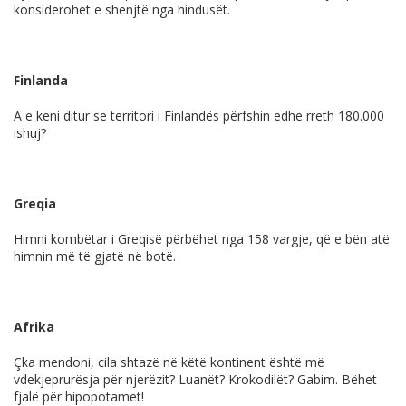
konsiderohet e shenjtë nga hindusët.
Finlanda
A e keni ditur se territori i Finlandës përfshin edhe rreth 180.000
ishuj?
Greqia
Himni kombëtar i Greqisë përbëhet nga 158 vargje, që e bën atë
himnin më të gjatë në botë.
Afrika
Çka mendoni, cila shtazë në këtë kontinent është më
vdekjeprurësja për njerëzit? Luanët? Krokodilët? Gabim. Bëhet
fjalë për hipopotamet!