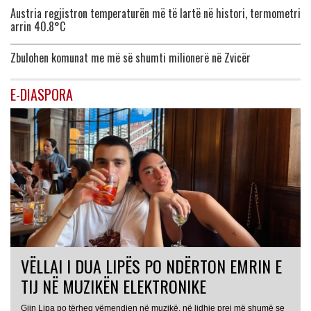
Austria regjistron temperaturën më të lartë në histori, termometri
arrin 40.8°C
Zbulohen komunat me më së shumti milionerë në Zvicër
E-DIASPORA
VËLLAI I DUA LIPËS PO NDËRTON EMRIN E
TIJ NË MUZIKËN ELEKTRONIKE
Gjin Lipa po tërheq vëmendjen në muzikë, në lidhje prej më shumë se