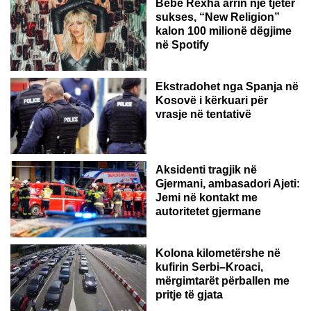
Bebe Rexha arrin një tjetër
sukses, “New Religion”
kalon 100 milionë dëgjime
në Spotify
Ekstradohet nga Spanja në
Kosovë i kërkuari për
vrasje në tentativë
GJERMANI
Aksidenti tragjik në
Gjermani, ambasadori Ajeti:
Jemi në kontakt me
autoritetet gjermane
Kolona kilometërshe në
kufirin Serbi–Kroaci,
mërgimtarët përballen me
pritje të gjata