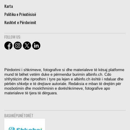
Karta
Politika e Privatësisë
Kushtet e Përdorimit
FOLLOW US:
Përdorimi i shkrimeve, fotografive si dhe materialeve të kësaj platforme
mund të bëhet vetëm duke e përmendur burimin albinfo.ch. Cdo
shfrytëzim dhe riprodhim i tyre pa lejen e albinfo.ch është i ndaluar dhe
përbën shkelje e të drejtave autoriale. Redaksia e mban të drejtën për
mosbotimin dhe moskthminin e dorëshkrimeve, fotografive apo
materialeve të tjera të dërguara.
BASHKËPUNËTORËT