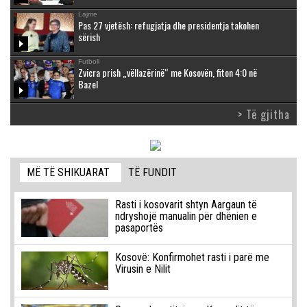
Lajme
Pas 27 vjetësh: refugjatja dhe presidentja takohen
sërish
Futboll
Zvicra prish „vëllazërinë“ me Kosovën, fiton 4:0 në
Bazel
> Të gjitha
MË TË SHIKUARAT
TË FUNDIT
Rasti i kosovarit shtyn Aargaun të
ndryshojë manualin për dhënien e
pasaportës
Kosovë: Konfirmohet rasti i parë me
Virusin e Nilit