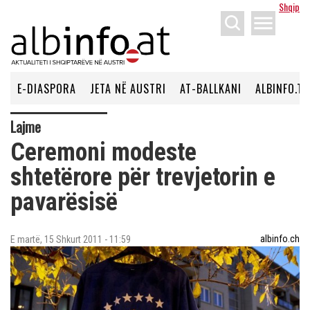
Shqip
menu
E-DIASPORA
JETA NË AUSTRI
AT-BALLKANI
ALBINFO.TV
Lajme
Ceremoni modeste
shtetërore për trevjetorin e
pavarësisë
albinfo.ch
E martë, 15 Shkurt 2011 - 11:59