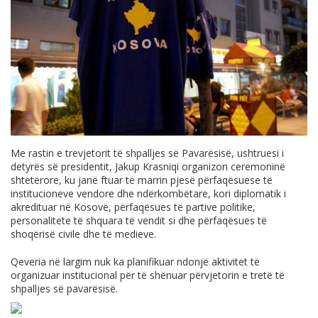
Me rastin e trevjetorit të shpalljes së Pavarësisë, ushtruesi i
detyrës së presidentit, Jakup Krasniqi organizon ceremoninë
shtetërore, ku janë ftuar të marrin pjesë përfaqësuese të
institucioneve vendore dhe ndërkombëtare, kori diplomatik i
akredituar në Kosovë, përfaqësues të partive politike,
personalitete të shquara të vendit si dhe përfaqësues të
shoqërisë civile dhe të medieve.
Qeveria në largim nuk ka planifikuar ndonjë aktivitet të
organizuar institucional për të shënuar përvjetorin e tretë të
shpalljes së pavarësisë.