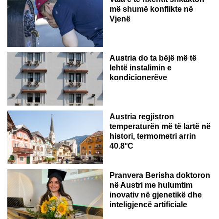
më shumë konflikte në
Vjenë
Austria do ta bëjë më të
lehtë instalimin e
kondicionerëve
Austria regjistron
temperaturën më të lartë në
histori, termometri arrin
40.8°C
AUSTRI
Pranvera Berisha doktoron
në Austri me hulumtim
inovativ në gjenetikë dhe
inteligjencë artificiale