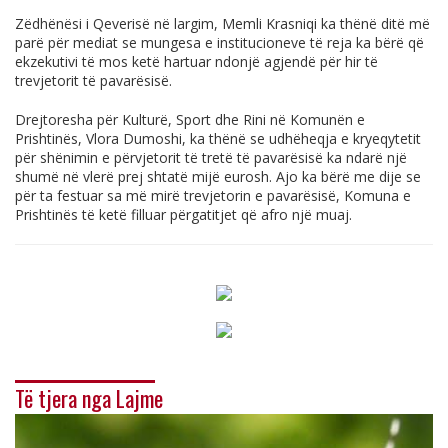
Zëdhënësi i Qeverisë në largim, Memli Krasniqi ka thënë ditë më
parë për mediat se mungesa e institucioneve të reja ka bërë që
ekzekutivi të mos ketë hartuar ndonjë agjendë për hir të
trevjetorit të pavarësisë.
Drejtoresha për Kulturë, Sport dhe Rini në Komunën e
Prishtinës, Vlora Dumoshi, ka thënë se udhëheqja e kryeqytetit
për shënimin e përvjetorit të tretë të pavarësisë ka ndarë një
shumë në vlerë prej shtatë mijë eurosh. Ajo ka bërë me dije se
për ta festuar sa më mirë trevjetorin e pavarësisë, Komuna e
Prishtinës të ketë filluar përgatitjet që afro një muaj.
Të tjera nga Lajme