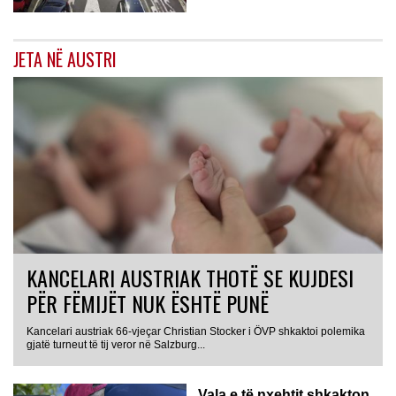
JETA NË AUSTRI
KANCELARI AUSTRIAK THOTË SE KUJDESI
PËR FËMIJËT NUK ËSHTË PUNË
Kancelari austriak 66-vjeçar Christian Stocker i ÖVP shkaktoi polemika
gjatë turneut të tij veror në Salzburg...
Vala e të nxehtit shkakton