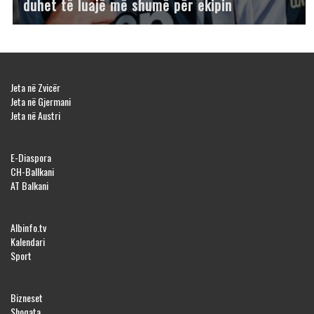
duhet të luajë më shumë për ekipin
Jeta në Zvicër
Jeta në Gjermani
Jeta në Austri
E-Diaspora
CH-Ballkani
AT Balkani
Albinfo.tv
Kalendari
Sport
Bizneset
Shoqata