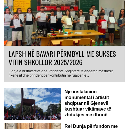
LAPSH NË BAVARI PËRMBYLL ME SUKSES
VITIN SHKOLLOR 2025/2026
Lidhja e Arsimtarëve dhe Prindërve Shqiptarë falënderon mësuesit,
nxënësit dhe prindërit për kontributin në ruajtjen e...
Një instalacion
monumental i artistit
shqiptar në Gjenevë
kushtuar viktimave të
zhdukjes me dhunë
Rei Dunja përfundon me