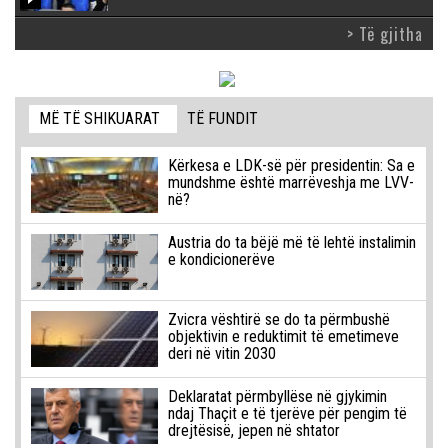
> Të gjitha
MË TË SHIKUARAT
TË FUNDIT
Kërkesa e LDK-së për presidentin: Sa e
mundshme është marrëveshja me LVV-
në?
Austria do ta bëjë më të lehtë instalimin
e kondicionerëve
Zvicra vështirë se do ta përmbushë
objektivin e reduktimit të emetimeve
deri në vitin 2030
Deklaratat përmbyllëse në gjykimin
ndaj Thaçit e të tjerëve për pengim të
drejtësisë, jepen në shtator