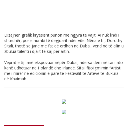
Dizajneri grafik kryesisht punon me ngjyra të vajit. Ai nuk lindi i
shurdhër, por e humbi të dëgjuarit ndër vite. Nëna e tij, Dorothy
Sitali, thotë se janë me fat që erdhën në Dubai, vend në të cilin u
zbulua talenti i djalit të saj për artin.
Veprat e tij janë ekspozuar nëpër Dubai, ndërsa deri më tani ato
kanë udhëtuar në Holandë dhe Irlandë. Sitali fitoi çmimin “Artisti
më i mirë” në edicionin e parë të Festivalit të Arteve të Bukura
në Khaimah.