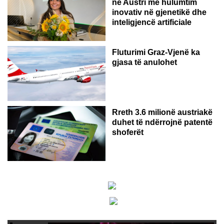
në Austri me hulumtim
inovativ në gjenetikë dhe
inteligjencë artificiale
Fluturimi Graz-Vjenë ka
gjasa të anulohet
Rreth 3.6 milionë austriakë
duhet të ndërrojnë patentë
shoferët