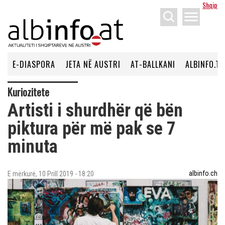
Shqip
menu
E-DIASPORA
JETA NË AUSTRI
AT-BALLKANI
ALBINFO.TV
Kuriozitete
Artisti i shurdhër që bën
piktura për më pak se 7
minuta
albinfo.ch
E mërkurë, 10 Prill 2019 - 18:20