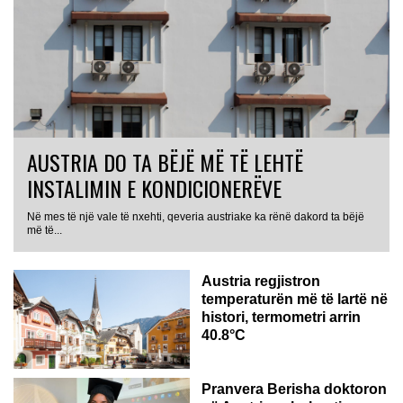
AUSTRIA DO TA BËJË MË TË LEHTË
INSTALIMIN E KONDICIONERËVE
Në mes të një vale të nxehti, qeveria austriake ka rënë dakord ta bëjë
më të...
Austria regjistron
temperaturën më të lartë në
histori, termometri arrin
40.8°C
AUSTRI
Pranvera Berisha doktoron