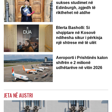
sukses studimet në
Edinburgh, zgjedh të
rikthehet në atdhe
Blerta Basholli: Si
shqiptare në Kosovë
ndihesha sikur i përkisja
një shtrese më të ulët
Aeroporti i Prishtinës kalon
shifrën e 2 milionë
udhëtarëve në vitin 2026
JETA NË AUSTRI