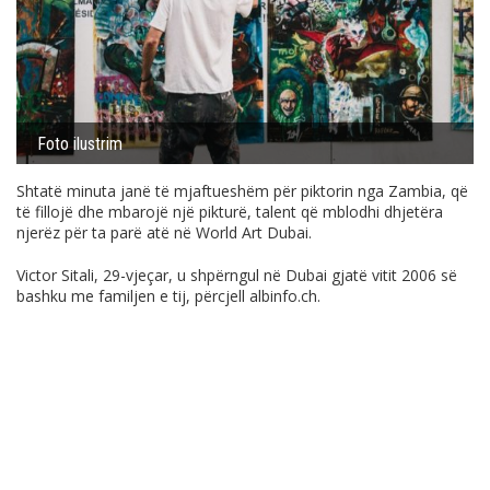
Foto ilustrim
Shtatë minuta janë të mjaftueshëm për piktorin nga Zambia, që
të fillojë dhe mbarojë një pikturë, talent që mblodhi dhjetëra
njerëz për ta parë atë në World Art Dubai.
Victor Sitali, 29-vjeçar, u shpërngul në Dubai gjatë vitit 2006 së
bashku me familjen e tij, përcjell
albinfo.ch
.