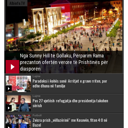
Albinfo.TV
Nga Sunny Hill te Gollaku, Përparim Rama
prezanton ofertën verore të Prishtinës për
diasporën
Lajme
Paradoksi i kohës sonë: Arritjet e grave rriten, por
edhe dhuna në familje
Lajme
Pas 27 vjetësh: refugjatja dhe presidentja takohen
sërish
Futboll
Zvicra prish „vëllazërinë“ me Kosovën, fiton 4:0 në
Bazel