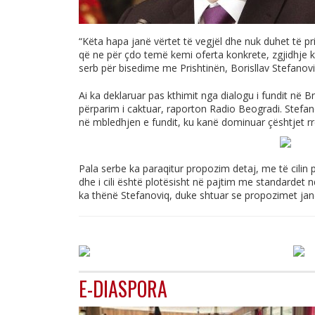
“Këta hapa janë vërtet të vegjël dhe nuk duhet të pri
që ne për çdo temë kemi oferta konkrete, zgjidhje ko
serb për bisedime me Prishtinën, Borisllav Stefanovi
Ai ka deklaruar pas kthimit nga dialogu i fundit në B
përparim i caktuar, raporton Radio Beogradi. Stefa
në mbledhjen e fundit, ku kanë dominuar çështjet rret
Pala serbe ka paraqitur propozim detaj, me të cilin pa
dhe i cili është plotësisht në pajtim me standardet
ka thënë Stefanoviq, duke shtuar se propozimet jan
E-DIASPORA