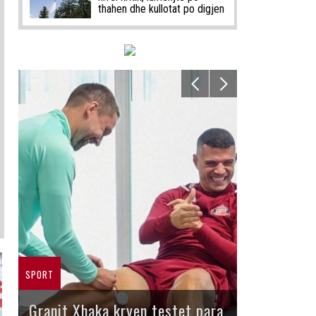
thahen dhe kullotat po digjen
SPORT
Granit Xhaka kryen testet para