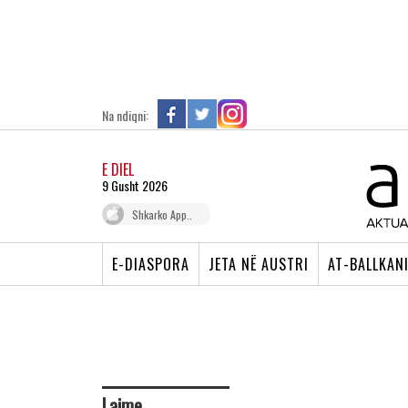
Na ndiqni:
E DIEL
9 Gusht 2026
Shkarko App..
E-DIASPORA
JETA NË AUSTRI
AT-BALLKAN
Lajme