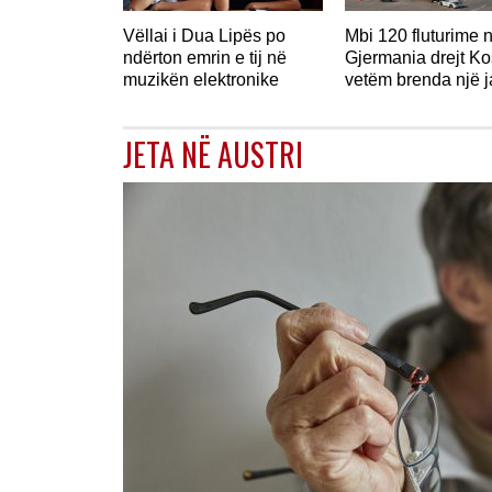
Vëllai i Dua Lipës po
Mbi 120 fluturime 
ndërton emrin e tij në
Gjermania drejt K
muzikën elektronike
vetëm brenda një 
JETA NË AUSTRI