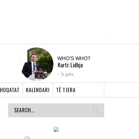
WHO’S WHO?
Kurti: Lidhja
Shqiptare e Prizrenit,
Të gjitha
nyja që bashkoi �...
HOQATAT
KALENDARI
TË TJERA