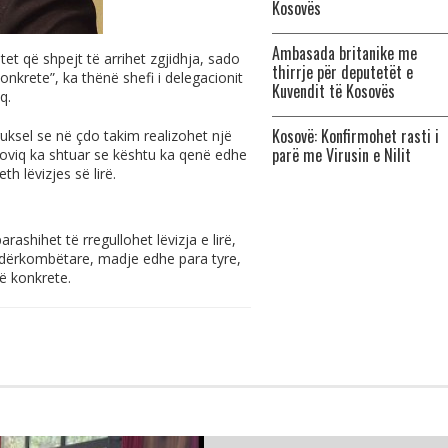
Kosovës
Ambasada britanike me
tet që shpejt të arrihet zgjidhja, sado
thirrje për deputetët e
nkrete”, ka thënë shefi i delegacionit
Kuvendit të Kosovës
q.
Kosovë: Konfirmohet rasti i
ruksel se në çdo takim realizohet një
parë me Virusin e Nilit
noviq ka shtuar se kështu ka qenë edhe
h lëvizjes së lirë.
rashihet të rregullohet lëvizja e lirë,
 ndërkombëtare, madje edhe para tyre,
ë konkrete.