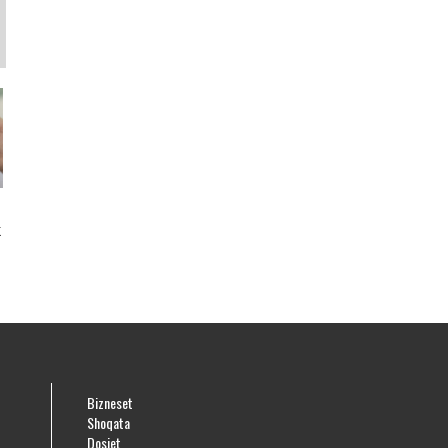
k
Bizneset
Shoqata
Dosjet