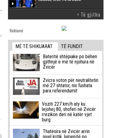
> Të gjitha
Reklamë
MË TË SHIKUARAT
TË FUNDIT
Bateritë shtëpiake po bëhen
gjithnjë e më të njohura në
Zvicër
Zvicra voton për neutralitetin
më 27 shtator, nis fushata
para referendumit
Voziti 227 km/h aty ku
lejohej 80, shoferi në Zvicër
rrezikon deri në katër vjet
burg
Thatësira në Zvicër arrin
nivel kritik, lumenjtë po