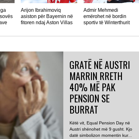
nga
Arijon Ibrahimoviq
Admir Mehmedi
osovës
asiston për Bayernin në
emërohet në bordin
jave
fitoren ndaj Aston Villas
sportiv të Winterthurit
GRATË NË AUSTRI
MARRIN RRETH
40% MË PAK
PENSION SE
BURRAT
Këtë vit, Equal Pension Day në
Austri shënohet më 9 gusht. Kjo
datë simbolizon momentin kur...