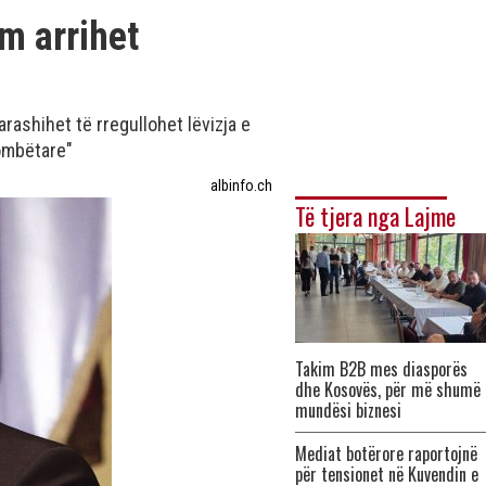
m arrihet
rashihet të rregullohet lëvizja e
kombëtare"
albinfo.ch
Të tjera nga Lajme
Takim B2B mes diasporës
dhe Kosovës, për më shumë
mundësi biznesi
Mediat botërore raportojnë
për tensionet në Kuvendin e