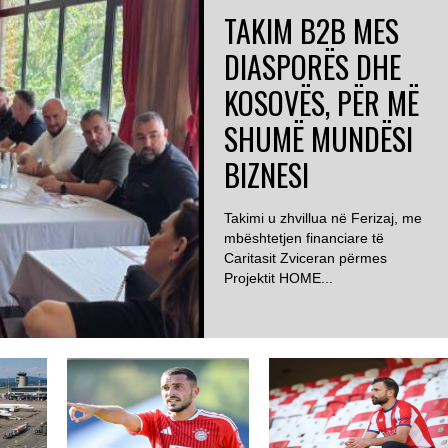
TAKIM B2B MES
DIASPORËS DHE
KOSOVËS, PËR MË
SHUMË MUNDËSI
BIZNESI
Takimi u zhvillua në Ferizaj, me
mbështetjen financiare të
Caritasit Zviceran përmes
Projektit HOME...
ZVICËR