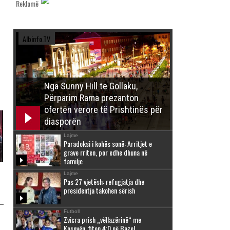
Reklamë
Albinfo.TV
Nga Sunny Hill te Gollaku,
Përparim Rama prezanton
ofertën verore të Prishtinës për
diasporën
Lajme
Paradoksi i kohës sonë: Arritjet e
grave rriten, por edhe dhuna në
familje
Lajme
Pas 27 vjetësh: refugjatja dhe
presidentja takohen sërish
Futboll
Zvicra prish „vëllazërinë“ me
Kosovën, fiton 4:0 në Bazel