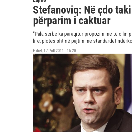
Stefanoviq: Në çdo taki
përparim i caktuar
"Pala serbe ka paraqitur propozim me të cilin pa
lirë, plotësisht në pajtim me standardet ndër
E diel, 17 Prill 2011 - 15:20