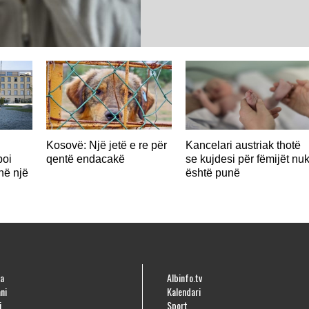
Kosovë: Një jetë e re për
Kancelari austriak thotë
poi
qentë endacakë
se kujdesi për fëmijët nu
në një
është punë
a
Albinfo.tv
ni
Kalendari
i
Sport