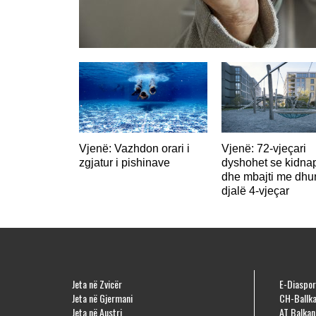
Vjenë: Vazhdon orari i
Vjenë: 72-vjeçari
zgjatur i pishinave
dyshohet se kidna
dhe mbajti me dhu
djalë 4-vjeçar
Jeta në Zvicër
E-Diaspor
Jeta në Gjermani
CH-Ballka
Jeta në Austri
AT Balkan