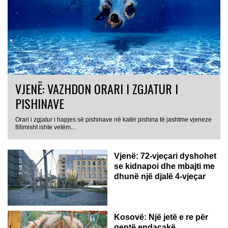
VJENË: VAZHDON ORARI I ZGJATUR I
PISHINAVE
Orari i zgjatur i hapjes së pishinave në katër pishina të jashtme vjeneze
fillimisht ishte vetëm...
Vjenë: 72-vjeçari dyshohet
se kidnapoi dhe mbajti me
dhunë një djalë 4-vjeçar
Kosovë: Një jetë e re për
qentë endacakë