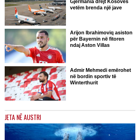
Gjermania drejt Kosovës
vetëm brenda një jave
Arijon Ibrahimoviq asiston
për Bayernin në fitoren
ndaj Aston Villas
ZVICËR
Admir Mehmedi emërohet
në bordin sportiv të
Winterthurit
JETA NË AUSTRI