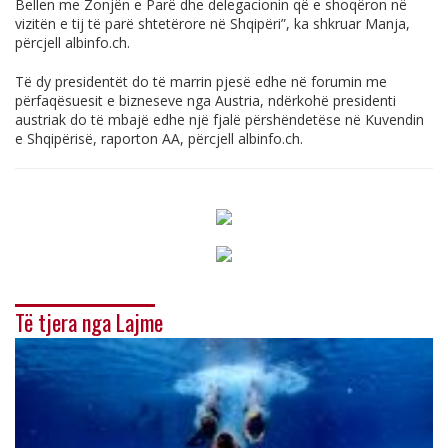
Bellen me Zonjën e Parë dhe delegacionin që e shoqëron në
vizitën e tij të parë shtetërore në Shqipëri”, ka shkruar Manja,
përcjell
albinfo.ch
.
Të dy presidentët do të marrin pjesë edhe në forumin me
përfaqësuesit e bizneseve nga Austria, ndërkohë presidenti
austriak do të mbajë edhe një fjalë përshëndetëse në Kuvendin
e Shqipërisë, raporton AA, përcjell
albinfo.ch
.
Të tjera nga Lajme