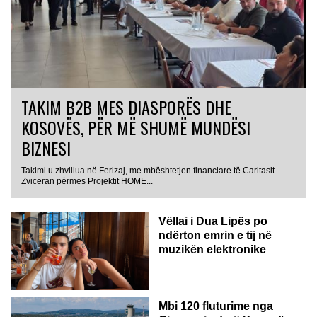
TAKIM B2B MES DIASPORËS DHE
KOSOVËS, PËR MË SHUMË MUNDËSI
BIZNESI
Takimi u zhvillua në Ferizaj, me mbështetjen financiare të Caritasit
Zviceran përmes Projektit HOME...
Vëllai i Dua Lipës po
ndërton emrin e tij në
muzikën elektronike
GJERMANI
Mbi 120 fluturime nga