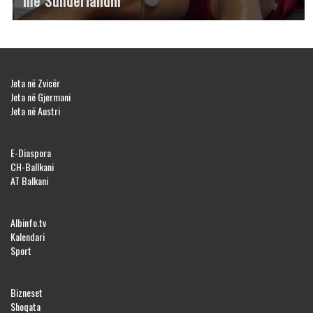
me Sunderlandin
Jeta në Zvicër
Jeta në Gjermani
Jeta në Austri
E-Diaspora
CH-Ballkani
AT Balkani
Albinfo.tv
Kalendari
Sport
Bizneset
Shoqata