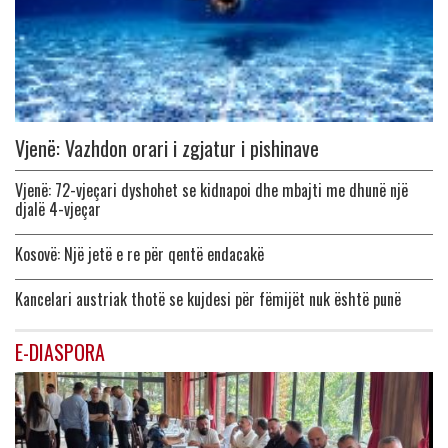
Vjenë: Vazhdon orari i zgjatur i pishinave
Vjenë: 72-vjeçari dyshohet se kidnapoi dhe mbajti me dhunë një
djalë 4-vjeçar
Kosovë: Një jetë e re për qentë endacakë
Kancelari austriak thotë se kujdesi për fëmijët nuk është punë
E-DIASPORA