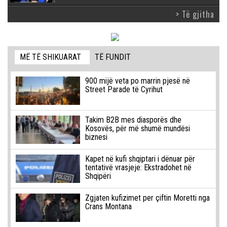
> Të gjitha
MË TË SHIKUARAT
TË FUNDIT
900 mijë veta po marrin pjesë në
Street Parade të Cyrihut
Takim B2B mes diasporës dhe
Kosovës, për më shumë mundësi
biznesi
Kapet në kufi shqiptari i dënuar për
tentativë vrasjeje: Ekstradohet në
Shqipëri
Zgjaten kufizimet per çiftin Moretti nga
Crans Montana