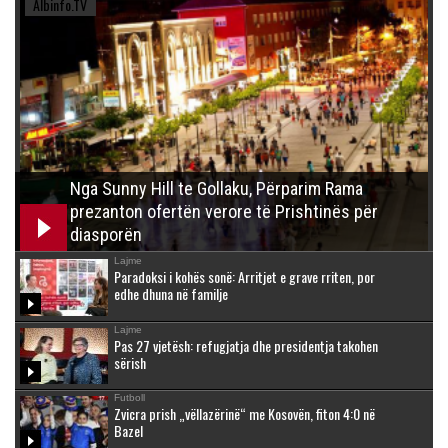
Albinfo.TV
Nga Sunny Hill te Gollaku, Përparim Rama
prezanton ofertën verore të Prishtinës për
diasporën
Lajme
Paradoksi i kohës sonë: Arritjet e grave rriten, por
edhe dhuna në familje
Lajme
Pas 27 vjetësh: refugjatja dhe presidentja takohen
sërish
Futboll
Zvicra prish „vëllazërinë“ me Kosovën, fiton 4:0 në
Bazel