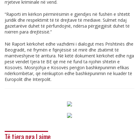
rrjeteve kriminale në vend.
“Raporti im kërkon përmirësimin e gjendjes në fushën e shtetit
juridik dhe respektimit të të drejtave të mediave. Sulmet ndaj
gazetarëve duhet të përfundojnë, ndërsa përgjegjësit duhet të
nxirren para drejtësisë.”
Në Raport kërkohet edhe vazhdimi i dialogut mes Prishtinës dhe
Beogradit, në frymën e fqinjësisë së mirë dhe zbatimit të
marrëveshjeve të arritura. Në këtë dokument kërkohet edhe nga
pesë vendet tjera të BE që më në fund ta njohin shtetin e
Kosovës. Mosnjohja e Kosovës pengon bashkëpunimin efikas
ndërkombëtar, që nënkupton edhe bashkëpunimin në kuadër të
Europolit dhe Interpolit.
Të tjera nga Lajme