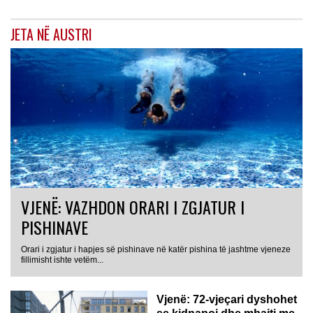
JETA NË AUSTRI
VJENË: VAZHDON ORARI I ZGJATUR I
PISHINAVE
Orari i zgjatur i hapjes së pishinave në katër pishina të jashtme vjeneze
fillimisht ishte vetëm...
Vjenë: 72-vjeçari dyshohet