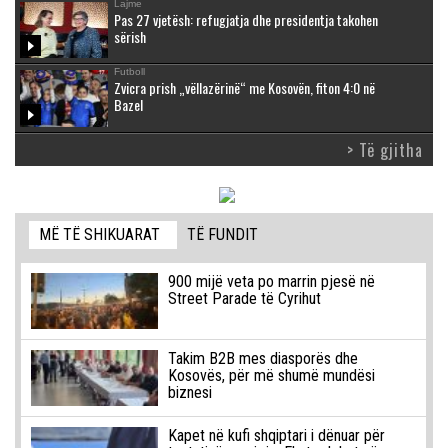
Lajme
Pas 27 vjetësh: refugjatja dhe presidentja takohen
sërish
Futboll
Zvicra prish „vëllazërinë“ me Kosovën, fiton 4:0 në
Bazel
> Të gjitha
MË TË SHIKUARAT
TË FUNDIT
900 mijë veta po marrin pjesë në
Street Parade të Cyrihut
Takim B2B mes diasporës dhe
Kosovës, për më shumë mundësi
biznesi
Kapet në kufi shqiptari i dënuar për