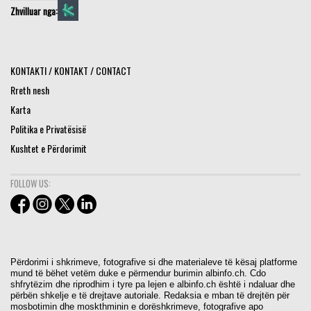
Zhvilluar nga:
KONTAKTI / KONTAKT / CONTACT
Rreth nesh
Karta
Politika e Privatësisë
Kushtet e Përdorimit
FOLLOW US:
Përdorimi i shkrimeve, fotografive si dhe materialeve të kësaj platforme
mund të bëhet vetëm duke e përmendur burimin albinfo.ch. Cdo
shfrytëzim dhe riprodhim i tyre pa lejen e albinfo.ch është i ndaluar dhe
përbën shkelje e të drejtave autoriale. Redaksia e mban të drejtën për
mosbotimin dhe moskthminin e dorëshkrimeve, fotografive apo