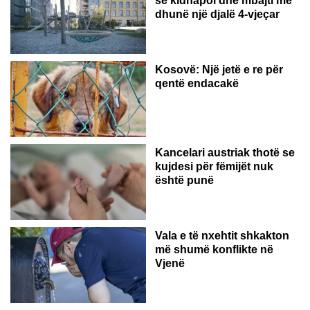
se kidnapoi dhe mbajti me
dhunë një djalë 4-vjeçar
Kosovë: Një jetë e re për
qentë endacakë
Kancelari austriak thotë se
kujdesi për fëmijët nuk
është punë
Vala e të nxehtit shkakton
më shumë konflikte në
Vjenë