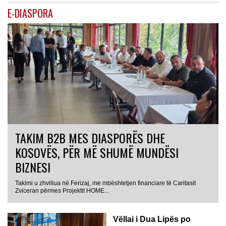
E-DIASPORA
TAKIM B2B MES DIASPORËS DHE
KOSOVËS, PËR MË SHUMË MUNDËSI
BIZNESI
Takimi u zhvillua në Ferizaj, me mbështetjen financiare të Caritasit
Zviceran përmes Projektit HOME...
Vëllai i Dua Lipës po