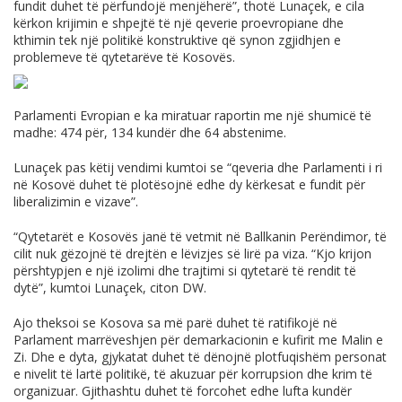
fundit duhet të përfundojë menjëherë”, thotë Lunaçek, e cila
kërkon krijimin e shpejtë të një qeverie proevropiane dhe
kthimin tek një politikë konstruktive që synon zgjidhjen e
problemeve të qytetarëve të Kosovës.
Parlamenti Evropian e ka miratuar raportin me një shumicë të
madhe: 474 për, 134 kundër dhe 64 abstenime.
Lunaçek pas këtij vendimi kumtoi se “qeveria dhe Parlamenti i ri
në Kosovë duhet të plotësojnë edhe dy kërkesat e fundit për
liberalizimin e vizave”.
“Qytetarët e Kosovës janë të vetmit në Ballkanin Perëndimor, të
cilit nuk gëzojnë të drejtën e lëvizjes së lirë pa viza. “Kjo krijon
përshtypjen e një izolimi dhe trajtimi si qytetarë të rendit të
dytë”, kumtoi Lunaçek, citon DW.
Ajo theksoi se Kosova sa më parë duhet të ratifikojë në
Parlament marrëveshjen për demarkacionin e kufirit me Malin e
Zi. Dhe e dyta, gjykatat duhet të dënojnë plotfuqishëm personat
e nivelit të lartë politikë, të akuzuar për korrupsion dhe krim të
organizuar. Gjithashtu duhet të forcohet edhe lufta kundër