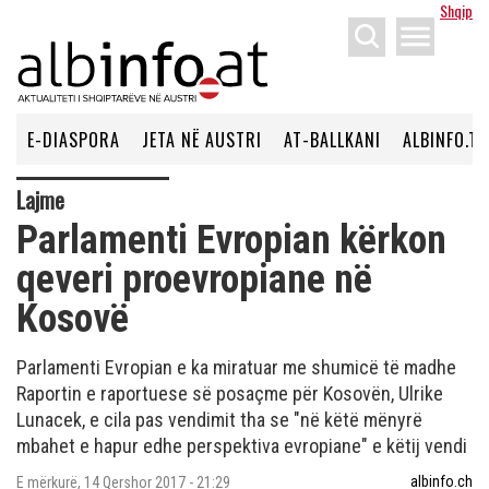
Shqip
menu
E-DIASPORA
JETA NË AUSTRI
AT-BALLKANI
ALBINFO.TV
Lajme
Parlamenti Evropian kërkon
qeveri proevropiane në
Kosovë
Parlamenti Evropian e ka miratuar me shumicë të madhe
Raportin e raportuese së posaçme për Kosovën, Ulrike
Lunacek, e cila pas vendimit tha se "në këtë mënyrë
mbahet e hapur edhe perspektiva evropiane" e këtij vendi
albinfo.ch
E mërkurë, 14 Qershor 2017 - 21:29