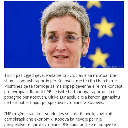
Tri dit pas zgjedhjeve, Parlamenti Evropian e ka miratuar me
shumicë votash raportin për Kosovën, me të cilin i bën thirrje
Prishtinës që të formojë sa më shpejt qeverinë e re me koncept
pro evropian. Raporti i PE-së ishte hartuar nga raportuesja e
posaçme për Kosovën, Ulrike Lunaçek, e cila kërkon gjithashtu
që të mbahet hapur perspektiva evropiane e Kosovës.
“Në rrugën e saj drejt vendosjes së shtetit juridik, zhvillimit
demokratik dhe ekonomik, Kosova ka nevojë për një
perspektivë të qartë evropiane. Bllokada politike e muajve të