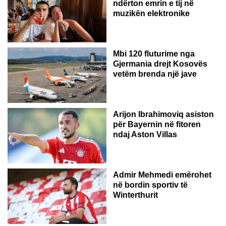
ndërton emrin e tij në
muzikën elektronike
GJERMANI
Mbi 120 fluturime nga
Gjermania drejt Kosovës
vetëm brenda një jave
Arijon Ibrahimoviq asiston
për Bayernin në fitoren
ndaj Aston Villas
ZVICËR
Admir Mehmedi emërohet
në bordin sportiv të
Winterthurit