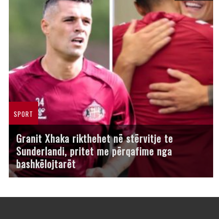
SPORT
Granit Xhaka rikthehet në stërvitje te
Sunderlandi, pritet me përqafime nga
bashkëlojtarët