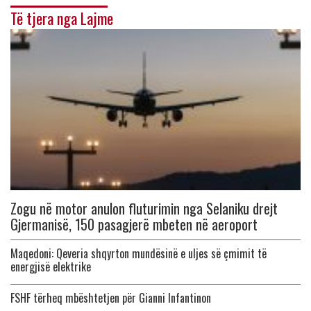
Të tjera nga Lajme
Zogu në motor anulon fluturimin nga Selaniku drejt
Gjermanisë, 150 pasagjerë mbeten në aeroport
Maqedoni: Qeveria shqyrton mundësinë e uljes së çmimit të
energjisë elektrike
FSHF tërheq mbështetjen për Gianni Infantinon