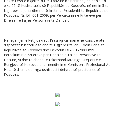
Dekreti është nxjerrë, duke u bazuar në nenin 90, në nenin 84,
pika 29 të Kushtetutës së Republikës së Kosovës, në nenin 5 të
Ligjit për falje, si dhe në Dekretin e Presidentit të Republikës së
Kosovës, Nr. DF-001-2009, për Përcaktimin e Kritereve për
Dhënien e Faljes Personave të Dënuar.
Në nxjerrjen e këtij dekreti, Krasniqi ka marrë në konsideratë
dispozitat kushtetuese dhe të Ligjit për faljen, Kodin Penal të
Republikës së Kosovës dhe Dekretin DF-001-2009 mbi
Përcaktimin e Kritereve për Dhënien e Faljes Personave të
Dënuar, si dhe të dhënat e rekomanduara nga Drejtoritë e
Burgjeve të Kosovës dhe mendimin e Komisionit Profesional Ad
Hoc, të themeluar nga ushtruesi i detyrës së presidentit të
Kosovës.