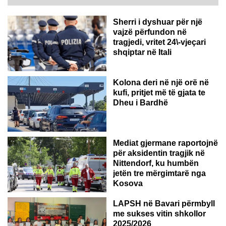
Sherri i dyshuar për një
vajzë përfundon në
tragjedi, vritet 24\-vjeçari
shqiptar në Itali
Kolona deri në një orë në
kufi, pritjet më të gjata te
Dheu i Bardhë
GJERMANI
Mediat gjermane raportojnë
për aksidentin tragjik në
Nittendorf, ku humbën
jetën tre mërgimtarë nga
Kosova
LAPSH në Bavari përmbyll
me sukses vitin shkollor
2025/2026