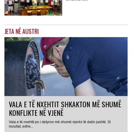
JETA NË AUSTRI
VALA E TË NXEHTIT SHKAKTON MË SHUMË
KONFLIKTE NË VJENË
Vala e të nxehtit po i detyron më shumë njerëz të dalin jashtë. Si
rezultat, edhe...