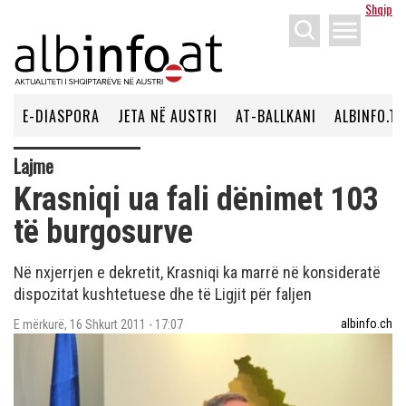
Shqip
menu
E-DIASPORA
JETA NË AUSTRI
AT-BALLKANI
ALBINFO.TV
Lajme
Krasniqi ua fali dënimet 103
të burgosurve
Në nxjerrjen e dekretit, Krasniqi ka marrë në konsideratë
dispozitat kushtetuese dhe të Ligjit për faljen
albinfo.ch
E mërkurë, 16 Shkurt 2011 - 17:07