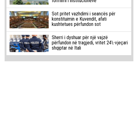
formimi i institucioneve
Sot pritet vazhdimi i seancës për
konstituimin e Kuvendit, afati
kushtetues përfundon sot
Sherri i dyshuar për një vajzë
përfundon në tragjedi, vritet 24\-vjeçari
shqiptar në Itali