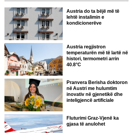
Austria do ta bëjë më të
lehtë instalimin e
kondicionerëve
Austria regjistron
temperaturën më të lartë në
histori, termometri arrin
40.8°C
AUSTRI
Pranvera Berisha doktoron
në Austri me hulumtim
inovativ në gjenetikë dhe
inteligjencë artificiale
Fluturimi Graz-Vjenë ka
gjasa të anulohet