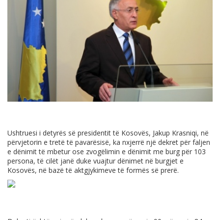
Ushtruesi i detyrës së presidentit të Kosovës, Jakup Krasniqi, në
përvjetorin e tretë të pavarësisë, ka nxjerrë një dekret për faljen
e dënimit të mbetur ose zvogëlimin e dënimit me burg për 103
persona, të cilët janë duke vuajtur dënimet në burgjet e
Kosovës, në bazë të aktgjykimeve të formës së prerë.