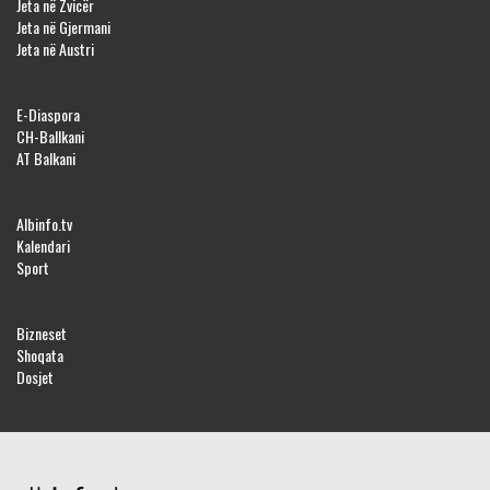
Jeta në Zvicër
Jeta në Gjermani
Jeta në Austri
E-Diaspora
CH-Ballkani
AT Balkani
Albinfo.tv
Kalendari
Sport
Bizneset
Shoqata
Dosjet