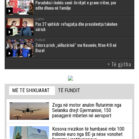
Paradoksi i kohës sonë: Arritjet e grave rriten, por
edhe dhuna në familje
Lajme
Pas 27 vjetësh: refugjatja dhe presidentja takohen
sërish
Futboll
Zvicra prish „vëllazërinë“ me Kosovën, fiton 4:0 në
Bazel
> Të gjitha
MË TË SHIKUARAT
TË FUNDIT
Zogu në motor anulon fluturimin nga
Selaniku drejt Gjermanisë, 150
pasagjerë mbeten në aeroport
Kosova rrezikon të humbasë mbi 100
milionë euro nga BE-ja nëse vonohet