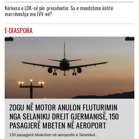
Kërkesa e LDK-së për presidentin: Sa e mundshme është
marrëveshja me LVV-në?
E-DIASPORA
ZOGU NË MOTOR ANULON FLUTURIMIN
NGA SELANIKU DREJT GJERMANISË, 150
PASAGJERË MBETEN NË AEROPORT
ITALI
150 pasagjerë bllokohen në aeroportin e Selanikut...