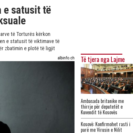
 e satusit të
ksuale
uarve të Torturës kërkon
en e statusit të viktimave të
zbatimin e plotë të ligjit
Të tjera nga Lajme
albinfo.ch
Ambasada britanike me
thirrje për deputetët e
Kuvendit të Kosovës
Kosovë: Konfirmohet rasti i
parë me Virusin e Nilit