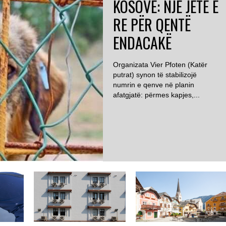
KOSOVË: NJË JETË E
RE PËR QENTË
ENDACAKË
Organizata Vier Pfoten (Katër
putrat) synon të stabilizojë
numrin e qenve në planin
afatgjatë: përmes kapjes,...