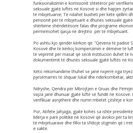
funksionalizimin e komisionit shtetëror për verifik
seksuale gjatë luftës në Kosovë si dhe hapjen zyrtare
të mbijetuarve; Të ndahet buxheti për këtë qëllim d
pensionit për të mbijetuarit e dhunës seksuale gjat
shërbime shëndetësore falas dhe programe ekonomik
përmirësohet qasja në drejtësi për të mbijetuarit.
Po ashtu kjo qendër kërkon që: ”Qeveria të padisë Se
Kosovë dhe të kërkoj kompenzimin e dëmëve të luft
të veprimit për masat që secili institucion duhet të 
dokumentimit të dhunës seksuale gjatë luftës në Ko
Këto rekomandime thuhet se janë nxjerrë nga trye
pjesëmarrës të shquar lokal dhe ndërkombëtar, aktiv
Ndryshe, Qendra për Mbrojtjen e Gruas dhe Fëmijëv
vajza janë dhunuar gjatë luftë së fundit në Kosovë. 
verifikuar asnjëherë dhe numri mbetet çështje e k
Por, Atifete Jahjaga, gjatë kohës sa ishte president
liderja e parë politike në Kosovë që avokoi për ta kr
të mbijetuarave dhe filloi ta sfidojë stigmën që i rr
e saktë.