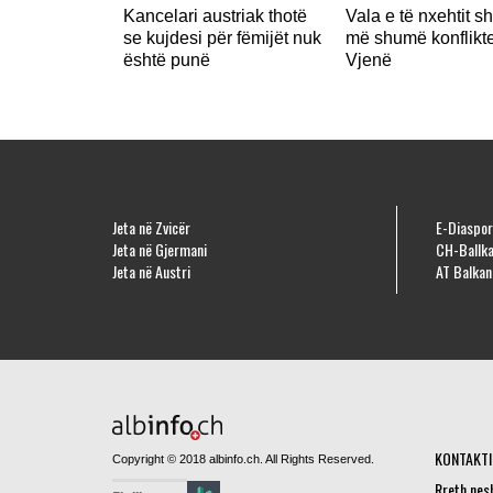
Kancelari austriak thotë
Vala e të nxehtit s
se kujdesi për fëmijët nuk
më shumë konflikt
është punë
Vjenë
Jeta në Zvicër
E-Diaspor
Jeta në Gjermani
CH-Ballka
Jeta në Austri
AT Balkan
KONTAKTI
Copyright © 2018 albinfo.ch. All Rights Reserved.
Rreth nes