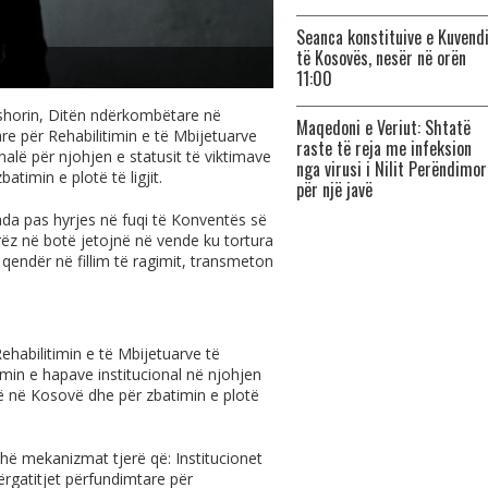
Seanca konstituive e Kuvend
të Kosovës, nesër në orën
11:00
horin, Ditën ndërkombëtare në
Maqedoni e Veriut: Shtatë
e për Rehabilitimin e të Mbijetuarve
raste të reja me infeksion
nalë për njohjen e statusit të viktimave
nga virusi i Nilit Perëndimor
timin e plotë të ligjit.
për një javë
ada pas hyrjes në fuqi të Konventës së
z në botë jetojnë në vende ku tortura
qendër në fillim të ragimit, transmeton
habilitimin e të Mbijetuarve të
imin e hapave institucional në njohjen
të në Kosovë dhe për zbatimin e plotë
hë mekanizmat tjerë që: Institucionet
rgatitjet përfundimtare për