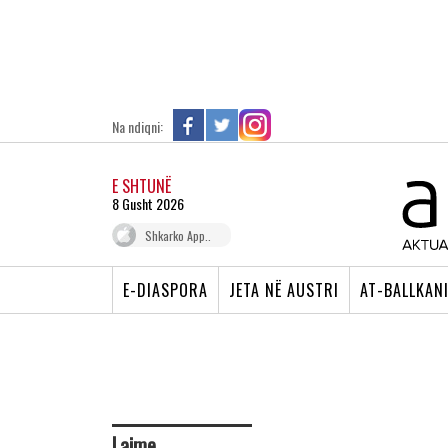
Na ndiqni:
E SHTUNË
8 Gusht 2026
Shkarko App..
E-DIASPORA
JETA NË AUSTRI
AT-BALLKAN
Lajme