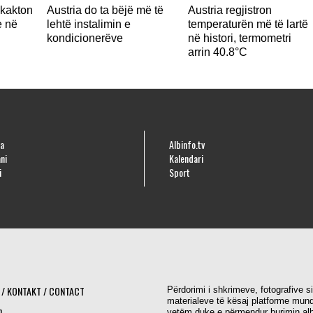
hkakton
Austria do ta bëjë më të
Austria regjistron
e në
lehtë instalimin e
temperaturën më të lartë
kondicionerëve
në histori, termometri
arrin 40.8°C
a
Albinfo.tv
ni
Kalendari
i
Sport
 / KONTAKT / CONTACT
Përdorimi i shkrimeve, fotografive s
materialeve të kësaj platforme mund
h
vetëm duke e përmendur burimin alb