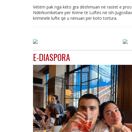
Vetëm pak nga këto gra dëshmuan në rastet e proc
Ndërkombëtare për Krime të Luftës në ish-Jugosllavi
kriminelë lufte që u nënuan për koto tortura.
E-DIASPORA