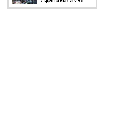
Shqipëri brenda tri orësh