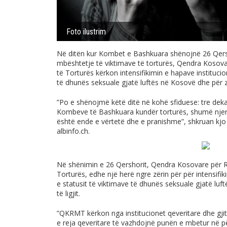
Foto ilustrim
Në ditën kur Kombet e Bashkuara shënojnë 26 Qers
mbështetje të viktimave të torturës, Qendra Kosovar
të Torturës kërkon intensifikimin e hapave institucio
të dhunës seksuale gjatë luftës në Kosovë dhe për zba
”Po e shënojmë këtë ditë në kohë sfiduese: tre dek
Kombeve të Bashkuara kundër torturës, shumë njerë
është ende e vërtetë dhe e pranishme”, shkruan kjo 
albinfo.ch
.
Në shënimin e 26 Qershorit, Qendra Kosovare për Re
Torturës, edhe një herë ngre zërin për për intensifik
e statusit të viktimave të dhunës seksuale gjatë luf
të ligjit.
”QKRMT kërkon nga institucionet qeveritare dhe gjit
e reja qeveritare të vazhdojnë punën e mbetur në pë