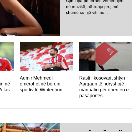
Gjin Lipa po tërheq vëmendjen
në muzikë, në lidhje prej më
shumë se një viti me...
ZVICËR
Admir Mehmedi
Rasti i kosovarit shtyn
in në
emërohet në bordin
Aargaun të ndryshojë
illas
sportiv të Winterthurit
manualin për dhënien e
pasaportës