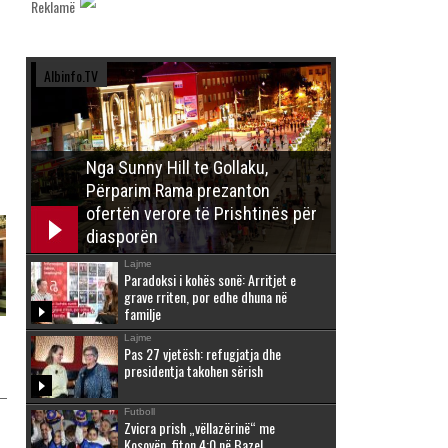
Reklamë
Albinfo.TV
Nga Sunny Hill te Gollaku,
Përparim Rama prezanton
ofertën verore të Prishtinës për
diasporën
Lajme
Paradoksi i kohës sonë: Arritjet e
grave rriten, por edhe dhuna në
familje
Lajme
Pas 27 vjetësh: refugjatja dhe
presidentja takohen sërish
Futboll
Zvicra prish „vëllazërinë“ me
Kosovën, fiton 4:0 në Bazel