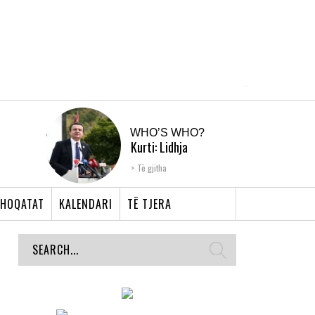
WHO’S WHO?
Kurti: Lidhja
Shqiptare e Prizrenit,
Të gjitha
nyja që bashkoi �...
HOQATAT
KALENDARI
TË TJERA