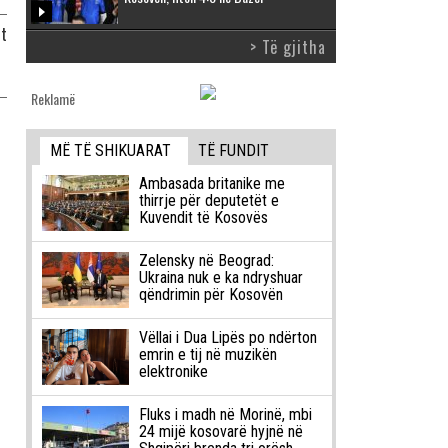
it
> Të gjitha
Reklamë
MË TË SHIKUARAT
TË FUNDIT
Ambasada britanike me
thirrje për deputetët e
Kuvendit të Kosovës
Zelensky në Beograd:
Ukraina nuk e ka ndryshuar
qëndrimin për Kosovën
Vëllai i Dua Lipës po ndërton
emrin e tij në muzikën
elektronike
Fluks i madh në Morinë, mbi
24 mijë kosovarë hyjnë në