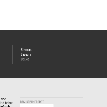
Bizneset
Shoqata
Dosjet
i dhe
BASHKËPUNËTORËT
 të bëhet
info.ch.