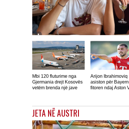
GJERMANI
Mbi 120 fluturime nga
Arijon Ibrahimoviq
Gjermania drejt Kosovës
asiston për Bayern
vetëm brenda një jave
fitoren ndaj Aston V
JETA NË AUSTRI