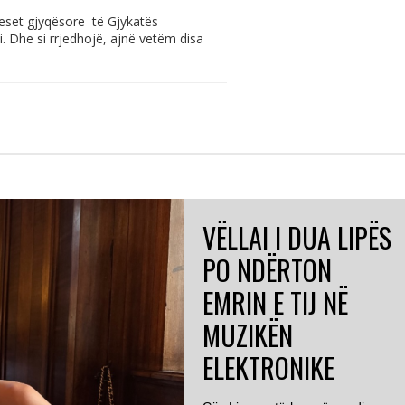
eset gjyqësore të Gjykatës
. Dhe si rrjedhojë, ajnë vetëm disa
VËLLAI I DUA LIPËS
PO NDËRTON
EMRIN E TIJ NË
MUZIKËN
ELEKTRONIKE