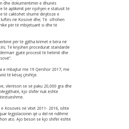
imin dhe dokumentimin e dhunës
 të aplikimit për njohjen e statusit të
he të caktohet shumë dinjitoze e
ë luftës në Kosovë dhe; Të ofrohen
e për të mbijetuarit si dhe të
rbinë për të gjitha krimet e bëra në
ës; Të krijohen procedurat standarde
ndërmarr gjatë procesit të hetimit dhe
sovë”.
za e mbajtur me 19 Qershor 2017, me
ist të kësaj çështje.
e, vlerëson se së paku 20,000 gra dhe
Megjithatë, kjo shifër nuk është
ontestueshme.
e e Kosovës në vitet 2011- 2016, ishte
ijuar legjislacionin që u del në ndihmë
ethon ato. Ajo beson se kjo shifër është