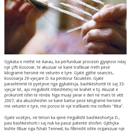
Gjykata e rrethit në Aarau, ka përfunduar procesin gjyqësor ndaj
një çifti kosovar, të akuzuar se kanë trafikuar rreth pesë
kilogramë heroinë në veturën e tyre. Gjatë gjithë seancës,
kosovarja 29-vjeçare D. ka përdorur faculetën. Gjatë
parashtrimit të pyetjeve nga gjykatësja, bashkëshortit të saj 33-
vjeçar M., ajo rregullisht mbështetej në krahët e tij. Akuzat e
prokurorit ishin të rënda: Nga muaji janar e deri në mars të vitit
2007, ata akuzoheshin se kanë bartur pesë kilogramë heroinë
me veturën e tyre, me porosi të një trafikanti me nofkën “Rita”.
Gjatë vozitjes, në timon ka qenë rregullisht bashkëshortja D.,
pasi bashkëshorti i saj nuk ka pasur patentë shoferi. Gjithçka
kishte filluar nga fshati Tennwil, ku fillimisht ishte organizuar një