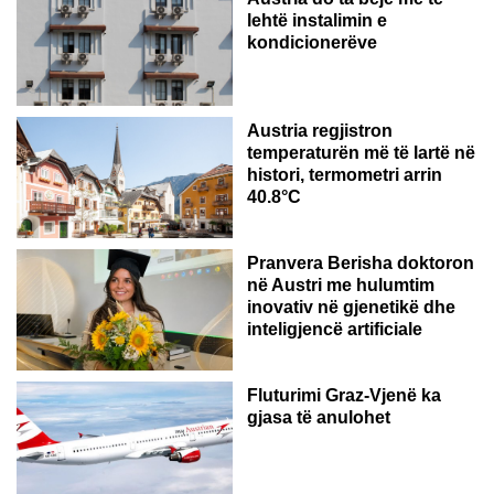
lehtë instalimin e
kondicionerëve
Austria regjistron
temperaturën më të lartë në
histori, termometri arrin
40.8°C
AUSTRI
Pranvera Berisha doktoron
në Austri me hulumtim
inovativ në gjenetikë dhe
inteligjencë artificiale
Fluturimi Graz-Vjenë ka
gjasa të anulohet