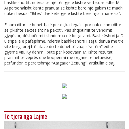
bashkëshortit, ndërsa të njëjtën gjë e kishte vërtetuar edhe M.
Ai personalisht kishte pranuar se kishte bërë një gabim të madh
duke i besuar “Ritës” dhe këtë gjë e kishte bërë nga “marrëzia”.
E kam ditur se bëhet fjalë për diçka ilegale, por nuk e kam ditur
se ç‘kishte saktësisht në pakot”. Pas shqiptimit të vendimit
gjyqësor, dëshpërimi i shndërrua në lot gëzimi. Bashkëshortja D.
u shpallë e pafajshme, ndërsa bashkëshorti i saj u dënua me tre
vite burg, prej ttë cilave do të duhet të vuajë “vetëm” edhe
gjysmë viti. Ky dënim i butë për kosovarin M. ishte rezultat i
pranimit të veprës dhe kooperimi me organet e hetuesisë,
përfundon e përditshmja “Aargauer Zeitung”, artikullin e saj.
Të tjera nga Lajme