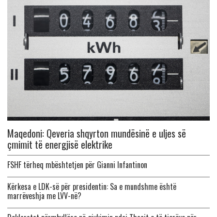
Maqedoni: Qeveria shqyrton mundësinë e uljes së
çmimit të energjisë elektrike
FSHF tërheq mbështetjen për Gianni Infantinon
Kërkesa e LDK-së për presidentin: Sa e mundshme është
marrëveshja me LVV-në?