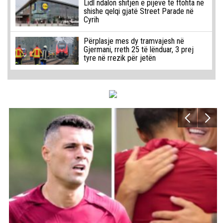
Lidl ndalon shitjen e pijeve të ftohta në
shishe qelqi gjatë Street Parade në
Cyrih
Përplasje mes dy tramvajesh në
Gjermani, rreth 25 të lënduar, 3 prej
tyre në rrezik për jetën