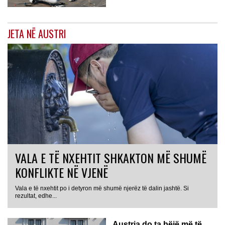
JETA NË AUSTRI
VALA E TË NXEHTIT SHKAKTON MË SHUMË
KONFLIKTE NË VJENË
Vala e të nxehtit po i detyron më shumë njerëz të dalin jashtë. Si
rezultat, edhe...
Austria do ta bëjë më të