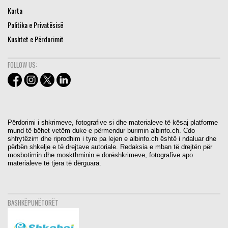
Karta
Politika e Privatësisë
Kushtet e Përdorimit
FOLLOW US:
Përdorimi i shkrimeve, fotografive si dhe materialeve të kësaj platforme
mund të bëhet vetëm duke e përmendur burimin albinfo.ch. Cdo
shfrytëzim dhe riprodhim i tyre pa lejen e albinfo.ch është i ndaluar dhe
përbën shkelje e të drejtave autoriale. Redaksia e mban të drejtën për
mosbotimin dhe moskthminin e dorëshkrimeve, fotografive apo
materialeve të tjera të dërguara.
BASHKËPUNËTORËT