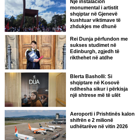
Një instalacion
monumental i artistit
shqiptar në Gjenevë
kushtuar viktimave të
zhdukjes me dhunë
Rei Dunja përfundon me
sukses studimet në
Edinburgh, zgjedh të
rikthehet në atdhe
Blerta Basholli: Si
shqiptare në Kosovë
ndihesha sikur i përkisja
një shtrese më të ulët
Aeroporti i Prishtinës kalon
shifrën e 2 milionë
udhëtarëve në vitin 2026