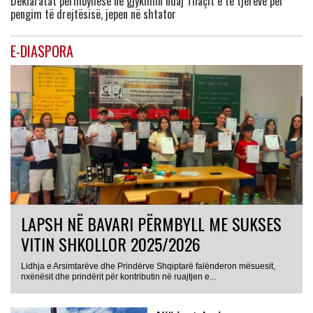
Deklaratat përmbyllëse në gjykimin ndaj Thaçit e të tjerëve për
pengim të drejtësisë, jepen në shtator
E-DIASPORA
LAPSH NË BAVARI PËRMBYLL ME SUKSES
VITIN SHKOLLOR 2025/2026
Lidhja e Arsimtarëve dhe Prindërve Shqiptarë falënderon mësuesit,
nxënësit dhe prindërit për kontributin në ruajtjen e...