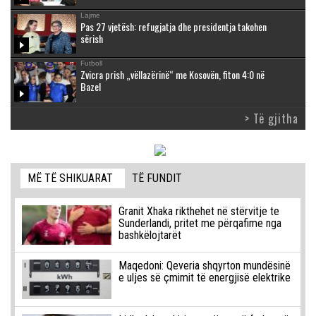
Lajme
Pas 27 vjetësh: refugjatja dhe presidentja takohen
sërish
Futboll
Zvicra prish „vëllazërinë“ me Kosovën, fiton 4:0 në
Bazel
> Të gjitha
MË TË SHIKUARAT
TË FUNDIT
Granit Xhaka rikthehet në stërvitje te
Sunderlandi, pritet me përqafime nga
bashkëlojtarët
Maqedoni: Qeveria shqyrton mundësinë
e uljes së çmimit të energjisë elektrike