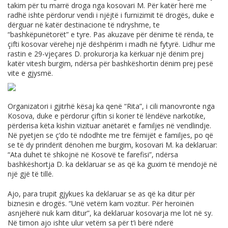
takim për tu marrë droga nga kosovari M. Për katër herë me
radhë ishte përdorur vendi i njëjtë i furnizimit të drogës, duke e
dërguar në katër destinacione të ndryshme, te
“bashkëpunëtorët” e tyre. Pas akuzave për dënime të rënda, te
çifti kosovar vërehej një dëshpërim i madh në fytyrë. Lidhur me
rastin e 29-vjeçares D. prokurorja ka kërkuar një dënim prej
katër vitesh burgim, ndërsa për bashkëshortin dënim prej pesë
vite e gjysmë.
Organizatori i gjitrhë kësaj ka qenë “Rita”, i cili manovronte nga
Kosova, duke e përdorur çiftin si korier të lëndëve narkotike,
përderisa këta kishin vizituar anëtarët e familjes në vendlindje.
Në pyetjen se ç‘do të ndodhte me tre fëmijët e familjes, po që
se të dy prindërit dënohen me burgim, kosovari M. ka deklaruar:
“Ata duhet të shkojnë në Kosovë te farefisi”, ndërsa
bashkëshortja D. ka deklaruar se as që ka guxim të mendojë në
një gjë të tillë.
Ajo, para trupit gjykues ka deklaruar se as që ka ditur për
biznesin e drogës. “Unë vetëm kam vozitur. Për heroinën
asnjëherë nuk kam ditur”, ka deklaruar kosovarja me lot në sy.
Në timon ajo ishte ulur vetëm sa për t’i bërë nderë