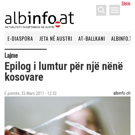
Shqip
menu
E-DIASPORA
JETA NË AUSTRI
AT-BALLKANI
ALBINFO.TV
Lajme
Epilog i lumtur për një nënë
kosovare
albinfo.ch
E premte, 25 Mars 2011 - 12:32