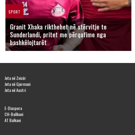
SPORT
Granit Xhaka rikthehet në stërvitje te
Sunderlandi, pritet me përqafime nga
bashkëlojtarët
Jeta në Zvicër
Jeta në Gjermani
Jeta në Austri
E-Diaspora
CH-Ballkani
AT Balkani