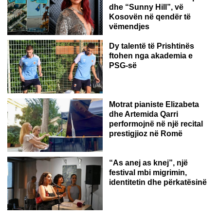
dhe “Sunny Hill”, vë
Kosovën në qendër të
vëmendjes
Dy talentë të Prishtinës
ftohen nga akademia e
PSG-së
ROMË
Motrat pianiste Elizabeta
dhe Artemida Qarri
performojnë në një recital
prestigjioz në Romë
“As anej as knej”, një
festival mbi migrimin,
identitetin dhe përkatësinë