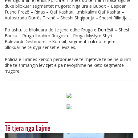
Për sigurimin e rendit Policia e Tiranës do të marri masa sigurie
duke bllokuar segmentet rrugore: Nga ura e Bubqit – Lapidari
Fushë Prezë – Rinas – Qaf Kashari,…mbikalimi Qaf Kashar –
Autostrada Durrës Tiranë – Sheshi Shqiponja – Sheshi Rilindja…
Po ashtu të bllokuara do të jenë edhe Rruga e Durrësit – Shesh
Banka – Rruga Ibrahim Rrugova – Rruga Myslym Shyri –
Bulevardi Dëshmorët e Kombit, segment i cili do të jetë i
bllokuar në të dyja senset e lëvizjes.
Policia e Tiranës kërkon përdoruesve të mjeteve të bëjnë durim
dhe të shmangin lëvizjet e pa nevojshme në këto segmente
rrugore.
Të tjera nga Lajme