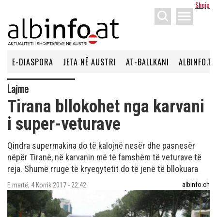
Shqip
menu
E-DIASPORA
JETA NË AUSTRI
AT-BALLKANI
ALBINFO.TV
Lajme
Tirana bllokohet nga karvani
i super-veturave
Qindra supermakina do të kalojnë nesër dhe pasnesër
nëpër Tiranë, në karvanin më të famshëm të veturave të
reja. Shumë rrugë të kryeqytetit do të jenë të bllokuara
albinfo.ch
E martë, 4 Korrik 2017 - 22:42