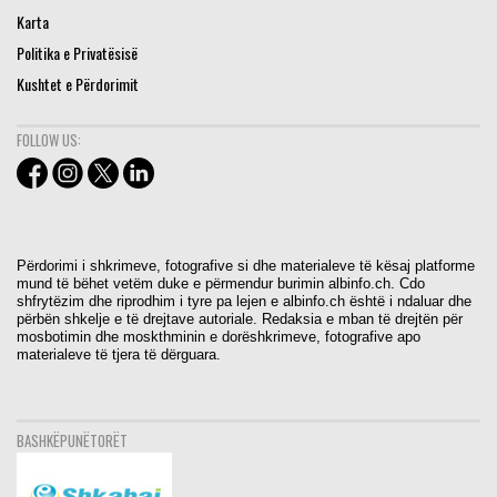
Karta
Politika e Privatësisë
Kushtet e Përdorimit
FOLLOW US:
Përdorimi i shkrimeve, fotografive si dhe materialeve të kësaj platforme
mund të bëhet vetëm duke e përmendur burimin albinfo.ch. Cdo
shfrytëzim dhe riprodhim i tyre pa lejen e albinfo.ch është i ndaluar dhe
përbën shkelje e të drejtave autoriale. Redaksia e mban të drejtën për
mosbotimin dhe moskthminin e dorëshkrimeve, fotografive apo
materialeve të tjera të dërguara.
BASHKËPUNËTORËT