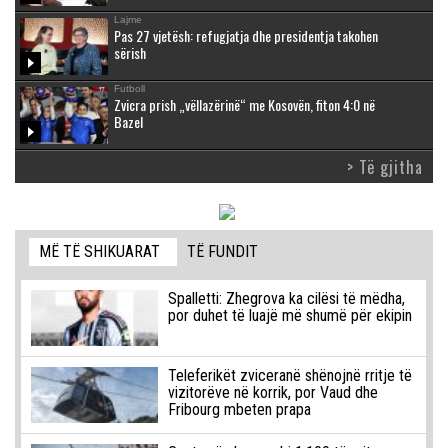
Lajme
Pas 27 vjetësh: refugjatja dhe presidentja takohen
sërish
Futboll
Zvicra prish „vëllazërinë“ me Kosovën, fiton 4:0 në
Bazel
> Të gjitha
MË TË SHIKUARAT
TË FUNDIT
Spalletti: Zhegrova ka cilësi të mëdha,
por duhet të luajë më shumë për ekipin
Teleferikët zviceranë shënojnë rritje të
vizitorëve në korrik, por Vaud dhe
Fribourg mbeten prapa