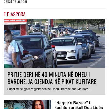
debat të ashpër
E-DIASPORA
PRITJE DERI NË 40 MINUTA NË DHEU I
BARDHË, JA GJENDJA NË PIKAT KUFITARE
Pritjet më të gjata regjistrohen në Dheu i Bardhë dhe Merdarë...
“Harper’s Bazaar” i
kushton artikull Dua Lipës