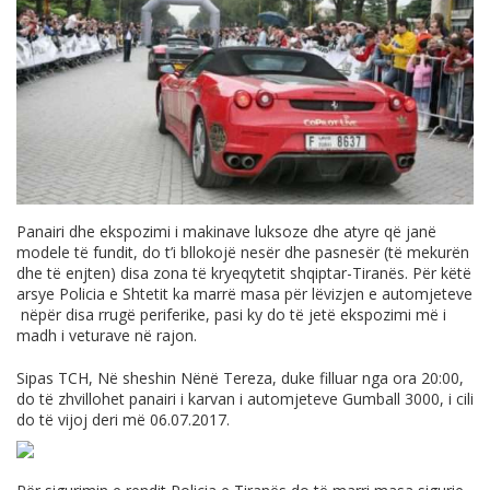
Panairi dhe ekspozimi i makinave luksoze dhe atyre që janë
modele të fundit, do t’i bllokojë nesër dhe pasnesër (të mekurën
dhe të enjten) disa zona të kryeqytetit shqiptar-Tiranës. Për këtë
arsye Policia e Shtetit ka marrë masa për lëvizjen e automjeteve
nëpër disa rrugë periferike, pasi ky do të jetë ekspozimi më i
madh i veturave në rajon.
Sipas TCH, Në sheshin Nënë Tereza, duke filluar nga ora 20:00,
do të zhvillohet panairi i karvan i automjeteve Gumball 3000, i cili
do të vijoj deri më 06.07.2017.