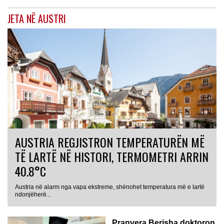
JETA NË AUSTRI
AUSTRIA REGJISTRON TEMPERATURËN MË
TË LARTË NË HISTORI, TERMOMETRI ARRIN
40.8°C
Austria në alarm nga vapa ekstreme, shënohet temperatura më e lartë
AUSTRI
ndonjëherë...
Pranvera Berisha doktoron