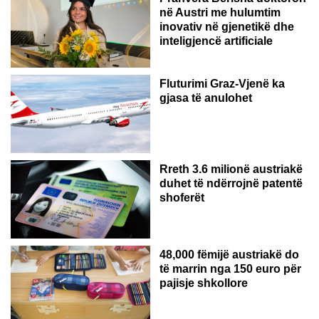
në Austri me hulumtim
inovativ në gjenetikë dhe
inteligjencë artificiale
Fluturimi Graz-Vjenë ka
gjasa të anulohet
Rreth 3.6 milionë austriakë
duhet të ndërrojnë patentë
shoferët
48,000 fëmijë austriakë do
të marrin nga 150 euro për
pajisje shkollore