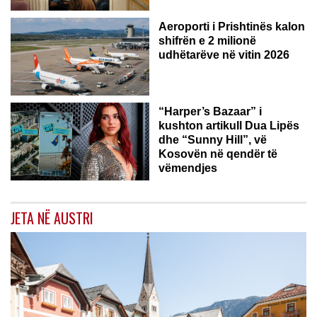
Aeroporti i Prishtinës kalon
shifrën e 2 milionë
udhëtarëve në vitin 2026
“Harper’s Bazaar” i
kushton artikull Dua Lipës
dhe “Sunny Hill”, vë
Kosovën në qendër të
vëmendjes
JETA NË AUSTRI