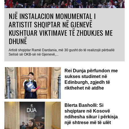
NJË INSTALACION MONUMENTAL I
ARTISTIT SHQIPTAR NË GJENEVË
KUSHTUAR VIKTIMAVE TË ZHDUKJES ME
DHUNË
Artisti shqiptar Ramë Dardania, më 30 gusht do të realizojë përballë
Selisë së OKB-së në Gjenevë,...
Rei Dunja përfundon me
sukses studimet në
Edinburgh, zgjedh të
rikthehet në atdhe
Blerta Basholli: Si
shqiptare në Kosovë
ndihesha sikur i përkisja
një shtrese më të ulët