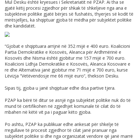
Mul Desku është kryesues i Sekretariatit në PZAP. Ai tha se
gjatë këtij procesi zgjedhor për shkak të shkeljeve nga ana e
subjekteve politike gjatë bërjes së fushatës, thyerjes së kodit të
mirësjelljes, ka shqiptuar gjoba të mëdha për subjektet politike
dhe kandidatët.
“Gjobat e shqiptuara arrijnë në 352 mijë e 400 euro. Koalicioni
Partia Demokratike e Kosovës, Aleanca për Ardhmërinë e
Kosovës dhe Nisma është gjobitur me 157 mijë e 700 euro.
Koalicioni Lidhja Demokratike e Kosovës, Aleanca Kosovare e
re dhe Alternativa janë gjobitur me 71 mijë e 700 euro, kurse
Lëvizja “Vetëvendosje me 66 mijë euro“, thekson Desku.
Sipas tij, gjoba u janë shqiptuar edhe disa partive tjera.
PZAP ka bërë të ditur se asnjë nga subjektet politike nuk do të
mund të certifikohen në zgjedhjet komunale të cilat do të
mbahen në këtë vit pa i paguar këto gjoba.
Po ashtu, PZAP ka publikuar edhe ankesat për shkelje të
rregullave të procesit zgjedhor të cilat janë pranuar nga
subjektet politike si dhe nga organizatat vendore që janë marrë