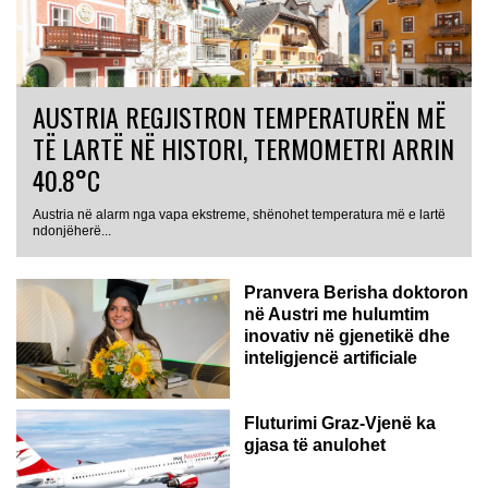
AUSTRIA REGJISTRON TEMPERATURËN MË
TË LARTË NË HISTORI, TERMOMETRI ARRIN
40.8°C
Austria në alarm nga vapa ekstreme, shënohet temperatura më e lartë
AUSTRI
ndonjëherë...
Pranvera Berisha doktoron
në Austri me hulumtim
inovativ në gjenetikë dhe
inteligjencë artificiale
Fluturimi Graz-Vjenë ka
gjasa të anulohet