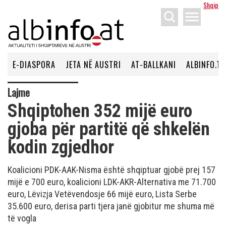
Shqip
menu
E-DIASPORA
JETA NË AUSTRI
AT-BALLKANI
ALBINFO.TV
Lajme
Shqiptohen 352 mijë euro
gjoba për partitë që shkelën
kodin zgjedhor
Koalicioni PDK-AAK-Nisma është shqiptuar gjobë prej 157
mijë e 700 euro, koalicioni LDK-AKR-Alternativa me 71.700
euro, Lëvizja Vetëvendosje 66 mijë euro, Lista Serbe
35.600 euro, derisa parti tjera janë gjobitur me shuma më
të vogla