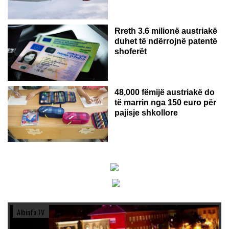
Rreth 3.6 milionë austriakë
duhet të ndërrojnë patentë
shoferët
48,000 fëmijë austriakë do
të marrin nga 150 euro për
pajisje shkollore
Albinfo.TV