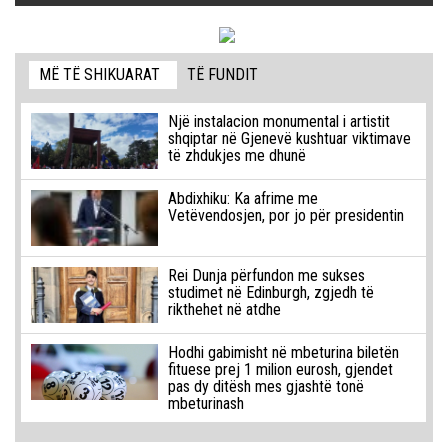
MË TË SHIKUARAT
TË FUNDIT
Një instalacion monumental i artistit
shqiptar në Gjenevë kushtuar viktimave
të zhdukjes me dhunë
Abdixhiku: Ka afrime me
Vetëvendosjen, por jo për presidentin
Rei Dunja përfundon me sukses
studimet në Edinburgh, zgjedh të
rikthehet në atdhe
Hodhi gabimisht në mbeturina biletën
fituese prej 1 milion eurosh, gjendet
pas dy ditësh mes gjashtë tonë
mbeturinash