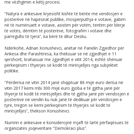
me vëzhgimin e këtij procesi.
“Natyra e ankesave kryesisht kishte të bënte me vendosjen e
posterëve në hapësirat publike, mospërputhja e votave, gabim
në të numëruarit e votave, asistim për votim, tentim për blerje
të votës, dëmtim të posterëve, fotografim i votave dhe
parregullsi të tjera”, ka bërë të ditur Desku.
Ndërkohë, Adnan Konushevci, anëtar në Panelin Zgjedhor për
Ankesa dhe Parashtresa, ka theksuar se në zgjedhjet e 11
qershorit, krahasuar me zgjedhjet e vitit 2014, është shënuar
përkeqësim i thyerjes së kodit të mirësjelljes nga subjektet
politike.
“Përderisa në vitin 2014 janë shqiptuar 86 mijë euro derisa në
vitin 2017 kemi mbi 300 mijë euro gjoba e të gjitha janë për
thyerje të kodit të mirësjelljes dhe të gjitha janë për vendosjen e
posterëve në vendin ku nuk janë të dedikuar për vendosjen e
tyre, tregon se kemi përkeqësim të thyerjes së kodit të
mirësjelljes”, thekson Konushevci.
Numrin e ankesave e konsiderojnë mjaft të lartë përfaqësues të
organizatës joqeveritare “Demokraci plus”.