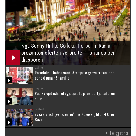
Nga Sunny Hill te Gollaku, Përparim Rama
prezanton ofertën verore të Prishtinës për
diasporën
Lajme
Paradoksi i kohës sonë: Arritjet e grave rriten, por
edhe dhuna në familje
Lajme
Pas 27 vjetësh: refugjatja dhe presidentja takohen
sërish
Futboll
Zvicra prish „vëllazërinë“ me Kosovën, fiton 4:0 në
Bazel
> Të gjitha