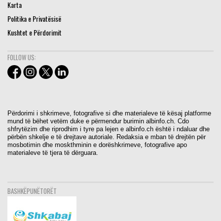
Karta
Politika e Privatësisë
Kushtet e Përdorimit
FOLLOW US:
Përdorimi i shkrimeve, fotografive si dhe materialeve të kësaj platforme
mund të bëhet vetëm duke e përmendur burimin albinfo.ch. Cdo
shfrytëzim dhe riprodhim i tyre pa lejen e albinfo.ch është i ndaluar dhe
përbën shkelje e të drejtave autoriale. Redaksia e mban të drejtën për
mosbotimin dhe moskthminin e dorëshkrimeve, fotografive apo
materialeve të tjera të dërguara.
BASHKËPUNËTORËT