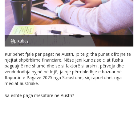
@pixabay
Kur bëhet fjalë për pagat në Austri, jo të gjitha punët ofrojnë të
njëjtat shpërblime financiare. Nëse jeni kurioz se cilat fusha
paguajnë më shumë dhe se si faktorë si arsimi, përvoja dhe
vendndodhja hyjnë në lojë, ja një përmbledhje e bazuar në
Raportin e Pagave 2025 nga Stepstone, siç raportohet nga
mediat austriake.
Sa është paga mesatare në Austri?