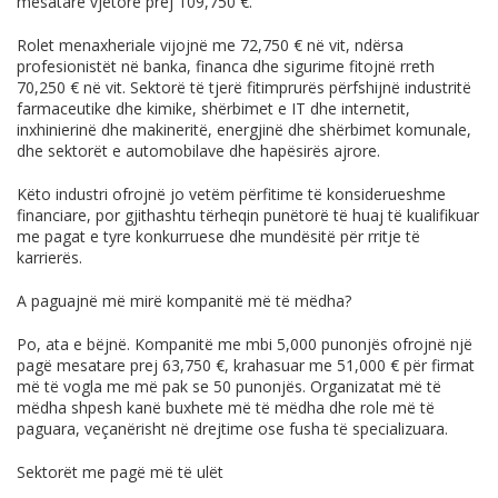
mesatare vjetore prej 109,750 €.
Rolet menaxheriale vijojnë me 72,750 € në vit, ndërsa
profesionistët në banka, financa dhe sigurime fitojnë rreth
70,250 € në vit. Sektorë të tjerë fitimprurës përfshijnë industritë
farmaceutike dhe kimike, shërbimet e IT dhe internetit,
inxhinierinë dhe makineritë, energjinë dhe shërbimet komunale,
dhe sektorët e automobilave dhe hapësirës ajrore.
Këto industri ofrojnë jo vetëm përfitime të konsiderueshme
financiare, por gjithashtu tërheqin punëtorë të huaj të kualifikuar
me pagat e tyre konkurruese dhe mundësitë për rritje të
karrierës.
A paguajnë më mirë kompanitë më të mëdha?
Po, ata e bëjnë. Kompanitë me mbi 5,000 punonjës ofrojnë një
pagë mesatare prej 63,750 €, krahasuar me 51,000 € për firmat
më të vogla me më pak se 50 punonjës. Organizatat më të
mëdha shpesh kanë buxhete më të mëdha dhe role më të
paguara, veçanërisht në drejtime ose fusha të specializuara.
Sektorët me pagë më të ulët