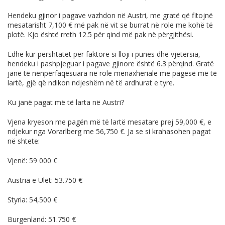
Hendeku gjinor i pagave vazhdon në Austri, me gratë që fitojnë
mesatarisht 7,100 € më pak në vit se burrat në role me kohë të
plotë. Kjo është rreth 12.5 për qind më pak në përgjithësi.
Edhe kur përshtatet për faktorë si lloji i punës dhe vjetërsia,
hendeku i pashpjeguar i pagave gjinore është 6.3 përqind. Gratë
janë të nënpërfaqësuara në role menaxheriale me pagesë më të
lartë, gjë që ndikon ndjeshëm në të ardhurat e tyre.
Ku janë pagat më të larta në Austri?
Vjena kryeson me pagën më të lartë mesatare prej 59,000 €, e
ndjekur nga Vorarlberg me 56,750 €. Ja se si krahasohen pagat
në shtete:
Vjenë: 59 000 €
Austria e Ulët: 53.750 €
Styria: 54,500 €
Burgenland: 51.750 €