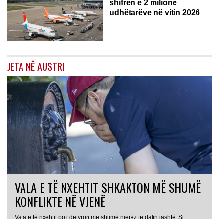
shifrën e 2 milionë
udhëtarëve në vitin 2026
JETA NË AUSTRI
VALA E TË NXEHTIT SHKAKTON MË SHUMË
KONFLIKTE NË VJENË
Vala e të nxehtit po i detyron më shumë njerëz të dalin jashtë. Si