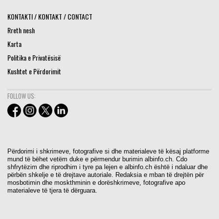
KONTAKTI / KONTAKT / CONTACT
Rreth nesh
Karta
Politika e Privatësisë
Kushtet e Përdorimit
FOLLOW US:
Përdorimi i shkrimeve, fotografive si dhe materialeve të kësaj platforme
mund të bëhet vetëm duke e përmendur burimin albinfo.ch. Cdo
shfrytëzim dhe riprodhim i tyre pa lejen e albinfo.ch është i ndaluar dhe
përbën shkelje e të drejtave autoriale. Redaksia e mban të drejtën për
mosbotimin dhe moskthminin e dorëshkrimeve, fotografive apo
materialeve të tjera të dërguara.