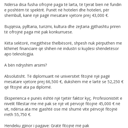
Ndërsa disa fusha ofrojnë paga të larta, të tjerat bien në fundin
e poshtëm të spektrit. Punët në hoteleri dhe hoteleri, për
shembull, kanë një pagë mesatare vjetore prej 43,000 €.
Bujqësia, pylltaria, turizmi, kultura dhe zejtaria gjithashtu priren
të ofrojnë paga më pak konkurruese.
Këta sektorë, megjithëse thelbësorë, shpesh nuk përputhen me
kthimet financiare që shihen në industri si kujdesi shëndetësor
apo teknologjia.
A bën ndryshim arsimi?
Absolutisht. Të diplomuarit në universitet fitojnë një pagë
mesatare vjetore prej 66,500 €, dukshëm më e lartë se 52,250 €
që fitojnë ata pa diplomë.
Eksperienca e punës është një tjetër faktor kyç. Profesionistët e
nivelit fillestar me më pak se një vit përvojë fitojnë 45,000 € në
vit, ndërsa ata me gjashtë ose më shumë vite përvojë fitojnë
rreth 55,750 €.
Hendeku gjinor i pagave: Gratë fitojnë më pak