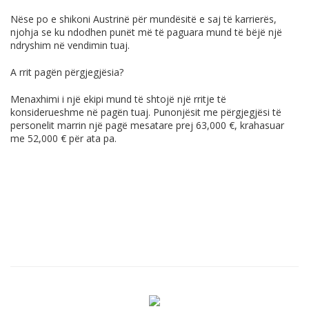
Nëse po e shikoni Austrinë për mundësitë e saj të karrierës,
njohja se ku ndodhen punët më të paguara mund të bëjë një
ndryshim në vendimin tuaj.
A rrit pagën përgjegjësia?
Menaxhimi i një ekipi mund të shtojë një rritje të
konsiderueshme në pagën tuaj. Punonjësit me përgjegjësi të
personelit marrin një pagë mesatare prej 63,000 €, krahasuar
me 52,000 € për ata pa.