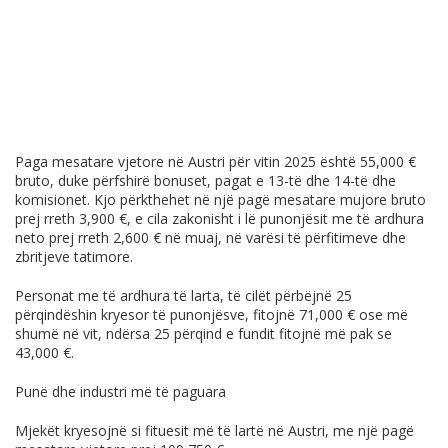
Paga mesatare vjetore në Austri për vitin 2025 është 55,000 €
bruto, duke përfshirë bonuset, pagat e 13-të dhe 14-të dhe
komisionet. Kjo përkthehet në një pagë mesatare mujore bruto
prej rreth 3,900 €, e cila zakonisht i lë punonjësit me të ardhura
neto prej rreth 2,600 € në muaj, në varësi të përfitimeve dhe
zbritjeve tatimore.
Personat me të ardhura të larta, të cilët përbëjnë 25
përqindëshin kryesor të punonjësve, fitojnë 71,000 € ose më
shumë në vit, ndërsa 25 përqind e fundit fitojnë më pak se
43,000 €.
Punë dhe industri më të paguara
Mjekët kryesojnë si fituesit më të lartë në Austri, me një pagë