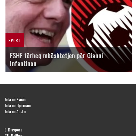
SPORT
FSHF tërheq mbështetjen për Gianni
Infantinon
Jeta në Zvicër
Jeta në Gjermani
Jeta në Austri
E-Diaspora
CH-Ballkani