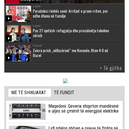
Lajme
Paradoksi i kohës sonë: Arritjet e grave rriten, por
edhe dhuna në familje
Lajme
Pas 27 vjetësh: refugjatja dhe presidentja takohen
sërish
Futboll
Zvicra prish „vëllazërinë“ me Kosovën, fiton 4:0 në
Bazel
> Të gjitha
MË TË SHIKUARAT
TË FUNDIT
Maqedoni: Qeveria shqyrton mundësinë
e uljes së çmimit të energjisë elektrike
Lidl ndalon shitjen e pijeve të ftohta në