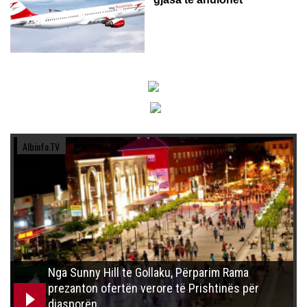
Albinfo.TV
Nga Sunny Hill te Gollaku, Përparim Rama
prezanton ofertën verore të Prishtinës për
diasporën