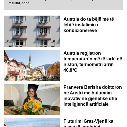
rezultat, edhe...
Austria do ta bëjë më të
lehtë instalimin e
kondicionerëve
Austria regjistron
temperaturën më të lartë në
histori, termometri arrin
40.8°C
AUSTRI
Pranvera Berisha doktoron
në Austri me hulumtim
inovativ në gjenetikë dhe
inteligjencë artificiale
Fluturimi Graz-Vjenë ka
gjasa të anulohet