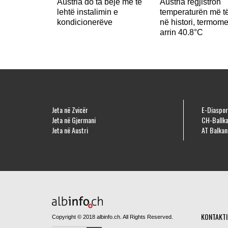
Austria do ta bëjë më të
Austria regjistron
lehtë instalimin e
temperaturën më të
kondicionerëve
në histori, termome
arrin 40.8°C
Jeta në Zvicër
E-Diaspor
Jeta në Gjermani
CH-Ballka
Jeta në Austri
AT Balkan
KONTAKTI
Copyright © 2018 albinfo.ch. All Rights Reserved.