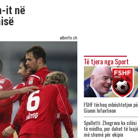
-it në
isë
albinfo.ch
Të tjera nga Sport
FSHF tërheq mbështetjen pë
Gianni Infantinon
Spalletti: Zhegrova ka cilësi
të mëdha, por duhet të luajë
më shumë për ekipin