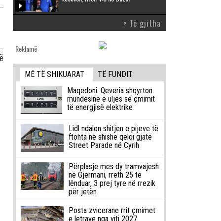
> Të gjitha
Reklamë
ë
MË TË SHIKUARAT
TË FUNDIT
Maqedoni: Qeveria shqyrton
mundësinë e uljes së çmimit
të energjisë elektrike
Lidl ndalon shitjen e pijeve të
ftohta në shishe qelqi gjatë
Street Parade në Cyrih
Përplasje mes dy tramvajesh
në Gjermani, rreth 25 të
lënduar, 3 prej tyre në rrezik
për jetën
Posta zvicerane rrit çmimet
e letrave nga viti 2027