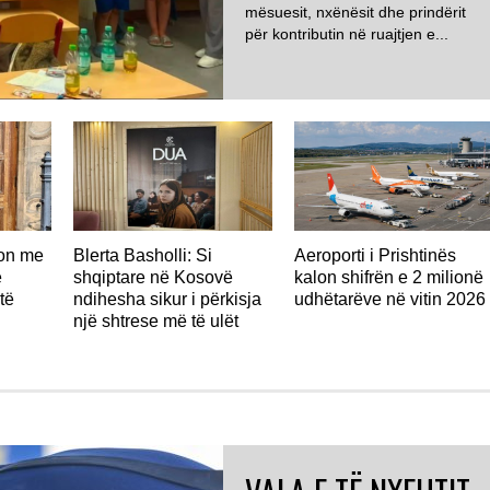
mësuesit, nxënësit dhe prindërit
për kontributin në ruajtjen e...
don me
Blerta Basholli: Si
Aeroporti i Prishtinës
ë
shqiptare në Kosovë
kalon shifrën e 2 milionë
të
ndihesha sikur i përkisja
udhëtarëve në vitin 2026
një shtrese më të ulët