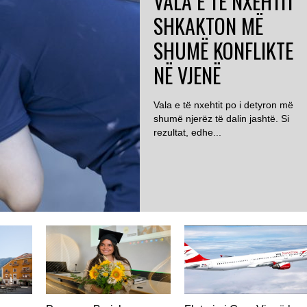
VALA E TË NXEHTIT
SHKAKTON MË
SHUMË KONFLIKTE
NË VJENË
Vala e të nxehtit po i detyron më
shumë njerëz të dalin jashtë. Si
rezultat, edhe...
AUSTRI