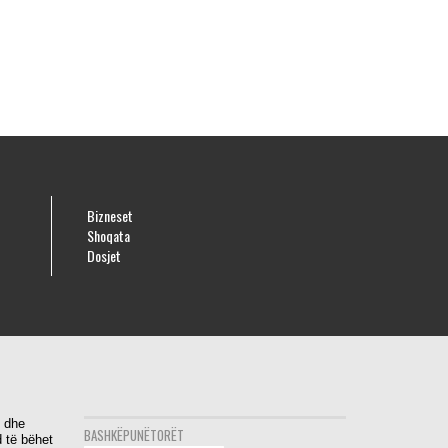
Bizneset
Shoqata
Dosjet
i dhe
BASHKËPUNËTORËT
 të bëhet