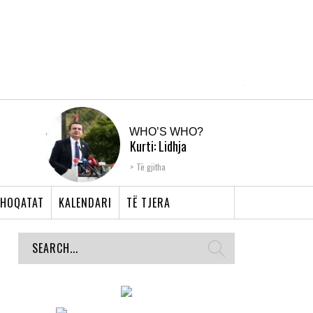
WHO’S WHO?
Kurti: Lidhja
Shqiptare e Prizrenit,
Të gjitha
nyja që bashkoi �...
HOQATAT
KALENDARI
TË TJERA