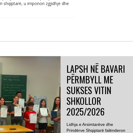
 ri shqiptarë, u imponon zgjidhje dhe
LAPSH NË BAVARI
PËRMBYLL ME
SUKSES VITIN
SHKOLLOR
2025/2026
Lidhja e Arsimtarëve dhe
Prindërve Shqiptarë falënderon