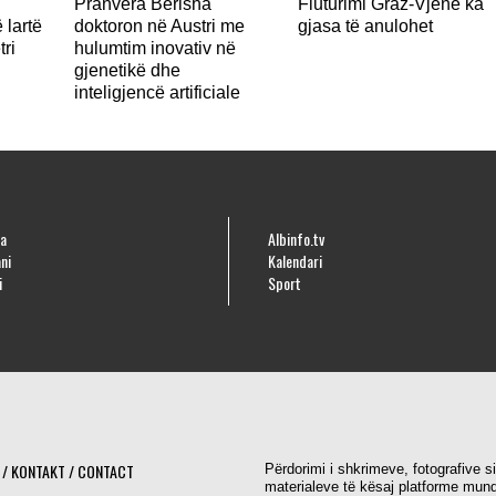
Pranvera Berisha
Fluturimi Graz-Vjenë ka
 lartë
doktoron në Austri me
gjasa të anulohet
tri
hulumtim inovativ në
gjenetikë dhe
inteligjencë artificiale
a
Albinfo.tv
ni
Kalendari
i
Sport
 / KONTAKT / CONTACT
Përdorimi i shkrimeve, fotografive s
materialeve të kësaj platforme mund