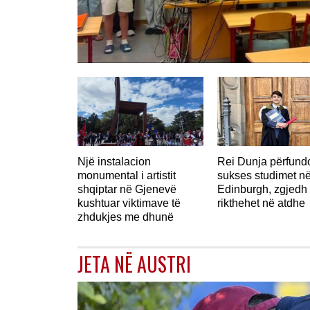
Një instalacion
Rei Dunja përfun
monumental i artistit
sukses studimet n
shqiptar në Gjenevë
Edinburgh, zgjedh 
kushtuar viktimave të
rikthehet në atdhe
zhdukjes me dhunë
JETA NË AUSTRI