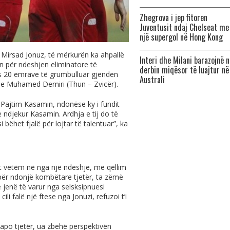
Zhegrova i jep fitoren
Juventusit ndaj Chelseat me
një supergol në Hong Kong
 Mirsad Jonuz, të mërkurën ka ahpallë
Interi dhe Milani barazojnë n
n për ndeshjen eliminatore të
derbin miqësor të luajtur në
is 20 emrave të grumbulluar gjenden
Australi
dhe Muhamed Demiri (Thun – Zvicër).
 Pajtim Kasamin, ndonëse ky i fundit
 ndjekur Kasamin. Ardhja e tij do të
bëhet fjalë për lojtar të talentuar”, ka
rët vetëm në nga një ndeshje, me qëllim
 për ndonjë kombëtare tjetër, ta zëmë
jenë të varur nga selsksipnuesi
 falë një ftese nga Jonuzi, refuzoi t’i
ë apo tjetër, ua zbehë perspektivën