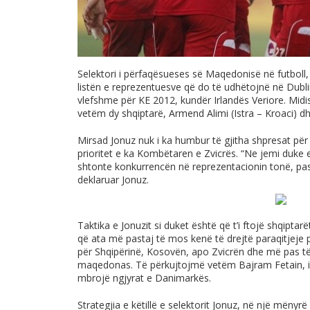
Selektori i përfaqësueses së Maqedonisë në futboll,
listën e reprezentuesve që do të udhëtojnë në Dubli
vlefshme për KE 2012, kundër Irlandës Veriore. Mid
vetëm dy shqiptarë, Armend Alimi (Istra – Kroaci) 
Mirsad Jonuz nuk i ka humbur të gjitha shpresat për
prioritet e ka Kombëtaren e Zvicrës. “Ne jemi duke e
shtonte konkurrencën në reprezentacionin tonë, pasi 
deklaruar Jonuz.
Taktika e Jonuzit si duket është që t’i ftojë shqipta
që ata më pastaj të mos kenë të drejtë paraqitjeje
për Shqipërinë, Kosovën, apo Zvicrën dhe më pas të 
maqedonas. Të përkujtojmë vetëm Bajram Fetain, i cili
mbrojë ngjyrat e Danimarkës.
Strategjia e këtillë e selektorit Jonuz, në një mënyr