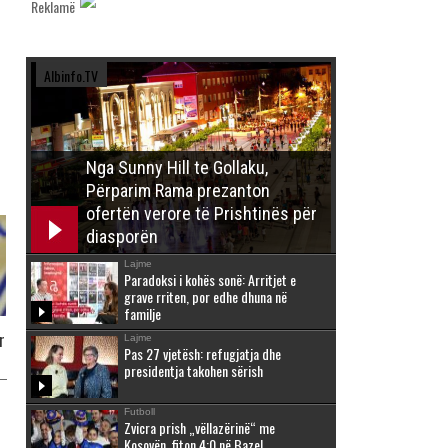
Reklamë
Albinfo.TV
Nga Sunny Hill te Gollaku,
Përparim Rama prezanton
ofertën verore të Prishtinës për
diasporën
Lajme
Paradoksi i kohës sonë: Arritjet e
grave rriten, por edhe dhuna në
familje
r
Lajme
Pas 27 vjetësh: refugjatja dhe
presidentja takohen sërish
Futboll
Zvicra prish „vëllazërinë“ me
Kosovën, fiton 4:0 në Bazel