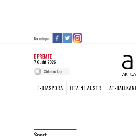
Na ndiqni:
E PREMTE
7 Gusht 2026
Shkarko App..
E-DIASPORA
JETA NË AUSTRI
AT-BALLKAN
Sport