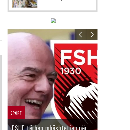
SPORT
FSHF tërheq mbështetjen për