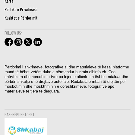
Karta
Politika e Privatësisë
Kushtet e Përdorimit
FOLLOW US:
Përdorimi i shkrimeve, fotografive si dhe materialeve të kësaj platforme
mund të bëhet vetëm duke e përmendur burimin albinfo.ch. Cdo
shfrytëzim dhe riprodhim i tyre pa lejen e albinfo.ch është i ndaluar dhe
përbën shkelje e të drejtave autoriale. Redaksia e mban të drejtën për
mosbotimin dhe moskthminin e dorëshkrimeve, fotografive apo
materialeve të tjera të dërguara.
BASHKËPUNËTORËT