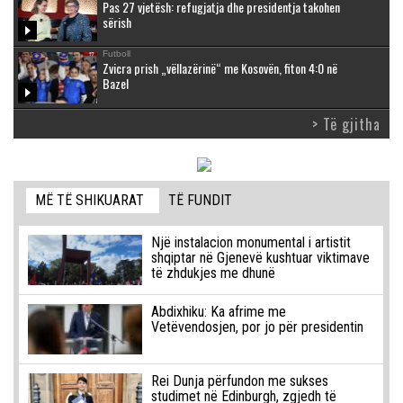
Pas 27 vjetësh: refugjatja dhe presidentja takohen
sërish
Futboll
Zvicra prish „vëllazërinë“ me Kosovën, fiton 4:0 në
Bazel
> Të gjitha
MË TË SHIKUARAT
TË FUNDIT
Një instalacion monumental i artistit
shqiptar në Gjenevë kushtuar viktimave
të zhdukjes me dhunë
Abdixhiku: Ka afrime me
Vetëvendosjen, por jo për presidentin
Rei Dunja përfundon me sukses
studimet në Edinburgh, zgjedh të