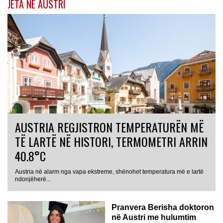
JETA NË AUSTRI
AUSTRIA REGJISTRON TEMPERATURËN MË
TË LARTË NË HISTORI, TERMOMETRI ARRIN
40.8°C
Austria në alarm nga vapa ekstreme, shënohet temperatura më e lartë
AUSTRI
ndonjëherë...
Pranvera Berisha doktoron
në Austri me hulumtim