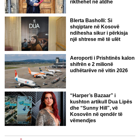
rikthehet në atdhe
Blerta Basholli: Si
shqiptare në Kosovë
ndihesha sikur i përkisja
një shtrese më të ulët
Aeroporti i Prishtinës kalon
shifrën e 2 milionë
udhëtarëve në vitin 2026
“Harper’s Bazaar” i
kushton artikull Dua Lipës
dhe “Sunny Hill”, vë
Kosovën në qendër të
vëmendjes