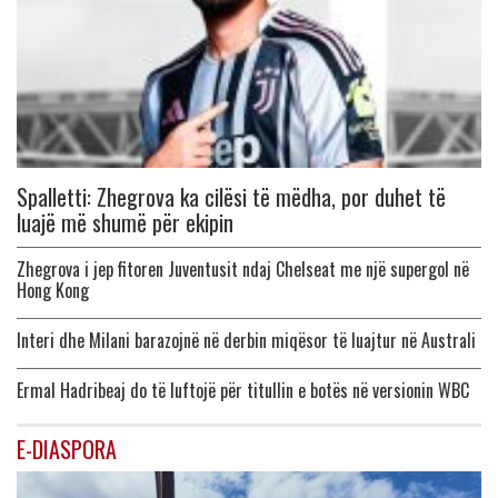
Spalletti: Zhegrova ka cilësi të mëdha, por duhet të
luajë më shumë për ekipin
Zhegrova i jep fitoren Juventusit ndaj Chelseat me një supergol në
Hong Kong
Interi dhe Milani barazojnë në derbin miqësor të luajtur në Australi
Ermal Hadribeaj do të luftojë për titullin e botës në versionin WBC
E-DIASPORA