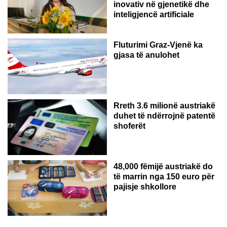
inovativ në gjenetikë dhe
inteligjencë artificiale
Fluturimi Graz-Vjenë ka
gjasa të anulohet
Rreth 3.6 milionë austriakë
duhet të ndërrojnë patentë
shoferët
48,000 fëmijë austriakë do
të marrin nga 150 euro për
pajisje shkollore