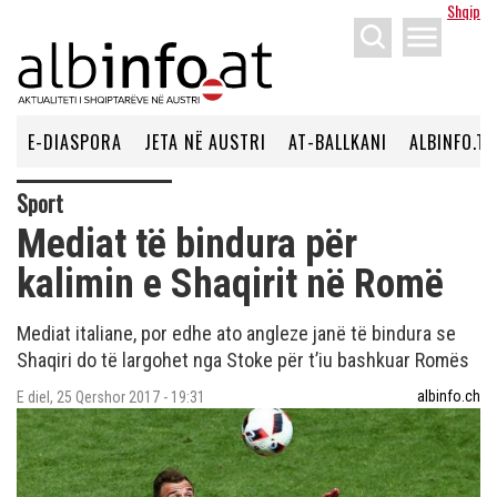
Shqip
menu
E-DIASPORA
JETA NË AUSTRI
AT-BALLKANI
ALBINFO.TV
Sport
Mediat të bindura për
kalimin e Shaqirit në Romë
Mediat italiane, por edhe ato angleze janë të bindura se
Shaqiri do të largohet nga Stoke për t’iu bashkuar Romës
albinfo.ch
E diel, 25 Qershor 2017 - 19:31