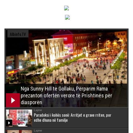
Albinfo.TV
Nga Sunny Hill te Gollaku, Përparim Rama
prezanton ofertën verore të Prishtinës për
diasporën
Lajme
Paradoksi i kohës sonë: Arritjet e grave rriten, por
edhe dhuna në familje
Lajme