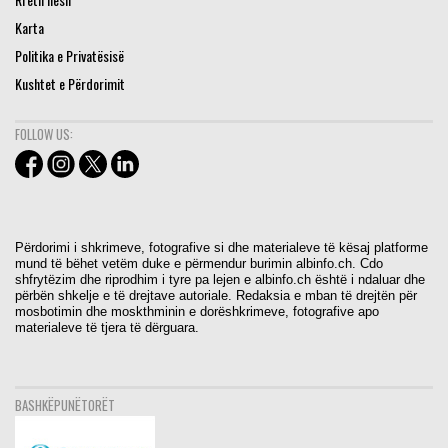
Karta
Politika e Privatësisë
Kushtet e Përdorimit
FOLLOW US:
Përdorimi i shkrimeve, fotografive si dhe materialeve të kësaj platforme
mund të bëhet vetëm duke e përmendur burimin albinfo.ch. Cdo
shfrytëzim dhe riprodhim i tyre pa lejen e albinfo.ch është i ndaluar dhe
përbën shkelje e të drejtave autoriale. Redaksia e mban të drejtën për
mosbotimin dhe moskthminin e dorëshkrimeve, fotografive apo
materialeve të tjera të dërguara.
BASHKËPUNËTORËT