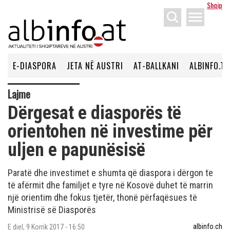
Shqip
menu
E-DIASPORA
JETA NË AUSTRI
AT-BALLKANI
ALBINFO.TV
Lajme
Dërgesat e diasporës të
orientohen në investime për
uljen e papunësisë
Paratë dhe investimet e shumta që diaspora i dërgon te
të afërmit dhe familjet e tyre në Kosovë duhet të marrin
një orientim dhe fokus tjetër, thonë përfaqësues të
Ministrisë së Diasporës
albinfo.ch
E diel, 9 Korrik 2017 - 16:50