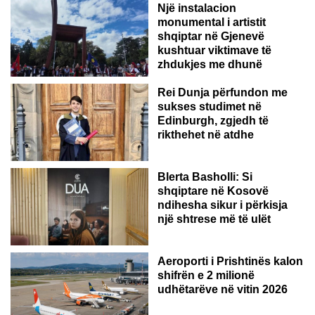
Një instalacion
monumental i artistit
shqiptar në Gjenevë
kushtuar viktimave të
zhdukjes me dhunë
Rei Dunja përfundon me
sukses studimet në
Edinburgh, zgjedh të
rikthehet në atdhe
Blerta Basholli: Si
shqiptare në Kosovë
ndihesha sikur i përkisja
një shtrese më të ulët
Aeroporti i Prishtinës kalon
shifrën e 2 milionë
udhëtarëve në vitin 2026