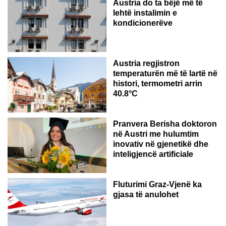
Austria do ta bëjë më të
lehtë instalimin e
kondicionerëve
Austria regjistron
temperaturën më të lartë në
histori, termometri arrin
40.8°C
AUSTRI
Pranvera Berisha doktoron
në Austri me hulumtim
inovativ në gjenetikë dhe
inteligjencë artificiale
Fluturimi Graz-Vjenë ka
gjasa të anulohet