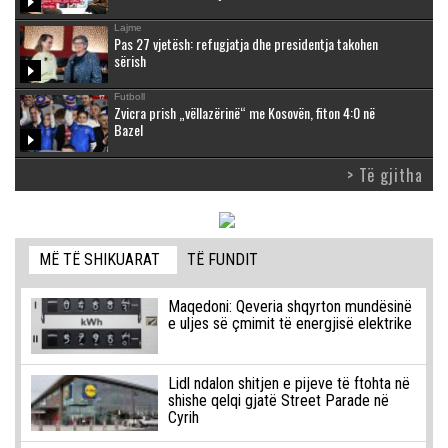
Lajme
Pas 27 vjetësh: refugjatja dhe presidentja takohen
sërish
Futboll
Zvicra prish „vëllazërinë“ me Kosovën, fiton 4:0 në
Bazel
> Të gjitha
MË TË SHIKUARAT
TË FUNDIT
Maqedoni: Qeveria shqyrton mundësinë
e uljes së çmimit të energjisë elektrike
Lidl ndalon shitjen e pijeve të ftohta në
shishe qelqi gjatë Street Parade në
Cyrih