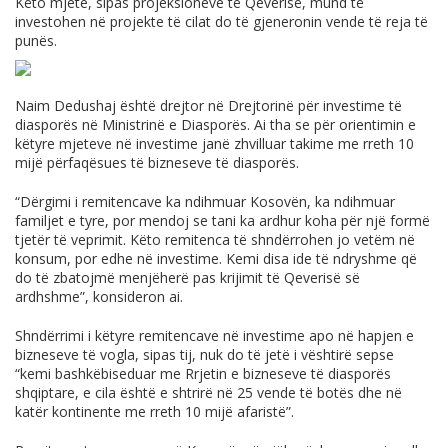
Këto mjete, sipas projeksioneve të Qeverisë, mund të
investohen në projekte të cilat do të gjeneronin vende të reja të
punës.
Naim Dedushaj është drejtor në Drejtorinë për investime të
diasporës në Ministrinë e Diasporës. Ai tha se për orientimin e
këtyre mjeteve në investime janë zhvilluar takime me rreth 10
mijë përfaqësues të bizneseve të diasporës.
“Dërgimi i remitencave ka ndihmuar Kosovën, ka ndihmuar
familjet e tyre, por mendoj se tani ka ardhur koha për një formë
tjetër të veprimit. Këto remitenca të shndërrohen jo vetëm në
konsum, por edhe në investime. Kemi disa ide të ndryshme që
do të zbatojmë menjëherë pas krijimit të Qeverisë së
ardhshme”, konsideron ai.
Shndërrimi i këtyre remitencave në investime apo në hapjen e
bizneseve të vogla, sipas tij, nuk do të jetë i vështirë sepse
“kemi bashkëbiseduar me Rrjetin e bizneseve të diasporës
shqiptare, e cila është e shtrirë në 25 vende të botës dhe në
katër kontinente me rreth 10 mijë afaristë”.