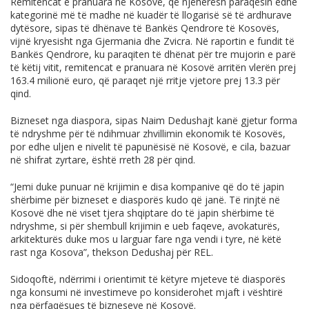
Remitencat e pranuara në Kosovë, që njëherësh paraqesin edhe
kategorinë më të madhe në kuadër të llogarisë së të ardhurave
dytësore, sipas të dhënave të Bankës Qendrore të Kosovës,
vijnë kryesisht nga Gjermania dhe Zvicra. Në raportin e fundit të
Bankës Qendrore, ku paraqiten të dhënat për tre mujorin e parë
të këtij vitit, remitencat e pranuara në Kosovë arritën vlerën prej
163.4 milionë euro, që paraqet një rritje vjetore prej 13.3 për
qind.
Bizneset nga diaspora, sipas Naim Dedushajt kanë gjetur forma
të ndryshme për të ndihmuar zhvillimin ekonomik të Kosovës,
por edhe uljen e nivelit të papunësisë në Kosovë, e cila, bazuar
në shifrat zyrtare, është rreth 28 për qind.
“Jemi duke punuar në krijimin e disa kompanive që do të japin
shërbime për bizneset e diasporës kudo që janë. Të rinjtë në
Kosovë dhe në viset tjera shqiptare do të japin shërbime të
ndryshme, si për shembull krijimin e ueb faqeve, avokaturës,
arkitekturës duke mos u larguar fare nga vendi i tyre, në këtë
rast nga Kosova”, thekson Dedushaj për REL.
Sidoqoftë, ndërrimi i orientimit të këtyre mjeteve të diasporës
nga konsumi në investimeve po konsiderohet mjaft i vështirë
nga përfaqësues të bizneseve në Kosovë.