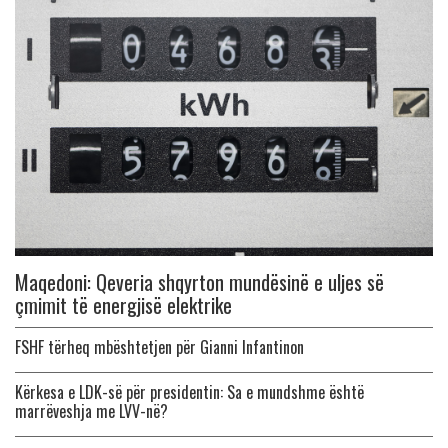
Maqedoni: Qeveria shqyrton mundësinë e uljes së
çmimit të energjisë elektrike
FSHF tërheq mbështetjen për Gianni Infantinon
Kërkesa e LDK-së për presidentin: Sa e mundshme është
marrëveshja me LVV-në?