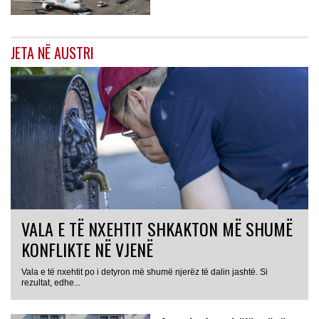
JETA NË AUSTRI
VALA E TË NXEHTIT SHKAKTON MË SHUMË
KONFLIKTE NË VJENË
Vala e të nxehtit po i detyron më shumë njerëz të dalin jashtë. Si
rezultat, edhe...