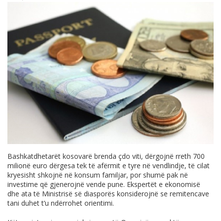
Bashkatdhetarët kosovarë brenda çdo viti, dërgojnë rreth 700
milionë euro dërgesa tek të afërmit e tyre në vendlindje, të cilat
kryesisht shkojnë në konsum familjar, por shumë pak në
investime që gjenerojnë vende pune. Ekspertët e ekonomisë
dhe ata të Ministrisë së diasporës konsiderojnë se remitencave
tani duhet t’u ndërrohet orientimi.