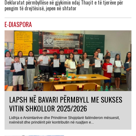
Deklaratat përmbyllëse në gjykimin ndaj Thaçit e të tjerëve për
pengim të drejtësisë, jepen në shtator
E-DIASPORA
LAPSH NË BAVARI PËRMBYLL ME SUKSES
VITIN SHKOLLOR 2025/2026
Lidhja e Arsimtarëve dhe Prindërve Shqiptarë falënderon mësuesit,
nxënësit dhe prindërit për kontributin në ruajtjen e...