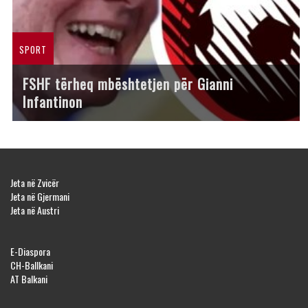
SPORT
FSHF tërheq mbështetjen për Gianni
Infantinon
Jeta në Zvicër
Jeta në Gjermani
Jeta në Austri
E-Diaspora
CH-Ballkani
AT Balkani