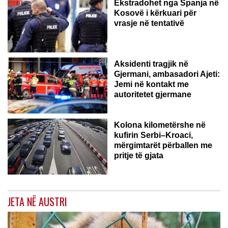
Ekstradohet nga Spanja në
Kosovë i kërkuari për
vrasje në tentativë
GJERMANI
Aksidenti tragjik në
Gjermani, ambasadori Ajeti:
Jemi në kontakt me
autoritetet gjermane
Kolona kilometërshe në
kufirin Serbi–Kroaci,
mërgimtarët përballen me
pritje të gjata
JETA NË AUSTRI