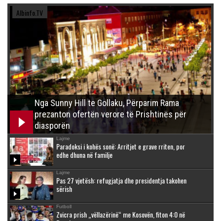
Albinfo.TV
Nga Sunny Hill te Gollaku, Përparim Rama
prezanton ofertën verore të Prishtinës për
diasporën
Lajme
Paradoksi i kohës sonë: Arritjet e grave rriten, por
edhe dhuna në familje
Lajme
Pas 27 vjetësh: refugjatja dhe presidentja takohen
sërish
Futboll
Zvicra prish „vëllazërinë“ me Kosovën, fiton 4:0 në