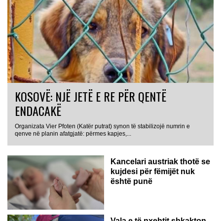
KOSOVË: NJË JETË E RE PËR QENTË
ENDACAKË
Organizata Vier Pfoten (Katër putrat) synon të stabilizojë numrin e
qenve në planin afatgjatë: përmes kapjes,...
Kancelari austriak thotë se
kujdesi për fëmijët nuk
është punë
Vala e të nxehtit shkakton