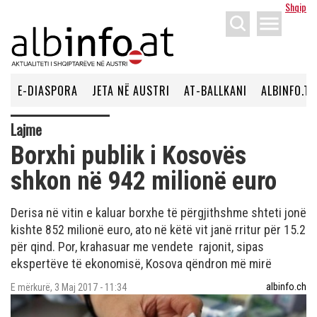
Shqip
menu
E-DIASPORA
JETA NË AUSTRI
AT-BALLKANI
ALBINFO.TV
Lajme
Borxhi publik i Kosovës
shkon në 942 milionë euro
Derisa në vitin e kaluar borxhe të përgjithshme shteti jonë
kishte 852 milionë euro, ato në këtë vit janë rritur për 15.2
për qind. Por, krahasuar me vendete rajonit, sipas
ekspertëve të ekonomisë, Kosova qëndron më mirë
albinfo.ch
E mërkurë, 3 Maj 2017 - 11:34