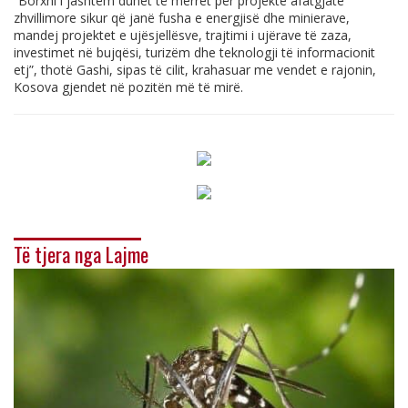
“Borxhi i jashtëm duhet të merret për projekte afatgjate
zhvillimore sikur që janë fusha e energjisë dhe minierave,
mandej projektet e ujësjellësve, trajtimi i ujërave të zaza,
investimet në bujqësi, turizëm dhe teknologji të informacionit
etj”, thotë Gashi, sipas të cilit, krahasuar me vendet e rajonin,
Kosova gjendet në pozitën më të mirë.
Të tjera nga Lajme