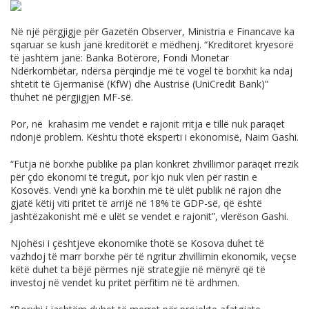
Në një përgjigje për Gazetën Observer, Ministria e Financave ka
sqaruar se kush janë kreditorët e mëdhenj. “Kreditoret kryesorë
të jashtëm janë: Banka Botërore, Fondi Monetar
Ndërkombëtar, ndërsa përqindje më të vogël të borxhit ka ndaj
shtetit të Gjermanisë (KfW) dhe Austrisë (UniCredit Bank)”
thuhet në përgjigjen MF-së.
Por, në krahasim me vendet e rajonit rritja e tillë nuk paraqet
ndonjë problem. Kështu thotë eksperti i ekonomisë, Naim Gashi.
“Futja në borxhe publike pa plan konkret zhvillimor paraqet rrezik
për çdo ekonomi të tregut, por kjo nuk vlen për rastin e
Kosovës. Vendi ynë ka borxhin më të ulët publik në rajon dhe
gjatë këtij viti pritet të arrijë në 18% të GDP-së, që është
jashtëzakonisht më e ulët se vendet e rajonit”, vlerëson Gashi.
Njohësi i çështjeve ekonomike thotë se Kosova duhet të
vazhdoj të marr borxhe për të ngritur zhvillimin ekonomik, veçse
këtë duhet ta bëjë përmes një strategjie në mënyrë që të
investoj në vendet ku pritet përfitim në të ardhmen.