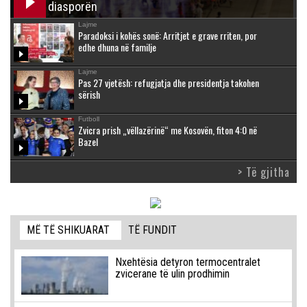
diasporën
Lajme
Paradoksi i kohës sonë: Arritjet e grave rriten, por
edhe dhuna në familje
Lajme
Pas 27 vjetësh: refugjatja dhe presidentja takohen
sërish
Futboll
Zvicra prish „vëllazërinë“ me Kosovën, fiton 4:0 në
Bazel
> Të gjitha
MË TË SHIKUARAT
TË FUNDIT
Nxehtësia detyron termocentralet
zvicerane të ulin prodhimin