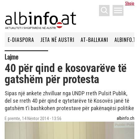
Shqip
menu
E-DIASPORA
JETA NË AUSTRI
AT-BALLKANI
ALBINFO.TV
Lajme
40 për qind e kosovarëve të
gatshëm për protesta
Sipas një ankete zhvilluar nga UNDP rreth Pulsit Publik,
del se rreth 40 për qind e qytetarëve të Kosovës janë të
gatshëm t’i bashkohen protestave për pakënaqësi politike
albinfo.ch
E premte, 14 Nëntor 2014 - 13:56