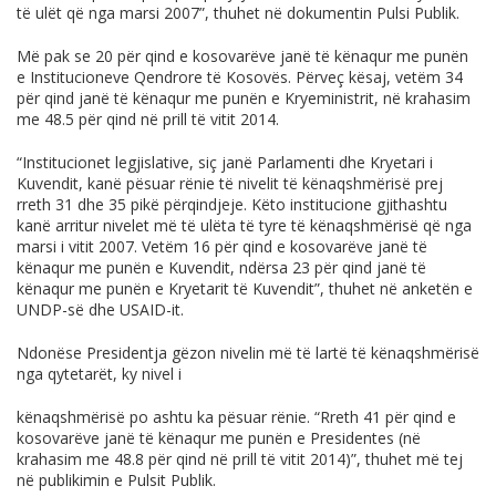
të ulët që nga marsi 2007”, thuhet në dokumentin Pulsi Publik.
Më pak se 20 për qind e kosovarëve janë të kënaqur me punën
e Institucioneve Qendrore të Kosovës. Përveç kësaj, vetëm 34
për qind janë të kënaqur me punën e Kryeministrit, në krahasim
me 48.5 për qind në prill të vitit 2014.
“Institucionet legjislative, siç janë Parlamenti dhe Kryetari i
Kuvendit, kanë pësuar rënie të nivelit të kënaqshmërisë prej
rreth 31 dhe 35 pikë përqindjeje. Këto institucione gjithashtu
kanë arritur nivelet më të ulëta të tyre të kënaqshmërisë që nga
marsi i vitit 2007. Vetëm 16 për qind e kosovarëve janë të
kënaqur me punën e Kuvendit, ndërsa 23 për qind janë të
kënaqur me punën e Kryetarit të Kuvendit”, thuhet në anketën e
UNDP-së dhe USAID-it.
Ndonëse Presidentja gëzon nivelin më të lartë të kënaqshmërisë
nga qytetarët, ky nivel i
kënaqshmërisë po ashtu ka pësuar rënie. “Rreth 41 për qind e
kosovarëve janë të kënaqur me punën e Presidentes (në
krahasim me 48.8 për qind në prill të vitit 2014)”, thuhet më tej
në publikimin e Pulsit Publik.