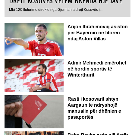
Mbi 120 fluturime direkte nga Gjermania drejt Kosovës j...
Arijon Ibrahimoviq asiston
për Bayernin në fitoren
ndaj Aston Villas
ZVICËR
Admir Mehmedi emërohet
në bordin sportiv të
Winterthurit
Rasti i kosovarit shtyn
Aargaun të ndryshojë
manualin për dhënien e
pasaportës