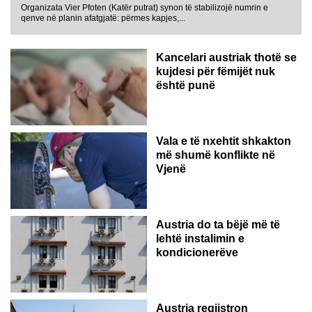
Organizata Vier Pfoten (Katër putrat) synon të stabilizojë numrin e
qenve në planin afatgjatë: përmes kapjes,...
Kancelari austriak thotë se
kujdesi për fëmijët nuk
është punë
Vala e të nxehtit shkakton
më shumë konflikte në
Vjenë
Austria do ta bëjë më të
lehtë instalimin e
kondicionerëve
Austria regjistron