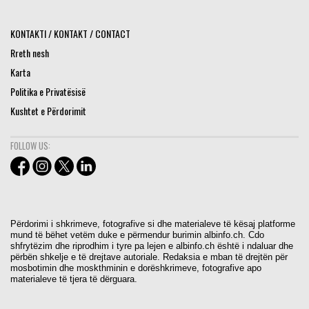
KONTAKTI / KONTAKT / CONTACT
Rreth nesh
Karta
Politika e Privatësisë
Kushtet e Përdorimit
FOLLOW US:
Përdorimi i shkrimeve, fotografive si dhe materialeve të kësaj platforme
mund të bëhet vetëm duke e përmendur burimin albinfo.ch. Cdo
shfrytëzim dhe riprodhim i tyre pa lejen e albinfo.ch është i ndaluar dhe
përbën shkelje e të drejtave autoriale. Redaksia e mban të drejtën për
mosbotimin dhe moskthminin e dorëshkrimeve, fotografive apo
materialeve të tjera të dërguara.