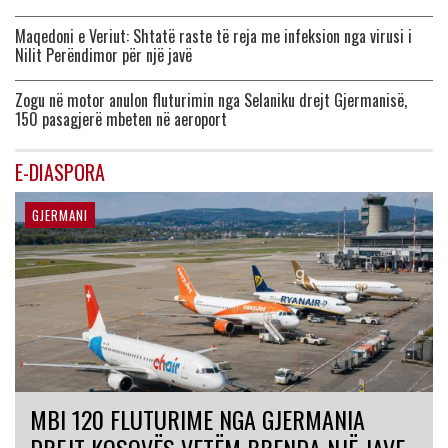
Maqedoni e Veriut: Shtatë raste të reja me infeksion nga virusi i
Nilit Perëndimor për një javë
Zogu në motor anulon fluturimin nga Selaniku drejt Gjermanisë,
150 pasagjerë mbeten në aeroport
E-DIASPORA
GJERMANI
MBI 120 FLUTURIME NGA GJERMANIA
DREJT KOSOVËS VETËM BRENDA NJË JAVE