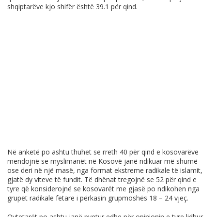
shqiptarëve kjo shifër është 39.1 për qind.
Në anketë po ashtu thuhet se rreth 40 për qind e kosovarëve
mendojnë se myslimanët në Kosovë janë ndikuar më shumë
ose deri në një masë, nga format ekstreme radikale të islamit,
gjatë dy viteve të fundit. Të dhënat tregojnë se 52 për qind e
tyre që konsiderojnë se kosovarët me gjasë po ndikohen nga
grupet radikale fetare i përkasin grupmoshës 18 – 24 vjeç.
Qytetarët po ashtu janë pyetur edhe për opinionin e tyre lidhur