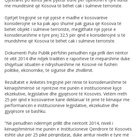
me mundësinë që Kosova të bëhet cak i sulmeve terroriste.
Gjetjet tregojnë se një pjesë e madhe e kosovarëve
konsiderojnë se ka pak apo shumë pak gjasa që Kosova të
behët objekt i sulmeve terroriste, megjithatë një pjesë e
konsiderueshme e tyre prej 32.5 për qind e konsiderojnë si të
mundshme që Kosova të bëhet cak i sulmeve terroriste.
Dokumenti Pulsi Publik përfshin periudhën nga prilli deri nëntor
të vitit 2014 dhe ndjek traditën e raporteve të mëparshme duke
shqyrtuar situatën e ndryshueshme në Kosovë në fushën
politike, ekonomike, të sigurisë dhe zhvillimit.
Rezultatet e Anketës tregojnë për rënie të konsiderueshme të
kënaqshmërisë së njerëzve me punën e institucioneve kyçe
ekzekutive, legjislative dhe gjyqësore të Kosovës. Vetëm rreth
25 për qind e kosovarëve kanë deklaruar të jenë të kënaqur me
performancën e institucioneve legjislative, ekzekutive dhe
gjyqësore së bashku.
“Në periudhën ndërmjet prillit dhe nëntorit 2014, niveli i
kënaqshmërisë me punën e Institucioneve Qendrore të Kosovës
është ulur për 25 pikë përqindjeje, duke arritur nivelin e tyre më