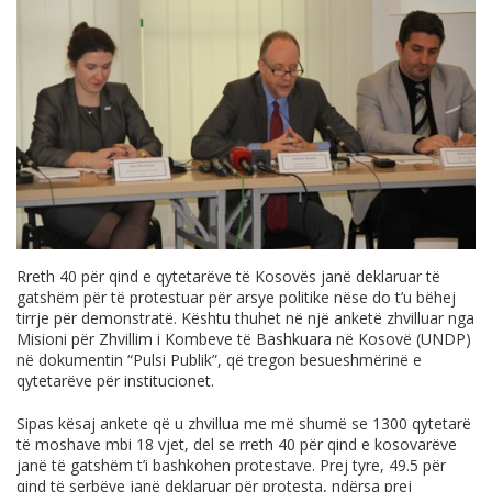
Rreth 40 për qind e qytetarëve të Kosovës janë deklaruar të
gatshëm për të protestuar për arsye politike nëse do t’u bëhej
tirrje për demonstratë. Kështu thuhet në një anketë zhvilluar nga
Misioni për Zhvillim i Kombeve të Bashkuara në Kosovë (UNDP)
në dokumentin “Pulsi Publik”, që tregon besueshmërinë e
qytetarëve për institucionet.
Sipas kësaj ankete që u zhvillua me më shumë se 1300 qytetarë
të moshave mbi 18 vjet, del se rreth 40 për qind e kosovarëve
janë të gatshëm t’i bashkohen protestave. Prej tyre, 49.5 për
qind të serbëve janë deklaruar për protesta, ndërsa prej