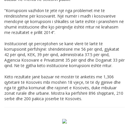
“Korrupsioni vazhdon të jetë një nga problemet më të
rëndësishme për kosovarët. Një numër i madh i kosovarëve
mendojnë që korrupsioni i shkallës së lartë është i pranishëm në
shumë institucione dhe kjo përqindje është rritur në krahasim
me rezultatet e prillit 2014”.
Institucionet që perceptohen se kanë vlerë të lartë të
korrupsionit përfshijnë: shëndetësinë me 56 për qind, gjykatat
42 për qind, KEK, 39 për qind, administrata 37.5 për qind,
Agjencia Kosovare e Privatizimit 35 për qind dhe Doganat 33 për
qind. Në të gjitha këto institucione korrupsioni është rritur.
Këto rezultate janë bazuar në mostër të anketës me 1,306
qytetarë të Kosovës mbi moshën 18 vjeçe, të të dy gjinive dhe
nga të gjitha komunat dhe rajonet e Kosovës, duke mbuluar
zonat rurale dhe urbane. Mostra ka përfshirë 896 shqiptarë, 210
serbë dhe 200 pakica joserbe të Kosovës.