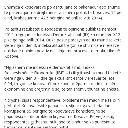
Shumica e kosovarëve po ashtu janë të pakënaqur apo shumë
të pakënaqur me drejtimin e tanishëm politik të Kosovës, 72 për
qind, krahasuar me 42.5 për qind në prill të vitit 2014).
Po ashtu rezultatet e sondazhit të opinionit publik të nëntorit
2014 tregojnë se Indeksi i Demokratizimit (ID) ka rënë për 0.12
pikë që nga prilli 2014. Duke pasur parasysh që ID mund të ketë
vlerë nga 0 deri 3, indeksi aktual tregon se shumica e njerëzve
nuk kanë opinion pozitiv në lidhje me proceset demokratike në
Kosovë.
“Ngjashëm me indeksin e demokratizimit, Indeksi i
Besueshmërisë Ekonomike (IBE) – i cili gjithashtu mund të ketë
vlerë nga 0 deri 3 – dhe që aktualisht është vlerësuar të jetë
0.94, tregon se kosovarët nuk kanë pikëpamje optimiste për
ekonominë dhe drejtimin e saj të tanishëm”, thuhet në anketë.
Ndryshe, sipas respondentëve, problemi më i madh me të cilin
përballet Kosova është papunësia, vijuar nga varfëria dhe
korrupsioni. 55 për qind të kosovarëve konsiderojnë se
papunësia është problemi kryesor në Kosovë. Përveç kësaj,
respondentët gjithashtu nuk janë të bindur se ka punësim të
bazuar në merita në sektorin publik.