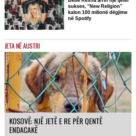
Bebe Rexha arrin një tjetër
sukses, “New Religion”
kalon 100 milionë dëgjime
në Spotify
JETA NË AUSTRI
KOSOVË: NJË JETË E RE PËR QENTË
ENDACAKË