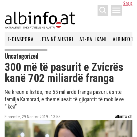
Shqip
menu
E-DIASPORA
JETA NË AUSTRI
AT-BALLKANI
ALBINFO.TV
Uncategorized
300 më të pasurit e Zvicrës
kanë 702 miliardë franga
Në kreun e listës, me 55 miliardë franga pasuri, është
familja Kamprad, e themeluesit të gjigantit të mobileve
“Ikea”
albinfo.ch
E premte, 29 Nëntor 2019 - 13:55