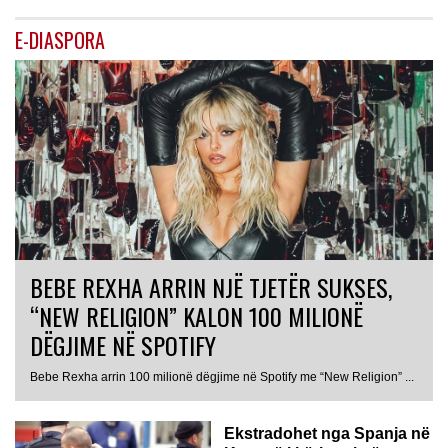
E-DIASPORA
BEBE REXHA ARRIN NJË TJETËR SUKSES,
“NEW RELIGION” KALON 100 MILIONË
DËGJIME NË SPOTIFY
Bebe Rexha arrin 100 milionë dëgjime në Spotify me “New Religion” ...
Ekstradohet nga Spanja në