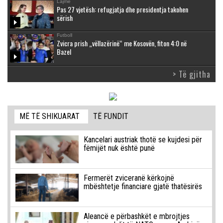
Lajme
Pas 27 vjetësh: refugjatja dhe presidentja takohen
sërish
Futboll
Zvicra prish „vëllazërinë“ me Kosovën, fiton 4:0 në
Bazel
> Të gjitha
MË TË SHIKUARAT
TË FUNDIT
Kancelari austriak thotë se kujdesi për
fëmijët nuk është punë
Fermerët zviceranë kërkojnë
mbështetje financiare gjatë thatësirës
Aleancë e përbashkët e mbrojtjes