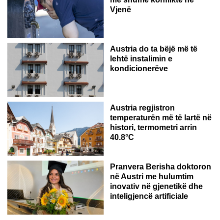
Vjenë
Austria do ta bëjë më të
lehtë instalimin e
kondicionerëve
Austria regjistron
temperaturën më të lartë në
histori, termometri arrin
40.8°C
AUSTRI
Pranvera Berisha doktoron
në Austri me hulumtim
inovativ në gjenetikë dhe
inteligjencë artificiale