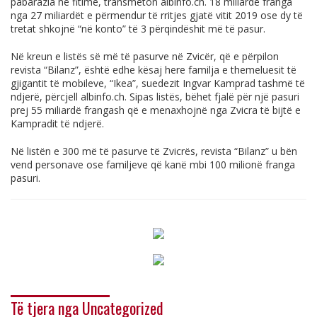
pabarazia në fitime, transmeton
albinfo.ch
. 18 miliardë franga
nga 27 miliardët e përmendur të rritjes gjatë vitit 2019 ose dy të
tretat shkojnë “në konto” të 3 përqindëshit më të pasur.
Në kreun e listës së më të pasurve në Zvicër, që e përpilon
revista “Bilanz”, është edhe kësaj here familja e themeluesit të
gjigantit të mobileve, “Ikea”, suedezit Ingvar Kamprad tashmë të
ndjerë, përcjell
albinfo.ch
. Sipas listës, bëhet fjalë për një pasuri
prej 55 miliardë frangash që e menaxhojnë nga Zvicra të bijtë e
Kampradit të ndjerë.
Në listën e 300 më të pasurve të Zvicrës, revista “Bilanz” u bën
vend personave ose familjeve që kanë mbi 100 milionë franga
pasuri.
Të tjera nga Uncategorized