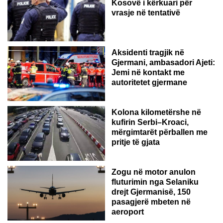
Kosovë i kërkuari për
vrasje në tentativë
GJERMANI
Aksidenti tragjik në
Gjermani, ambasadori Ajeti:
Jemi në kontakt me
autoritetet gjermane
Kolona kilometërshe në
kufirin Serbi–Kroaci,
mërgimtarët përballen me
pritje të gjata
Zogu në motor anulon
fluturimin nga Selaniku
drejt Gjermanisë, 150
pasagjerë mbeten në
aeroport