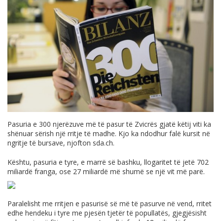
Pasuria e 300 njerëzuve më të pasur të Zvicrës gjatë këtij viti ka
shënuar sërish një rritje të madhe. Kjo ka ndodhur falë kursit në
ngritje të bursave, njofton
sda.ch
.
Kështu, pasuria e tyre, e marrë së bashku, llogaritet të jetë 702
miliardë franga, ose 27 miliardë më shumë se një vit më parë.
Paralelisht me rritjen e pasurisë së më të pasurve në vend, rritet
edhe hendeku i tyre me pjesën tjetër të popullatës, gjegjësisht