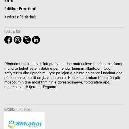
Karta
Politika e Privatësisë
Kushtet e Përdorimit
FOLLOW US:
Përdorimi i shkrimeve, fotografive si dhe materialeve të kësaj platforme
mund të bëhet vetëm duke e përmendur burimin albinfo.ch. Cdo
shfrytëzim dhe riprodhim i tyre pa lejen e albinfo.ch është i ndaluar dhe
përbën shkelje e të drejtave autoriale. Redaksia e mban të drejtën për
mosbotimin dhe moskthminin e dorëshkrimeve, fotografive apo
materialeve të tjera të dërguara.
BASHKËPUNËTORËT