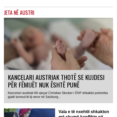
JETA NË AUSTRI
KANCELARI AUSTRIAK THOTË SE KUJDESI
PËR FËMIJËT NUK ËSHTË PUNË
Kancelari austriak 66-vjeçar Christian Stocker i ÖVP shkaktoi polemika
gjatë turneut të tij veror në Salzburg...
Vala e të nxehtit shkakton
më shumë konflikte në