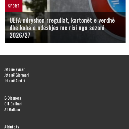
SPORT
UEFA ndryshon rregullat, kartonët e verdhë
dhe koha e ndeshjes me risi nga sezoni
2026/27
Jeta në Zvicër
Jeta në Gjermani
Jeta në Austri
E-Diaspora
CH-Ballkani
AT Balkani
Albinfo.tv