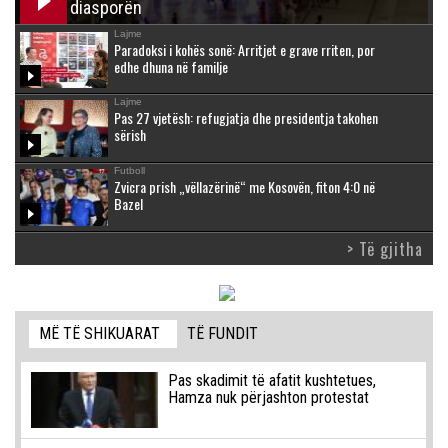
diasporën
Lajme
Paradoksi i kohës sonë: Arritjet e grave rriten, por
edhe dhuna në familje
Lajme
Pas 27 vjetësh: refugjatja dhe presidentja takohen
sërish
Futboll
Zvicra prish „vëllazërinë“ me Kosovën, fiton 4:0 në
Bazel
> Të gjitha
MË TË SHIKUARAT
TË FUNDIT
Pas skadimit të afatit kushtetues,
Hamza nuk përjashton protestat