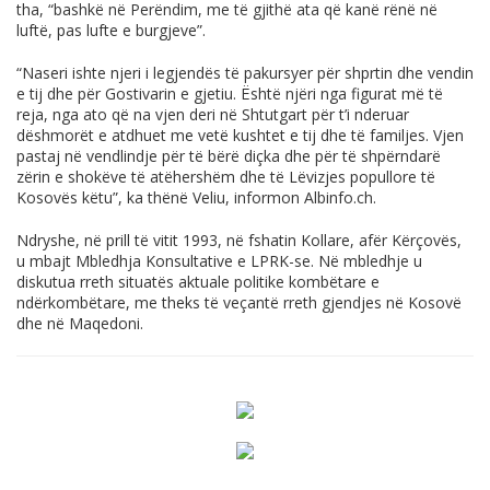
tha, “bashkë në Perëndim, me të gjithë ata që kanë rënë në
luftë, pas lufte e burgjeve”.
“Naseri ishte njeri i legjendës të pakursyer për shprtin dhe vendin
e tij dhe për Gostivarin e gjetiu. Është njëri nga figurat më të
reja, nga ato që na vjen deri në Shtutgart për t’i nderuar
dëshmorët e atdhuet me vetë kushtet e tij dhe të familjes. Vjen
pastaj në vendlindje për të bërë diçka dhe për të shpërndarë
zërin e shokëve të atëhershëm dhe të Lëvizjes popullore të
Kosovës këtu”, ka thënë Veliu, informon
Albinfo.ch
.
Ndryshe, në prill të vitit 1993, në fshatin Kollare, afër Kërçovës,
u mbajt Mbledhja Konsultative e LPRK-se. Në mbledhje u
diskutua rreth situatës aktuale politike kombëtare e
ndërkombëtare, me theks të veçantë rreth gjendjes në Kosovë
dhe në Maqedoni.