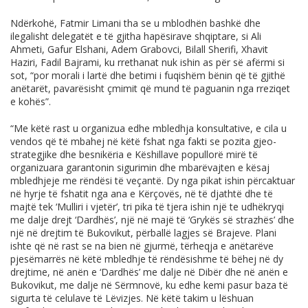
Ndërkohë, Fatmir Limani tha se u mblodhën bashkë dhe
ilegalisht delegatët e të gjitha hapësirave shqiptare, si Ali
Ahmeti, Gafur Elshani, Adem Grabovci, Bilall Sherifi, Xhavit
Haziri, Fadil Bajrami, ku rrethanat nuk ishin as për së afërmi si
sot, “por morali i lartë dhe betimi i fuqishëm bënin që të gjithë
anëtarët, pavarësisht çmimit që mund të paguanin nga rreziqet
e kohës”.
“Me këtë rast u organizua edhe mbledhja konsultative, e cila u
vendos që të mbahej në këtë fshat nga fakti se pozita gjeo-
strategjike dhe besnikëria e Këshillave popullorë mirë të
organizuara garantonin sigurimin dhe mbarëvajten e kësaj
mbledhjeje me rëndësi të veçantë. Dy nga pikat ishin përcaktuar
në hyrje të fshatit nga ana e Kërçovës, në të djathtë dhe të
majtë tek ‘Mulliri i vjetër’, tri pika të tjera ishin një te udhëkryqi
me dalje drejt ‘Dardhës’, një në majë të ‘Grykës së strazhës’ dhe
një në drejtim të Bukovikut, përballë lagjes së Brajeve. Plani
ishte që në rast se na bien në gjurmë, tërheqja e anëtarëve
pjesëmarrës në këtë mbledhje të rëndësishme të bëhej në dy
drejtime, në anën e ‘Dardhës’ me dalje në Dibër dhe në anën e
Bukovikut, me dalje në Sërmnovë, ku edhe kemi pasur baza të
sigurta të celulave të Lëvizjes. Në këtë takim u lëshuan