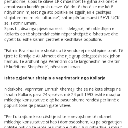
përfundime, sipas të cilave LPK mbështet të gjitha aksionet e
armatosura kundër pushtuesve. Që do të thotë se me këtë
ndryshonin mjetet nga ato politike në zgjidhjen e çështjes
shqiptare me mjete luftarake”, shton përfaqësuesi i SHVL-UÇK-
së, Fatmir Limani.
Sipas tij, disa nga pjesëmarrësit – delegatë, në mbledhjen e
Kollarës do të shpërndaheshin nëpër shtëpitë e fshatrave dhe
qytetit ku edhe kishim çerdhet e Këshillave popullorë.
“Fatmir Brajshori me shokë do të vendosej në shtëpinë tonë. Të
tjerë te familja e Ali Ahmetit dhe një grup delegatësh tek jehon
flamuri. Të ardhurit nga Perëndimi do të largoheshin në drejtim
të kufirit me Shqipërinë”, nënvizon Limani.
Ishte zgjedhur shtëpia e veprimtarit nga Kollarja
Ndërkohë, veprimtari Emrush Xhemajli tha se në këtë shtëpi në
fshatin Kollare, para 24 vjetëve, më 24 prill 1993 është mbajtur
mbledhja konsultative e që ka pasur shumë rëndësi për lirinë e
popullit tonë që pasuan gjatë viteve.
”Për t’u trajtuar këto çështje ishte e nevojshme të mbahet
mbledhje konsultative si hap i domosdoshëm, ku pa përgatitjen
politike nuk do të jepte rezultatin e duhur. Kjo mbledhje u mbajt