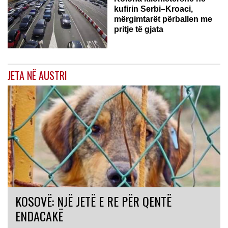
kufirin Serbi–Kroaci,
mërgimtarët përballen me
pritje të gjata
JETA NË AUSTRI
KOSOVË: NJË JETË E RE PËR QENTË
ENDACAKË