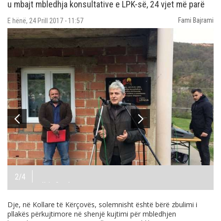
u mbajt mbledhja konsultative e LPK-së, 24 vjet më parë
Fami Bajrami
E hënë, 24 Prill 2017 - 11:57
2
/4
albinfo.ch
Dje, në Kollare të Kërçovës, solemnisht është bërë zbulimi i
pllakës përkujtimore në shenjë kujtimi për mbledhjen