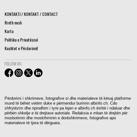
KONTAKTI / KONTAKT / CONTACT
Rreth nesh
Karta
Politika e Privatësisë
Kushtet e Përdorimit
FOLLOW US:
Përdorimi i shkrimeve, fotografive si dhe materialeve të kësaj platforme
mund të bëhet vetëm duke e përmendur burimin albinfo.ch. Cdo
shfrytëzim dhe riprodhim i tyre pa lejen e albinfo.ch është i ndaluar dhe
përbën shkelje e të drejtave autoriale. Redaksia e mban të drejtën për
mosbotimin dhe moskthminin e dorëshkrimeve, fotografive apo
materialeve të tjera të dërguara.