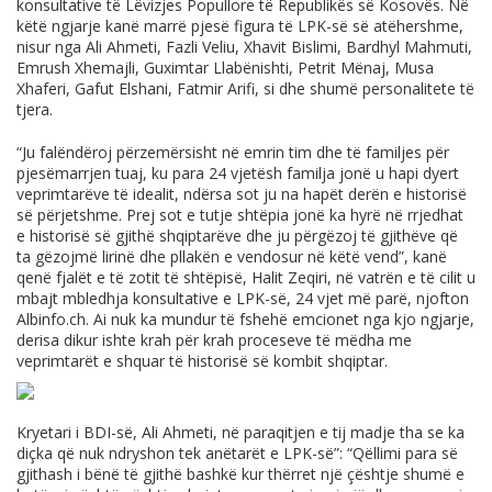
konsultative të Lëvizjes Popullore të Republikës së Kosovës. Në
këtë ngjarje kanë marrë pjesë figura të LPK-së së atëhershme,
nisur nga Ali Ahmeti, Fazli Veliu, Xhavit Bislimi, Bardhyl Mahmuti,
Emrush Xhemajli, Guximtar Llabënishti, Petrit Mënaj, Musa
Xhaferi, Gafut Elshani, Fatmir Arifi, si dhe shumë personalitete të
tjera.
“Ju falëndëroj përzemërsisht në emrin tim dhe të familjes për
pjesëmarrjen tuaj, ku para 24 vjetësh familja jonë u hapi dyert
veprimtarëve të idealit, ndërsa sot ju na hapët derën e historisë
së përjetshme. Prej sot e tutje shtëpia jonë ka hyrë në rrjedhat
e historisë së gjithë shqiptarëve dhe ju përgëzoj të gjithëve që
ta gëzojmë lirinë dhe pllakën e vendosur në këtë vend”, kanë
qenë fjalët e të zotit të shtëpisë, Halit Zeqiri, në vatrën e të cilit u
mbajt mbledhja konsultative e LPK-së, 24 vjet më parë, njofton
Albinfo.ch
. Ai nuk ka mundur të fshehë emcionet nga kjo ngjarje,
derisa dikur ishte krah për krah proceseve të mëdha me
veprimtarët e shquar të historisë së kombit shqiptar.
Kryetari i BDI-së, Ali Ahmeti, në paraqitjen e tij madje tha se ka
diçka që nuk ndryshon tek anëtarët e LPK-së”: “Qëllimi para së
gjithash i bënë të gjithë bashkë kur thërret një çështje shumë e