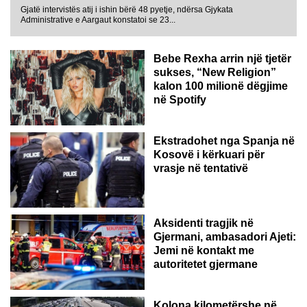
Gjatë intervistës atij i ishin bërë 48 pyetje, ndërsa Gjykata
Administrative e Aargaut konstatoi se 23...
Bebe Rexha arrin një tjetër
sukses, “New Religion”
kalon 100 milionë dëgjime
në Spotify
Ekstradohet nga Spanja në
Kosovë i kërkuari për
vrasje në tentativë
GJERMANI
Aksidenti tragjik në
Gjermani, ambasadori Ajeti:
Jemi në kontakt me
autoritetet gjermane
Kolona kilometërshe në