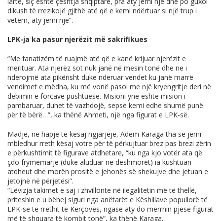
lartë, siç është çështja shqiptare, pra aty jemi një dhe po guxoi
dikush të rrezikojë gjithë atë që e kemi ndërtuar si një trup i
vetëm, aty jemi një”.
LPK-ja ka pasur njerëzit më sakrifikues
“Me fanatizëm të ruajmë atë që e kanë krijuar njerëzit e
merituar. Ata njerëz sot nuk janë në mesin tonë dhe ne i
nderojmë ata pikërisht duke nderuar vendet ku janë marrë
vendimet e mëdha, ku më vonë pasoi me një kryengritje deri në
dëbimin e forcave pushtuese. Misioni ynë është mision i
pambaruar, duhet të vazhdojë, sepse kemi edhe shumë punë
për të bërë…”, ka thënë Ahmeti, një nga figurat e LPK-së.
Madje, në hapje të kësaj ngjarjeje, Adem Karaga tha se jemi
mbledhur rreth kësaj votre për të përkujtuar brez pas brezi zërin
e përkushtimit të figurave atdhetare, “ku nga kjo votër ata që
çdo frymëmarje (duke aluduar në dëshmorët) ia kushtuan
atdheut dhe morën prositë e jehonës së shekujve dhe jetuan e
jetojnë në përjetësi”.
“Lëvizja takimet e saj i zhvillonte në ilegalitetin më të thellë,
priteshin e u bëhej siguri nga anëtarët e Këshillave popullorë të
LPK-së të rrethit të Kërçovës, ngase aty do merrnin pjesë figurat
më të shquara të kombit tonë”, ka thënë Karaga.