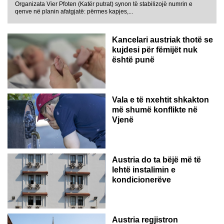
Organizata Vier Pfoten (Katër putrat) synon të stabilizojë numrin e
qenve në planin afatgjatë: përmes kapjes,...
Kancelari austriak thotë se
kujdesi për fëmijët nuk
është punë
Vala e të nxehtit shkakton
më shumë konflikte në
Vjenë
Austria do ta bëjë më të
lehtë instalimin e
kondicionerëve
Austria regjistron