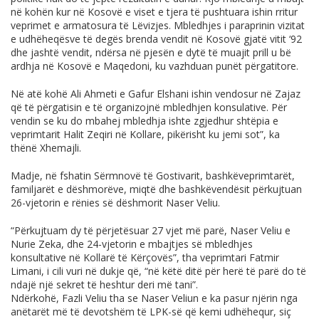
në kohën kur në Kosovë e viset e tjera të pushtuara ishin rritur
veprimet e armatosura të Lëvizjes. Mbledhjes i paraprinin vizitat
e udhëheqësve të degës brenda vendit në Kosovë gjatë vitit ‘92
dhe jashtë vendit, ndërsa në pjesën e dytë të muajit prill u bë
ardhja në Kosovë e Maqedoni, ku vazhduan punët përgatitore.
Në atë kohë Ali Ahmeti e Gafur Elshani ishin vendosur në Zajaz
që të përgatisin e të organizojnë mbledhjen konsulative. Për
vendin se ku do mbahej mbledhja ishte zgjedhur shtëpia e
veprimtarit Halit Zeqiri në Kollare, pikërisht ku jemi sot”, ka
thënë Xhemajli.
Madje, në fshatin Sërmnovë të Gostivarit, bashkëveprimtarët,
familjarët e dëshmorëve, miqtë dhe bashkëvendësit përkujtuan
26-vjetorin e rënies së dëshmorit Naser Veliu.
“Përkujtuam dy të përjetësuar 27 vjet më parë, Naser Veliu e
Nurie Zeka, dhe 24-vjetorin e mbajtjes së mbledhjes
konsultative në Kollarë të Kërçovës”, tha veprimtari Fatmir
Limani, i cili vuri në dukje që, “në këtë ditë për herë të parë do të
ndajë një sekret të heshtur deri më tani”.
Ndërkohë, Fazli Veliu tha se Naser Veliun e ka pasur njërin nga
anëtarët më të devotshëm të LPK-së që kemi udhëhequr, siç