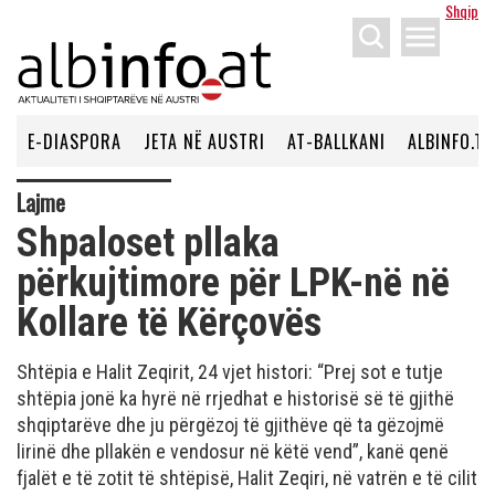
Shqip
menu
E-DIASPORA
JETA NË AUSTRI
AT-BALLKANI
ALBINFO.TV
Lajme
Shpaloset pllaka
përkujtimore për LPK-në në
Kollare të Kërçovës
Shtëpia e Halit Zeqirit, 24 vjet histori: “Prej sot e tutje
shtëpia jonë ka hyrë në rrjedhat e historisë së të gjithë
shqiptarëve dhe ju përgëzoj të gjithëve që ta gëzojmë
lirinë dhe pllakën e vendosur në këtë vend”, kanë qenë
fjalët e të zotit të shtëpisë, Halit Zeqiri, në vatrën e të cilit