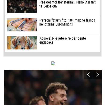
Pse dështoi transferimi i Fisnik Asllanit
te Leipzigu?
Personi fatlum fitoi 104 milionë franga
në lotarinë EuroMillions
Kosovë: Një jetë e re për qentë
endacakë