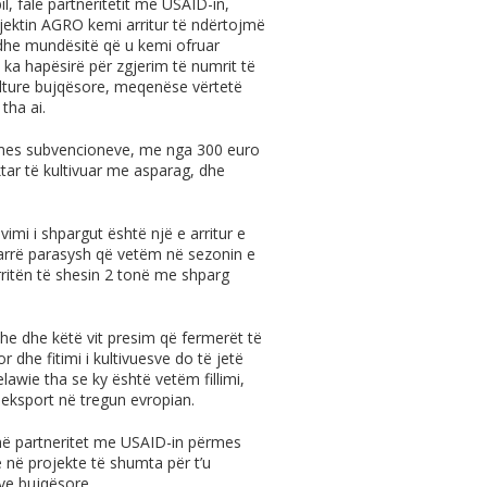
l, falë partneritetit me USAID-in,
ojektin AGRO kemi arritur të ndërtojmë
edhe mundësitë që u kemi ofruar
 ka hapësirë për zgjerim të numrit të
ulture bujqësore, meqenëse vërtetë
tha ai.
rmes subvencioneve, me nga 300 euro
ktar të kultivuar me asparag, dhe
mi i shpargut është një e arritur e
arrë parasysh që vetëm në sezonin e
arritën të shesin 2 tonë me shparg
dhe dhe këtë vit presim që fermerët të
he fitimi i kultivuesve do të jetë
lawie tha se ky është vetëm fillimi,
 eksport në tregun evropian.
al në partneritet me USAID-in përmes
në projekte të shumta për t’u
ve bujqësore.