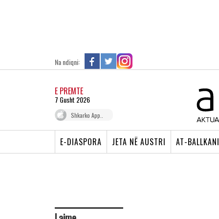
Na ndiqni:
E PREMTE
7 Gusht 2026
Shkarko App..
E-DIASPORA
JETA NË AUSTRI
AT-BALLKAN
Lajme