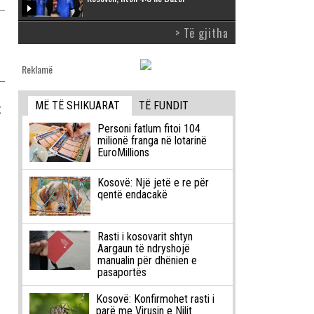
> Të gjitha
Reklamë
MË TË SHIKUARAT
TË FUNDIT
t
Personi fatlum fitoi 104
milionë franga në lotarinë
EuroMillions
Kosovë: Një jetë e re për
qentë endacakë
Rasti i kosovarit shtyn
Aargaun të ndryshojë
manualin për dhënien e
pasaportës
Kosovë: Konfirmohet rasti i
parë me Virusin e Nilit