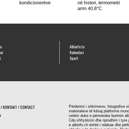
kondicionerëve
në histori, termometri
arrin 40.8°C
a
Albinfo.tv
ni
Kalendari
i
Sport
 / KONTAKT / CONTACT
Përdorimi i shkrimeve, fotografive s
materialeve të kësaj platforme mund
h
vetëm duke e përmendur burimin alb
Cdo shfrytëzim dhe riprodhim i tyre 
e albinfo.ch është i ndaluar dhe për