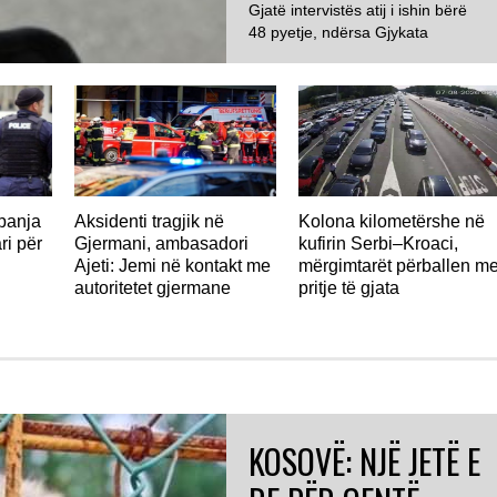
Gjatë intervistës atij i ishin bërë
48 pyetje, ndërsa Gjykata
GJERMANI
Administrative e Aargaut
konstatoi se 23...
panja
Aksidenti tragjik në
Kolona kilometërshe në
ri për
Gjermani, ambasadori
kufirin Serbi–Kroaci,
Ajeti: Jemi në kontakt me
mërgimtarët përballen m
autoritetet gjermane
pritje të gjata
KOSOVË: NJË JETË E