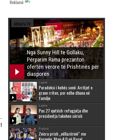
Reklamë
Albinfo.TV
Nga Sunny Hill te Gollaku,
Përparim Rama prezanton
ofertën verore të Prishtinës për
diasporën
Lajme
Paradoksi i kohës sonë: Arritjet e
grave rriten, por edhe dhuna në
familje
Lajme
Pas 27 vjetësh: refugjatja dhe
presidentja takohen sërish
it
Futboll
Zvicra prish „vëllazërinë“ me
Kosovën, fiton 4:0 në Bazel