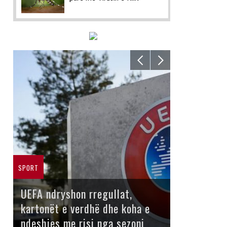
SPORT
UEFA ndryshon rregullat,
kartonët e verdhë dhe koha e
ndeshjes me risi nga sezoni