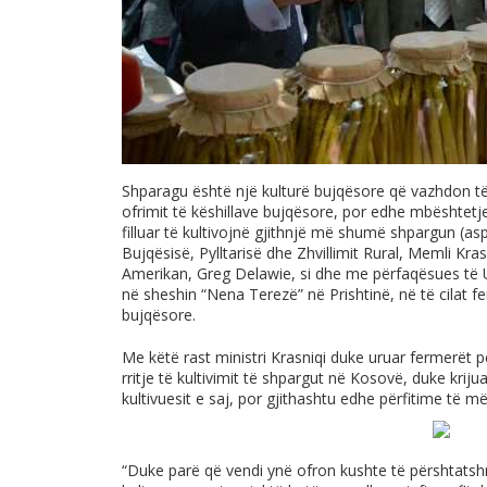
Shparagu është një kulturë bujqësore që vazhdon t
ofrimit të këshillave bujqësore, por edhe mbështetj
filluar të kultivojnë gjithnjë më shumë shpargun (asp
Bujqësisë, Pylltarisë dhe Zhvillimit Rural, Memli Kra
Amerikan, Greg Delawie, si dhe me përfaqësues të 
në sheshin “Nena Terezë” në Prishtinë, në të cilat 
bujqësore.
Me këtë rast ministri Krasniqi duke uruar fermerët p
rritje të kultivimit të shpargut në Kosovë, duke kriju
kultivuesit e saj, por gjithashtu edhe përfitime të m
“Duke parë që vendi ynë ofron kushte të përshtatshm