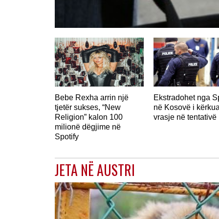
Bebe Rexha arrin një
Ekstradohet nga S
tjetër sukses, “New
në Kosovë i kërkua
Religion” kalon 100
vrasje në tentativë
milionë dëgjime në
Spotify
JETA NË AUSTRI