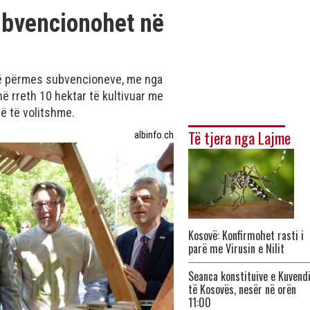
ubvencionohet në
së përmes subvencioneve, me nga
në rreth 10 hektar të kultivuar me
të të volitshme.
Të tjera nga Lajme
albinfo.ch
Kosovë: Konfirmohet rasti i
parë me Virusin e Nilit
Seanca konstituive e Kuvend
të Kosovës, nesër në orën
11:00