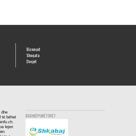
Bizneset
Shoqata
Dosjet
i dhe
BASHKËPUNËTORËT
 të bëhet
info.ch.
pa lejen
bën