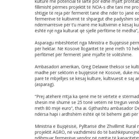
kulture me potencial të lartë por edhe mjaft profitabi
fillimisht përmes projektit të NOA-s dhe tani me pr
shtigje të reja për fermerët tanë dhe ndër to janë 
fermerëve të kultivimit të shpargut dhe padyshim se
ndërmarrësve për t’u marrë me kultivimin e kësaj k
është një nga kulturat që sjellë përfitime të mëdha”, 
Asparagu mbështetet nga Ministra e Bujqësisë pë
për hektar. Në Kosovë llogaritet të jenë rreth 10 he
përfitimet për fermerët janë mjaftë të volitshme.
Ambasadori amerikan, Greg Delawie theksoi se kultivi
madhe për sektorin e bujqësisë në Kosovë, duke m
parë të mbjelljes së kësaj kulture, kultivuesit e saj 
(asparag).
“Prej atëherë rritja ka qenë me të vërtetë e stërma
shesin më shumë se 25 tonë vetëm në tregun vendor d
rreth 80 mijë euro”, tha ai. Gjithashtu ambasador De
ndërsa hapi i ardhshëm është që të bëhemi gati për
Ministria e Bujqësisë, Pylltarisë dhe Zhvillimit Rur
projektit AGRO, në vazhdimësi do të bashkëpunojnë 
ndihmuar fermerëve vendor në ngritje të kapacitete