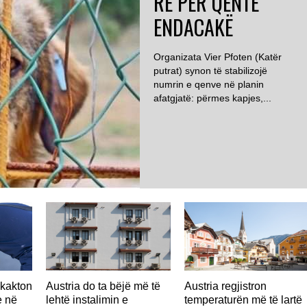
RE PËR QENTË
ENDACAKË
Organizata Vier Pfoten (Katër
putrat) synon të stabilizojë
numrin e qenve në planin
afatgjatë: përmes kapjes,...
hkakton
Austria do ta bëjë më të
Austria regjistron
e në
lehtë instalimin e
temperaturën më të lartë