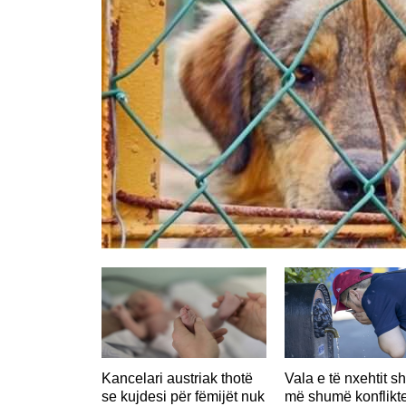
Kancelari austriak thotë
Vala e të nxehtit s
se kujdesi për fëmijët nuk
më shumë konflikt