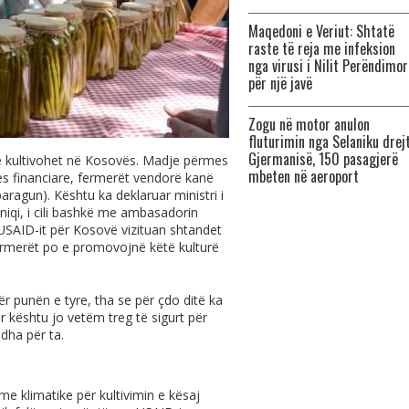
Maqedoni e Veriut: Shtatë
raste të reja me infeksion
nga virusi i Nilit Perëndimor
për një javë
Zogu në motor anulon
fluturimin nga Selaniku drej
Gjermanisë, 150 pasagjerë
ë kultivohet në Kosovës. Madje përmes
mbeten në aeroport
es financiare, fermerët vendorë kanë
aragun). Kështu ka deklaruar ministri i
sniqi, i cili bashkë me ambasadorin
USAID-it për Kosovë vizituan shtandet
fermerët po e promovojnë këtë kulturë
ër punën e tyre, tha se për çdo ditë ka
ar kështu jo vetëm treg të sigurt për
ëdha për ta.
e klimatike për kultivimin e kësaj