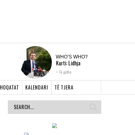
WHO’S WHO?
Kurti: Lidhja
Shqiptare e Prizrenit,
Të gjitha
nyja që bashkoi �...
HOQATAT
KALENDARI
TË TJERA