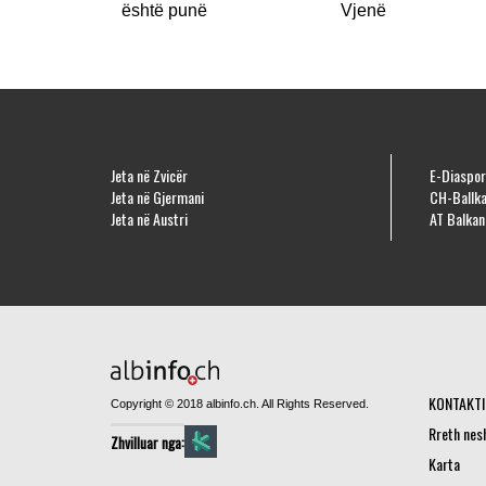
është punë
Vjenë
Jeta në Zvicër
E-Diaspor
Jeta në Gjermani
CH-Ballka
Jeta në Austri
AT Balkan
KONTAKTI
Copyright © 2018 albinfo.ch. All Rights Reserved.
Rreth nes
Zhvilluar nga:
Karta