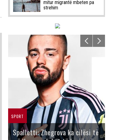
mitur migrantë mbeten pa
strehim
SPORT
Spalletti: Zhegrova ka cilësi të