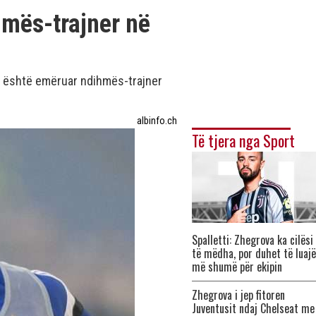
hmës-trajner në
l është emëruar ndihmës-trajner
albinfo.ch
Të tjera nga Sport
Spalletti: Zhegrova ka cilësi
të mëdha, por duhet të luajë
më shumë për ekipin
Zhegrova i jep fitoren
Juventusit ndaj Chelseat me