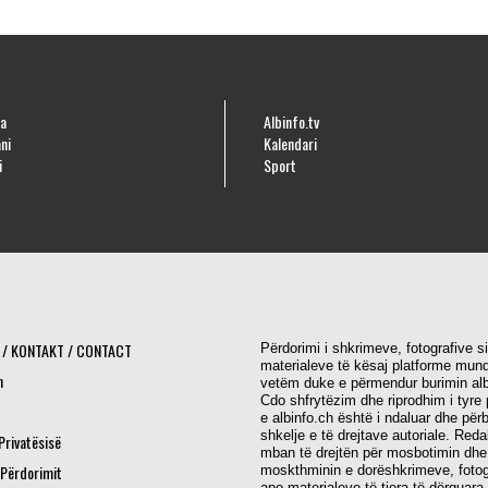
a
Albinfo.tv
ni
Kalendari
i
Sport
 / KONTAKT / CONTACT
Përdorimi i shkrimeve, fotografive s
materialeve të kësaj platforme mund
h
vetëm duke e përmendur burimin alb
Cdo shfrytëzim dhe riprodhim i tyre 
e albinfo.ch është i ndaluar dhe për
shkelje e të drejtave autoriale. Red
 Privatësisë
mban të drejtën për mosbotimin dhe
 Përdorimit
moskthminin e dorëshkrimeve, fotog
apo materialeve të tjera të dërguara.