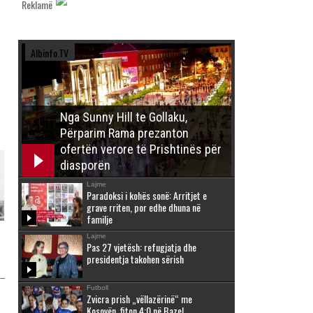
Reklamë
Albinfo.TV
Nga Sunny Hill te Gollaku,
Përparim Rama prezanton
ofertën verore të Prishtinës për
diasporën
Lajme
Paradoksi i kohës sonë: Arritjet e
grave rriten, por edhe dhuna në
familje
Lajme
Pas 27 vjetësh: refugjatja dhe
presidentja takohen sërish
Futboll
Zvicra prish „vëllazërinë“ me
Kosovën, fiton 4:0 në Bazel