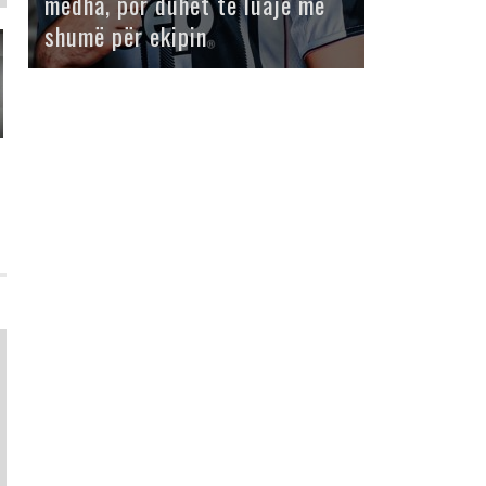
mëdha, por duhet të luajë më
shumë për ekipin