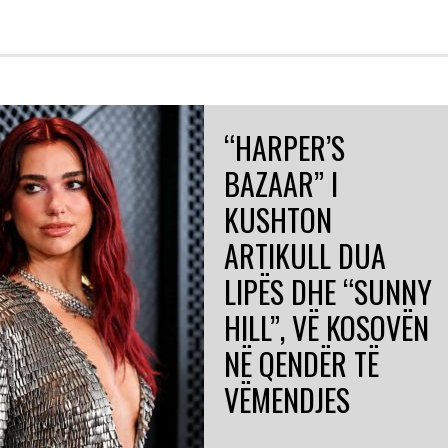
“HARPER’S
BAZAAR” I
KUSHTON
ARTIKULL DUA
LIPËS DHE “SUNNY
HILL”, VË KOSOVËN
NË QENDËR TË
VËMENDJES
ROMË
Revista prestigjioze amerikane e