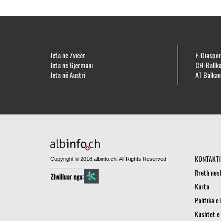
Jeta në Zvicër
E-Diaspor
Jeta në Gjermani
CH-Ballka
Jeta në Austri
AT Balkan
KONTAKTI
Copyright © 2018 albinfo.ch. All Rights Reserved.
Rreth nes
Zhvilluar nga:
Karta
Politika e
Kushtet e