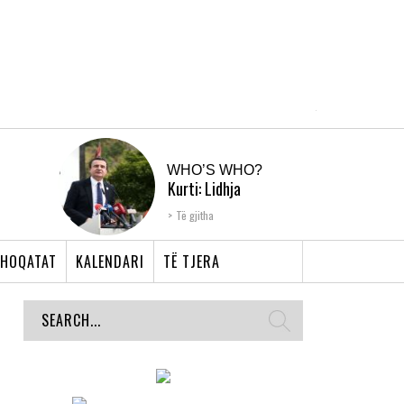
WHO’S WHO?
Kurti: Lidhja
Shqiptare e Prizrenit,
Të gjitha
nyja që bashkoi �...
HOQATAT
KALENDARI
TË TJERA