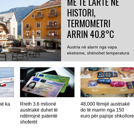
MË TË LARTË NË
HISTORI,
TERMOMETRI
ARRIN 40.8°C
Austria në alarm nga vapa
ekstreme, shënohet temperatura
më e lartë ndonjëherë...
në ka
Rreth 3.6 milionë
48,000 fëmijë austriakë
austriakë duhet të
do të marrin nga 150
ndërrojnë patentë
euro për pajisje shkollor
shoferët