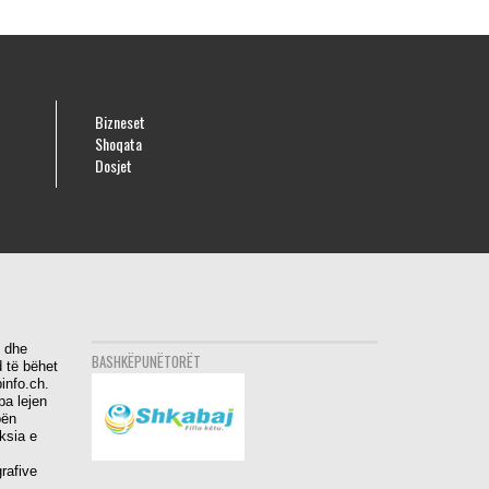
Bizneset
Shoqata
Dosjet
i dhe
BASHKËPUNËTORËT
 të bëhet
info.ch.
pa lejen
bën
aksia e
rafive