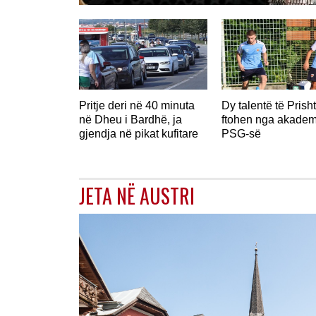
Pritje deri në 40 minuta
Dy talentë të Prish
në Dheu i Bardhë, ja
ftohen nga akadem
gjendja në pikat kufitare
PSG-së
JETA NË AUSTRI