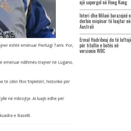
një supergol në Hong Kong
Interi dhe Milani barazojnë n
derbin miqësor të luajtur në
Australi
Ermal Hadribeaj do të luftoj
për titullin e botës në
ner është emëruar Pierluigi Tami. Por,
versionin WBC
htë emëruar ndihmës-trajner në Lugano.
 të cilën fitoi ‘tripletën’, historike për
llë në mbrojtje. Ai luajti edhe për
kuadra e Baselit.