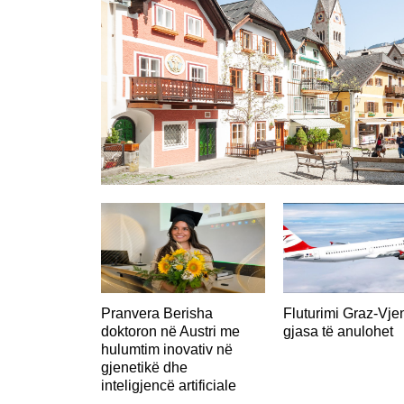
AUSTRI
Pranvera Berisha
Fluturimi Graz-Vje
doktoron në Austri me
gjasa të anulohet
hulumtim inovativ në
gjenetikë dhe
inteligjencë artificiale