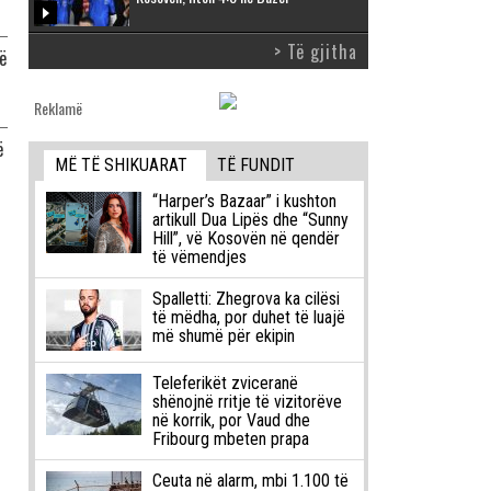
> Të gjitha
ë
Reklamë
ë
MË TË SHIKUARAT
TË FUNDIT
“Harper’s Bazaar” i kushton
artikull Dua Lipës dhe “Sunny
Hill”, vë Kosovën në qendër
të vëmendjes
Spalletti: Zhegrova ka cilësi
të mëdha, por duhet të luajë
më shumë për ekipin
Teleferikët zviceranë
shënojnë rritje të vizitorëve
në korrik, por Vaud dhe
Fribourg mbeten prapa
Ceuta në alarm, mbi 1.100 të