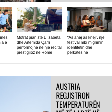
cilëson këngëtaren shqiptare
“mbretëresha e Sunny Hill
Festival” dhe vlerëson ndikimin
e...
tinës
Motrat pianiste Elizabeta
“As anej as knej”, një
ia e
dhe Artemida Qarri
festival mbi migrimin,
performojnë në një recital
identitetin dhe
prestigjioz në Romë
përkatësinë
AUSTRIA
REGJISTRON
TEMPERATURËN