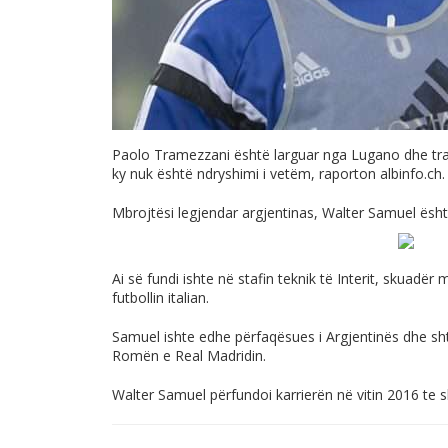
Paolo Tramezzani është larguar nga Lugano dhe traj
ky nuk është ndryshimi i vetëm, raporton
albinfo.ch
.
Mbrojtësi legjendar argjentinas, Walter Samuel ës
Ai së fundi ishte në stafin teknik të Interit, skuadër me
futbollin italian.
Samuel ishte edhe përfaqësues i Argjentinës dhe shty
Romën e Real Madridin.
Walter Samuel përfundoi karrierën në vitin 2016 te s