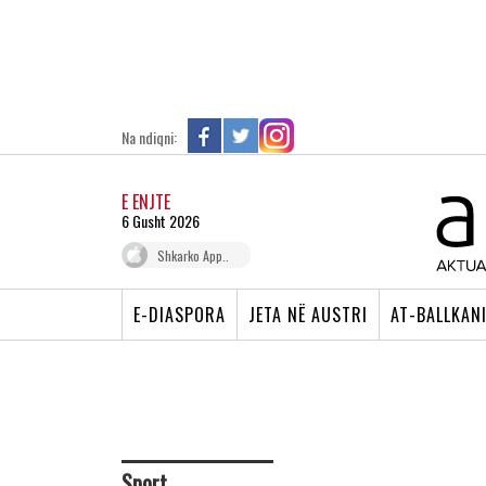
Na ndiqni:
E ENJTE
6 Gusht 2026
Shkarko App..
E-DIASPORA
JETA NË AUSTRI
AT-BALLKAN
Sport