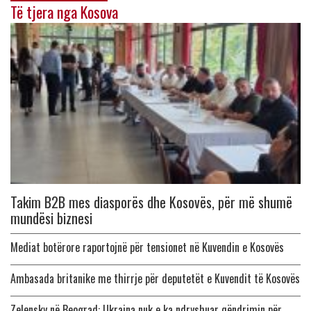
Të tjera nga Kosova
Takim B2B mes diasporës dhe Kosovës, për më shumë
mundësi biznesi
Mediat botërore raportojnë për tensionet në Kuvendin e Kosovës
Ambasada britanike me thirrje për deputetët e Kuvendit të Kosovës
Zelensky në Beograd: Ukraina nuk e ka ndryshuar qëndrimin për