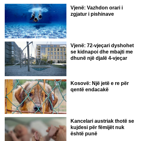
Vjenë: Vazhdon orari i
zgjatur i pishinave
Vjenë: 72-vjeçari dyshohet
se kidnapoi dhe mbajti me
dhunë një djalë 4-vjeçar
Kosovë: Një jetë e re për
qentë endacakë
Kancelari austriak thotë se
kujdesi për fëmijët nuk
është punë