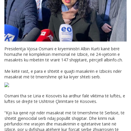
Presidentja Vjosa Osmani e kryeministri Albin Kurti kanë bërë
homazhe në kompleksin memorial në Izbicë, në 24-vjetorin e
masakrës ku mbetën të vrarë 147 shqiptarë, përcjell
albinfo.ch
.
Me këtë rast, e para e shtetit e quajti masakrën e Izbicës ndër
masakrat më të tmerrshme që ka kryer shteti serb.
Osmani tha se Liria e Kosovës ka ardhur falë viktima të luftës, e
luftës së drejtë të Ushtrisë Çlirimtare të Kosovës.
“Kjo ka qenë një ndër masakrat më të tmerrshme të Serbisë, të
shtetit gjenocidal serb ndaj popullit shqiptar. Dhe krimi nuk
përfundoi me vrasjen dhe masakrimin e qytetarëve tanë në
Izbicë, por u dyfishua atëherë kur forcat serbe zhvarrosën të