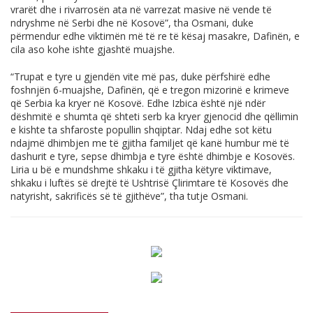
vrarët dhe i rivarrosën ata në varrezat masive në vende të
ndryshme në Serbi dhe në Kosovë”, tha Osmani, duke
përmendur edhe viktimën më të re të kësaj masakre, Dafinën, e
cila aso kohe ishte gjashtë muajshe.
“Trupat e tyre u gjendën vite më pas, duke përfshirë edhe
foshnjën 6-muajshe, Dafinën, që e tregon mizorinë e krimeve
që Serbia ka kryer në Kosovë. Edhe Izbica është një ndër
dëshmitë e shumta që shteti serb ka kryer gjenocid dhe qëllimin
e kishte ta shfaroste popullin shqiptar. Ndaj edhe sot këtu
ndajmë dhimbjen me të gjitha familjet që kanë humbur më të
dashurit e tyre, sepse dhimbja e tyre është dhimbje e Kosovës.
Liria u bë e mundshme shkaku i të gjitha këtyre viktimave,
shkaku i luftës së drejtë të Ushtrisë Çlirimtare të Kosovës dhe
natyrisht, sakrificës së të gjithëve”, tha tutje Osmani.