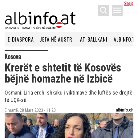
Shqip
menu
E-DIASPORA
JETA NË AUSTRI
AT-BALLKANI
ALBINFO.TV
Kosova
Krerët e shtetit të Kosovës
bëjnë homazhe në Izbicë
Osmani: Liria erdhi shkaku i viktimave dhe luftës së drejtë
të UÇK-së
albinfo.ch
E martë, 28 Mars 2023 - 11:20