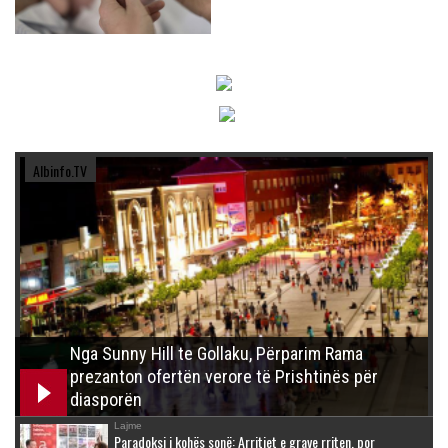
Albinfo.TV
Nga Sunny Hill te Gollaku, Përparim Rama
prezanton ofertën verore të Prishtinës për
diasporën
Lajme
Paradoksi i kohës sonë: Arritjet e grave rriten, por