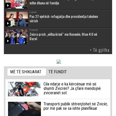
edhe dhuna në familje
Lajme
Pas 27 vjetësh: refugjatja dhe presidentja takohen
sërish
Futboll
Zvicra prish „vëllazërinë“ me Kosovën, fiton 4:0 në
Bazel
> Të gjitha
MË TË SHIKUARAT
TË FUNDIT
Cila ndarje e ka kërcënuar më së
shumti Zvicrën? Ja çfarë mendojnë
zviceranët sot
Transporti publik shtrenjtohet në Zvicër,
por më pak se sa ishte planifikuar