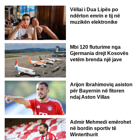
Vëllai i Dua Lipës po
ndërton emrin e tij në
muzikën elektronike
GJERMANI
Mbi 120 fluturime nga
Gjermania drejt Kosovës
vetëm brenda një jave
Arijon Ibrahimoviq asiston
për Bayernin në fitoren
ndaj Aston Villas
ZVICËR
Admir Mehmedi emërohet
në bordin sportiv të
Winterthurit