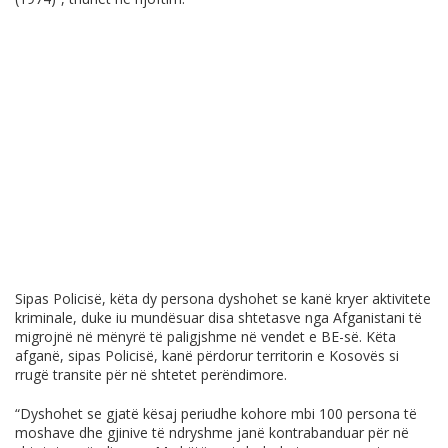
Sipas Policisë, këta dy persona dyshohet se kanë kryer aktivitete
kriminale, duke iu mundësuar disa shtetasve nga Afganistani të
migrojnë në mënyrë të paligjshme në vendet e BE-së. Këta
afganë, sipas Policisë, kanë përdorur territorin e Kosovës si
rrugë transite për në shtetet perëndimore.
“Dyshohet se gjatë kësaj periudhe kohore mbi 100 persona të
moshave dhe gjinive të ndryshme janë kontrabanduar për në