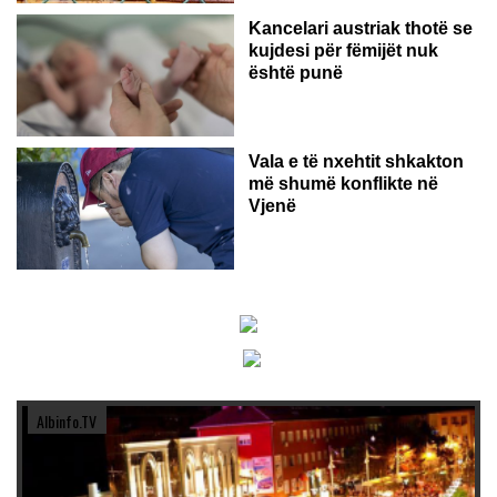
Kancelari austriak thotë se
kujdesi për fëmijët nuk
është punë
Vala e të nxehtit shkakton
më shumë konflikte në
Vjenë
Albinfo.TV