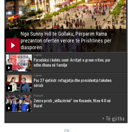
Nga Sunny Hill te Gollaku, Përparim Rama
prezanton ofertën verore të Prishtinës për
diasporën
Lajme
Paradoksi i kohës sonë: Arritjet e grave rriten, por
edhe dhuna në familje
Lajme
Pas 27 vjetësh: refugjatja dhe presidentja takohen
sërish
Futboll
Zvicra prish „vëllazërinë“ me Kosovën, fiton 4:0 në
Bazel
> Të gjitha