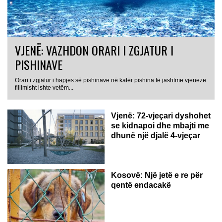
VJENË: VAZHDON ORARI I ZGJATUR I
PISHINAVE
Orari i zgjatur i hapjes së pishinave në katër pishina të jashtme vjeneze
fillimisht ishte vetëm...
Vjenë: 72-vjeçari dyshohet
se kidnapoi dhe mbajti me
dhunë një djalë 4-vjeçar
Kosovë: Një jetë e re për
qentë endacakë