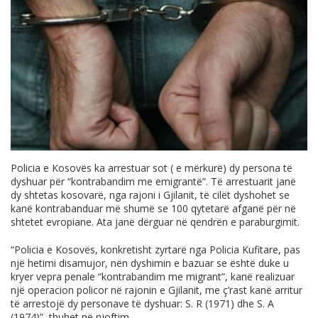
Policia e Kosovës ka arrestuar sot ( e mërkurë) dy persona të
dyshuar për “kontrabandim me emigrantë”. Të arrestuarit janë
dy shtetas kosovarë, nga rajoni i Gjilanit, të cilët dyshohet se
kanë kontrabanduar më shumë se 100 qytetarë afganë për në
shtetet evropiane. Ata janë dërguar në qendrën e paraburgimit.
“Policia e Kosovës, konkretisht zyrtarë nga Policia Kufitare, pas
një hetimi disamujor, nën dyshimin e bazuar se është duke u
kryer vepra penale “kontrabandim me migrant”, kanë realizuar
një operacion policor në rajonin e Gjilanit, me ç’rast kanë arritur
të arrestojë dy personave të dyshuar: S. R (1971) dhe S. A
(1974)”, thuhet në njoftim.