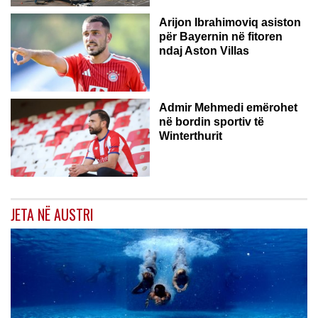
Arijon Ibrahimoviq asiston
për Bayernin në fitoren
ndaj Aston Villas
ZVICËR
Admir Mehmedi emërohet
në bordin sportiv të
Winterthurit
JETA NË AUSTRI