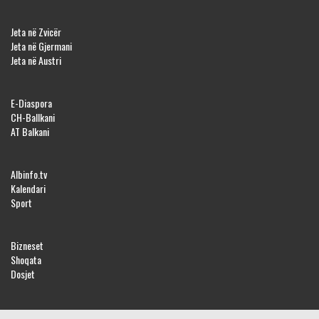
Jeta në Zvicër
Jeta në Gjermani
Jeta në Austri
E-Diaspora
CH-Ballkani
AT Balkani
Albinfo.tv
Kalendari
Sport
Bizneset
Shoqata
Dosjet