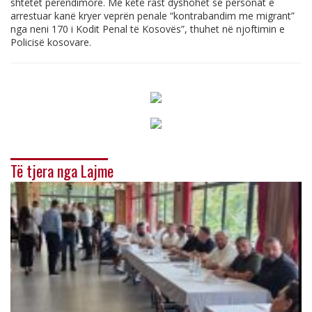
shtetet perëndimore. Me këtë rast dyshohet se personat e
arrestuar kanë kryer veprën penale “kontrabandim me migrant”
nga neni 170 i Kodit Penal të Kosovës”, thuhet në njoftimin e
Policisë kosovare.
Të tjera nga Lajme