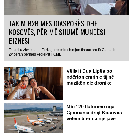
TAKIM B2B MES DIASPORËS DHE
KOSOVËS, PËR MË SHUMË MUNDËSI
BIZNESI
Takimi u zhvillua në Ferizaj, me mbështetjen financiare të Caritasit
Zviceran përmes Projektit HOME...
Vëllai i Dua Lipës po
ndërton emrin e tij në
muzikën elektronike
GJERMANI
Mbi 120 fluturime nga
Gjermania drejt Kosovës
vetëm brenda një jave