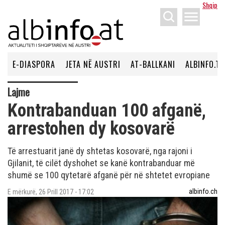
Shqip
menu
E-DIASPORA
JETA NË AUSTRI
AT-BALLKANI
ALBINFO.TV
Lajme
Kontrabanduan 100 afganë,
arrestohen dy kosovarë
Të arrestuarit janë dy shtetas kosovarë, nga rajoni i
Gjilanit, të cilët dyshohet se kanë kontrabanduar më
shumë se 100 qytetarë afganë për në shtetet evropiane
albinfo.ch
E mërkurë, 26 Prill 2017 - 17:02