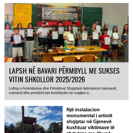
LAPSH NË BAVARI PËRMBYLL ME SUKSES
VITIN SHKOLLOR 2025/2026
Lidhja e Arsimtarëve dhe Prindërve Shqiptarë falënderon mësuesit,
nxënësit dhe prindërit për kontributin në ruajtjen e...
Një instalacion
monumental i artistit
shqiptar në Gjenevë
kushtuar viktimave të