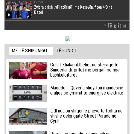
Futboll
Zvicra prish „vëllazërinë“ me Kosovën, fiton 4:0 në
Bazel
> Të gjitha
MË TË SHIKUARAT
TË FUNDIT
Granit Xhaka rikthehet në stërvitje te
Sunderlandi, pritet me përqafime nga
bashkëlojtarët
Maqedoni: Qeveria shqyrton mundësinë
e uljes së çmimit të energjisë elektrike
Lidl ndalon shitjen e pijeve të ftohta në
shishe qelqi gjatë Street Parade në
Cyrih
Përplasje mes dy tramvajesh në