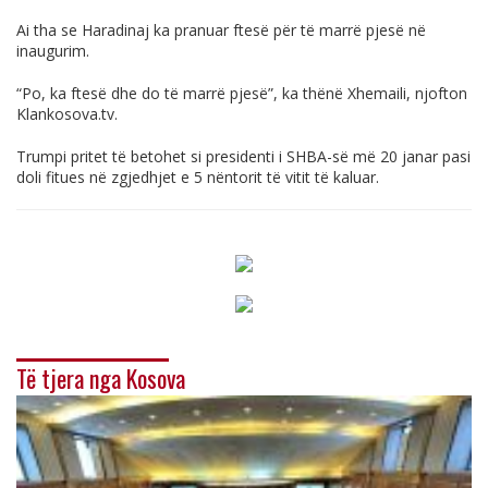
Ai tha se Haradinaj ka pranuar ftesë për të marrë pjesë në
inaugurim.
“Po, ka ftesë dhe do të marrë pjesë”, ka thënë Xhemaili, njofton
Klankosova.tv
.
Trumpi pritet të betohet si presidenti i SHBA-së më 20 janar pasi
doli fitues në zgjedhjet e 5 nëntorit të vitit të kaluar.
Të tjera nga Kosova