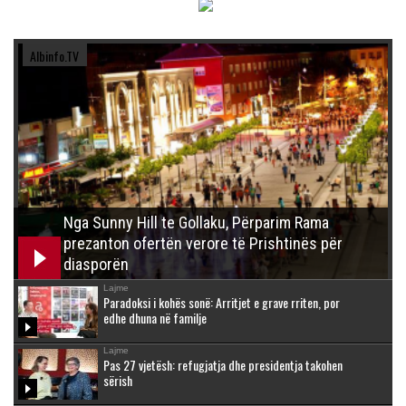
Albinfo.TV
Nga Sunny Hill te Gollaku, Përparim Rama
prezanton ofertën verore të Prishtinës për
diasporën
Lajme
Paradoksi i kohës sonë: Arritjet e grave rriten, por
edhe dhuna në familje
Lajme
Pas 27 vjetësh: refugjatja dhe presidentja takohen
sërish