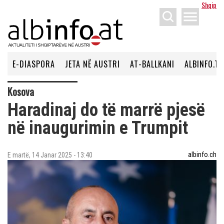
Shqip
menu
E-DIASPORA
JETA NË AUSTRI
AT-BALLKANI
ALBINFO.TV
Kosova
Haradinaj do të marrë pjesë
në inaugurimin e Trumpit
albinfo.ch
E martë, 14 Janar 2025 - 13:40