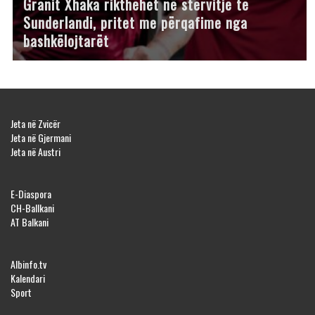
Granit Xhaka rikthehet në stërvitje te
Sunderlandi, pritet me përqafime nga
bashkëlojtarët
Jeta në Zvicër
Jeta në Gjermani
Jeta në Austri
E-Diaspora
CH-Ballkani
AT Balkani
Albinfo.tv
Kalendari
Sport