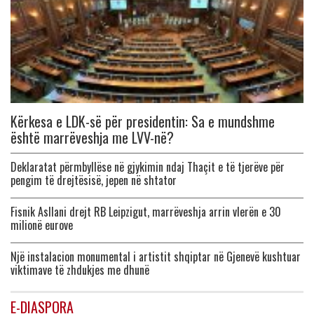
Kërkesa e LDK-së për presidentin: Sa e mundshme
është marrëveshja me LVV-në?
Deklaratat përmbyllëse në gjykimin ndaj Thaçit e të tjerëve për
pengim të drejtësisë, jepen në shtator
Fisnik Asllani drejt RB Leipzigut, marrëveshja arrin vlerën e 30
milionë eurove
Një instalacion monumental i artistit shqiptar në Gjenevë kushtuar
viktimave të zhdukjes me dhunë
E-DIASPORA