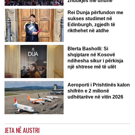
zhdukjes me dhunë
Rei Dunja përfundon me
sukses studimet në
Edinburgh, zgjedh të
rikthehet në atdhe
Blerta Basholli: Si
shqiptare në Kosovë
ndihesha sikur i përkisja
një shtrese më të ulët
Aeroporti i Prishtinës kalon
shifrën e 2 milionë
udhëtarëve në vitin 2026
JETA NË AUSTRI