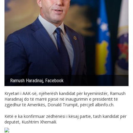
Ramush Haradinaj, Facebook
Kryetari i AAK-së, njëherësh kandidat për kryeministër, Ramush
Haradinaj do të marrë pjesë në inaugurimin e presidentit të
zgjedhur të Amerikës, Donald Trumpit, përcjell
albinfo.ch
.
Këtë e ka konfirmuar zëdhënësi i kësaj partie, tash kandidat për
deputet, Kushtrim Xhemaili.