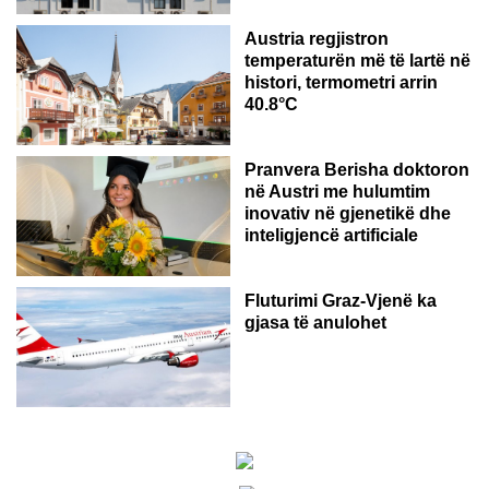
Austria regjistron
temperaturën më të lartë në
histori, termometri arrin
40.8°C
AUSTRI
Pranvera Berisha doktoron
në Austri me hulumtim
inovativ në gjenetikë dhe
inteligjencë artificiale
Fluturimi Graz-Vjenë ka
gjasa të anulohet