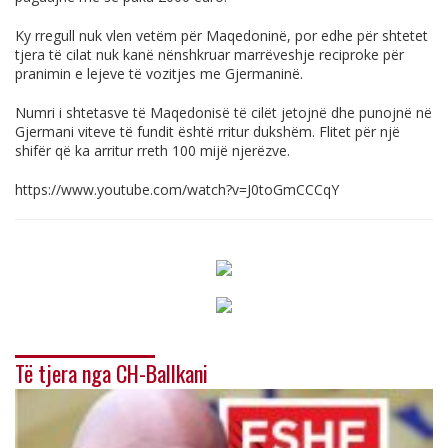
Ky rregull nuk vlen vetëm për Maqedoninë, por edhe për shtetet
tjera të cilat nuk kanë nënshkruar marrëveshje reciproke për
pranimin e lejeve të vozitjes me Gjermaninë.
Numri i shtetasve të Maqedonisë të cilët jetojnë dhe punojnë në
Gjermani viteve të fundit është rritur dukshëm. Flitet për një
shifër që ka arritur rreth 100 mijë njerëzve.
https://www.youtube.com/watch?v=J0toGmCCCqY
Të tjera nga CH-Ballkani