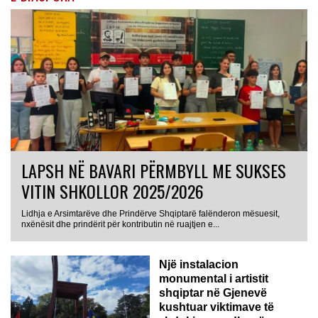
LAPSH NË BAVARI PËRMBYLL ME SUKSES
VITIN SHKOLLOR 2025/2026
Lidhja e Arsimtarëve dhe Prindërve Shqiptarë falënderon mësuesit,
nxënësit dhe prindërit për kontributin në ruajtjen e...
Një instalacion
monumental i artistit
shqiptar në Gjenevë
kushtuar viktimave të