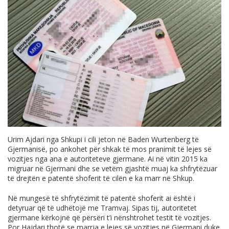
Urim Ajdari nga Shkupi i cili jeton në Baden Wurtenberg të
Gjermanisë, po ankohet për shkak të mos pranimit të lejes së
vozitjes nga ana e autoriteteve gjermane. Ai në vitin 2015 ka
migruar në Gjermani dhe se vetëm gjashtë muaj ka shfrytëzuar
të drejtën e patentë shoferit të cilën e ka marr në Shkup.
Në mungesë të shfrytëzimit të patentë shoferit ai është i
detyruar që të udhëtojë me Tramvaj. Sipas tij, autoritetet
gjermane kërkojnë që përsëri t’i nënshtrohet testit të vozitjes.
Por Hajdari thotë se marrja e lejes së vozitjes në Gjermani duke