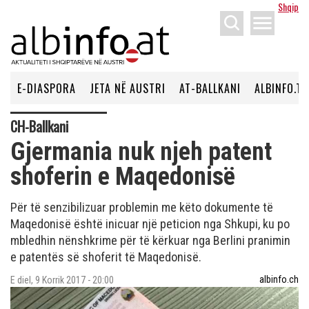
Shqip
menu
E-DIASPORA
JETA NË AUSTRI
AT-BALLKANI
ALBINFO.TV
CH-Ballkani
Gjermania nuk njeh patent
shoferin e Maqedonisë
Për të senzibilizuar problemin me këto dokumente të
Maqedonisë është inicuar një peticion nga Shkupi, ku po
mbledhin nënshkrime për të kërkuar nga Berlini pranimin
e patentës së shoferit të Maqedonisë.
albinfo.ch
E diel, 9 Korrik 2017 - 20:00