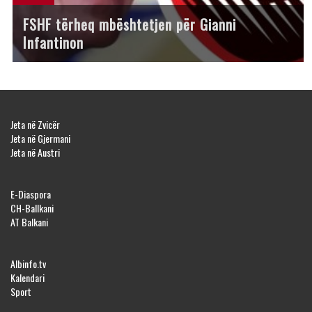
FSHF tërheq mbështetjen për Gianni
Infantinon
Jeta në Zvicër
Jeta në Gjermani
Jeta në Austri
E-Diaspora
CH-Ballkani
AT Balkani
Albinfo.tv
Kalendari
Sport