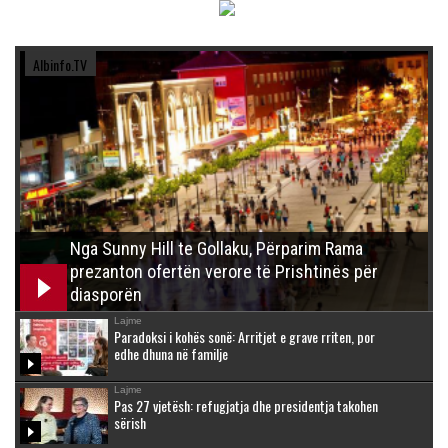
Albinfo.TV
Nga Sunny Hill te Gollaku, Përparim Rama
prezanton ofertën verore të Prishtinës për
diasporën
Lajme
Paradoksi i kohës sonë: Arritjet e grave rriten, por
edhe dhuna në familje
Lajme
Pas 27 vjetësh: refugjatja dhe presidentja takohen
sërish