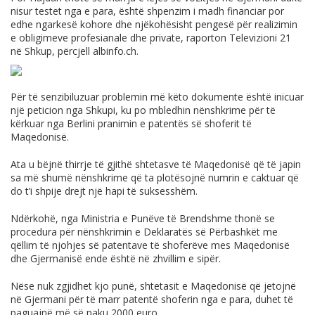
nisur testet nga e para, është shpenzim i madh financiar por
edhe ngarkesë kohore dhe njëkohësisht pengesë për realizimin
e obligimeve profesianale dhe private, raporton Televizioni 21
në Shkup, përcjell
albinfo.ch
.
Për të senzibiluzuar problemin më këto dokumente është inicuar
një peticion nga Shkupi, ku po mbledhin nënshkrime për të
kërkuar nga Berlini pranimin e patentës së shoferit të
Maqedonisë.
Ata u bëjnë thirrje të gjithë shtetasve të Maqedonisë që të japin
sa më shumë nënshkrime që ta plotësojnë numrin e caktuar që
do t’i shpije drejt një hapi të suksesshëm.
Ndërkohë, nga Ministria e Punëve të Brendshme thonë se
procedura për nënshkrimin e Deklaratës së Përbashkët me
qëllim të njohjes së patentave të shoferëve mes Maqedonisë
dhe Gjermanisë ende është në zhvillim e sipër.
Nëse nuk zgjidhet kjo punë, shtetasit e Maqedonisë që jetojnë
në Gjermani për të marr patentë shoferin nga e para, duhet të
paguajnë më së paku 2000 euro.