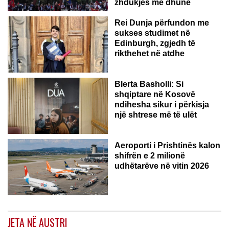
zhdukjes me dhunë
Rei Dunja përfundon me
sukses studimet në
Edinburgh, zgjedh të
rikthehet në atdhe
Blerta Basholli: Si
shqiptare në Kosovë
ndihesha sikur i përkisja
një shtrese më të ulët
Aeroporti i Prishtinës kalon
shifrën e 2 milionë
udhëtarëve në vitin 2026
JETA NË AUSTRI