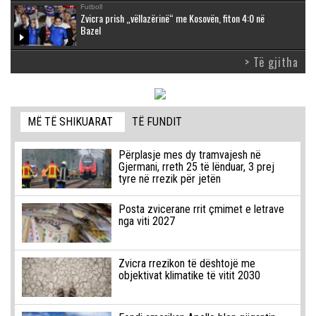
Futboll
Zvicra prish „vëllazërinë“ me Kosovën, fiton 4:0 në
Bazel
> Të gjitha
MË TË SHIKUARAT
TË FUNDIT
Përplasje mes dy tramvajesh në
Gjermani, rreth 25 të lënduar, 3 prej
tyre në rrezik për jetën
Posta zvicerane rrit çmimet e letrave
nga viti 2027
Zvicra rrezikon të dështojë me
objektivat klimatike të vitit 2030