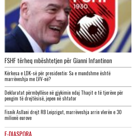
FSHF tërheq mbështetjen për Gianni Infantinon
Kërkesa e LDK-së për presidentin: Sa e mundshme është
marrëveshja me LVV-në?
Deklaratat përmbyllëse në gjykimin ndaj Thaçit e të tjerëve për
pengim të drejtësisë, jepen në shtator
Fisnik Asllani drejt RB Leipzigut, marrëveshja arrin vlerën e 30
milionë eurove
E-DIASPORA