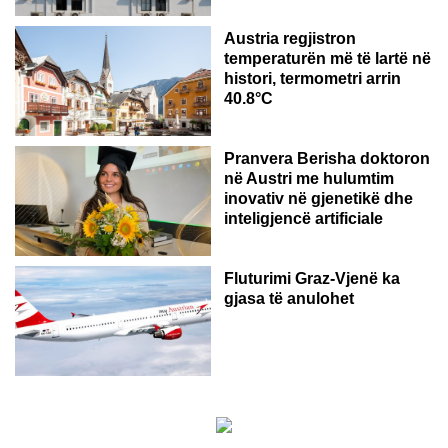
Austria regjistron
temperaturën më të lartë në
histori, termometri arrin
40.8°C
AUSTRI
Pranvera Berisha doktoron
në Austri me hulumtim
inovativ në gjenetikë dhe
inteligjencë artificiale
Fluturimi Graz-Vjenë ka
gjasa të anulohet