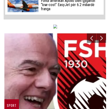
Fondi amerikan Apollo blen gjigantin
“low-cost” EasyJet për 6.2 miliardë
franga
SPORT