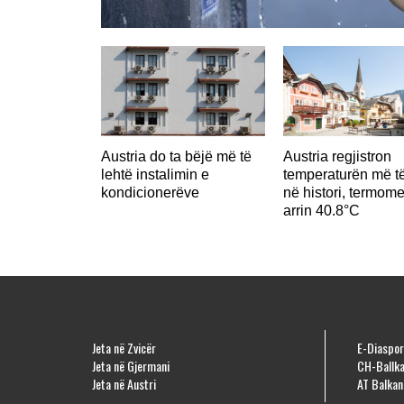
Austria do ta bëjë më të
Austria regjistron
lehtë instalimin e
temperaturën më të
kondicionerëve
në histori, termome
arrin 40.8°C
Jeta në Zvicër
E-Diaspor
Jeta në Gjermani
CH-Ballka
Jeta në Austri
AT Balkan