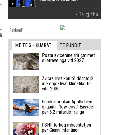
> Të gjitha
Reklamë
ë
MË TË SHIKUARAT
TË FUNDIT
Posta zvicerane rrit çmimet
e letrave nga viti 2027
Zvicra rrezikon të dështojë
me objektivat klimatike të
vitit 2030
Fondi amerikan Apollo blen
gjigantin “low-cost” EasyJet
për 6.2 miliardë franga
FSHF tërheq mbështetjen
për Gianni Infantinon