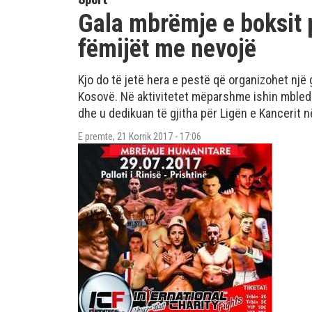
Gala mbrëmje e boksit 
fëmijët me nevojë
Kjo do të jetë hera e pestë që organizohet një 
Kosovë. Në aktivitetet mëparshme ishin mbled
dhe u dedikuan të gjitha për Ligën e Kancerit n
E premte, 21 Korrik 2017 - 17:06