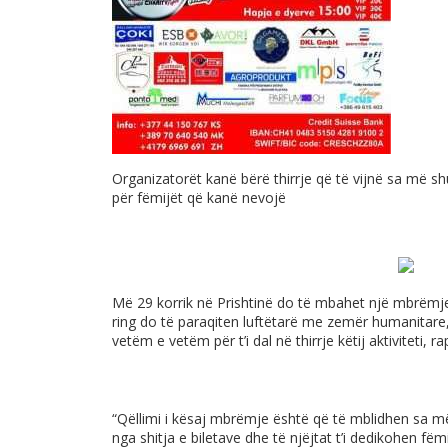
Organizatorët kanë bërë thirrje që të vijnë sa më 
për fëmijët që kanë nevojë
Më 29 korrik në Prishtinë do të mbahet një mbrëmj
ring do të paraqiten luftëtarë me zemër humanitare,
vetëm e vetëm për t’i dal në thirrje këtij aktiviteti, 
“Qëllimi i kësaj mbrëmje është që të mblidhen sa më
nga shitja e biletave dhe të njëjtat t’i dedikohen fë