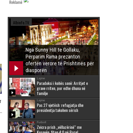
Reklamë
Albinfo.TV
Nga Sunny Hill te Gollaku,
Përparim Rama prezanton
ofertën verore të Prishtinës për
diasporën
Lajme
Paradoksi i kohës sonë: Arritjet e
grave rriten, por edhe dhuna në
familje
r
Lajme
Pas 27 vjetësh: refugjatja dhe
presidentja takohen sërish
Futboll
Zvicra prish „vëllazërinë“ me
Kosovën, fiton 4:0 në Bazel