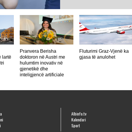
AUSTRI
Pranvera Berisha
Fluturimi Graz-Vjenë ka
 lartë
doktoron në Austri me
gjasa të anulohet
tri
hulumtim inovativ në
gjenetikë dhe
inteligjencë artificiale
a
Albinfo.tv
ni
Kalendari
i
Sport