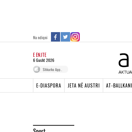
Na ndiqni:
E ENJTE
6 Gusht 2026
Shkarko App..
E-DIASPORA
JETA NË AUSTRI
AT-BALLKAN
Sport