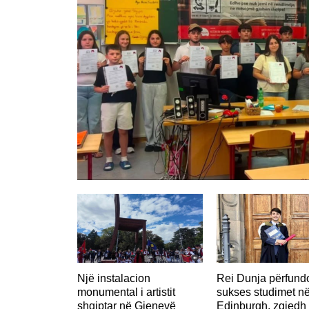
Një instalacion
Rei Dunja përfun
monumental i artistit
sukses studimet n
shqiptar në Gjenevë
Edinburgh, zgjedh 