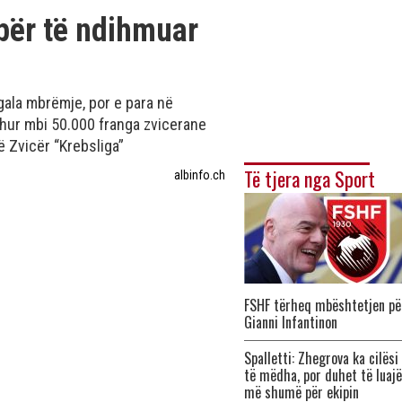
për të ndihmuar
gala mbrëmje, por e para në
hur mbi 50.000 franga zvicerane
ë Zvicër “Krebsliga”
Të tjera nga Sport
albinfo.ch
FSHF tërheq mbështetjen pë
Gianni Infantinon
Spalletti: Zhegrova ka cilësi
të mëdha, por duhet të luajë
më shumë për ekipin