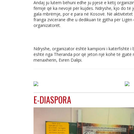
Andaj ju lutem bëhuni edhe ju pjesë e këtij organiz
fëmijë që ka nevojë për kujdes. Ndryshe, kjo do të 
gala mbrëmje, por e para në Kosovë. Në aktivitete
franga zvicerane dhe u dedikuan të gjitha për Ligën 
organizatorët.
Ndryshe, organizator është kampioni i katërfishtë i b
është nga Theranda por që jeton një kohë të gjatë 
menaxherin, Evren Dalipi.
E-DIASPORA