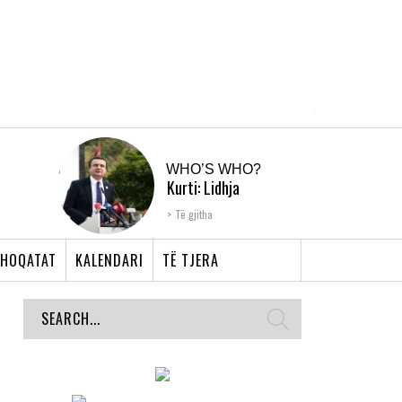
WHO’S WHO?
Kurti: Lidhja
Shqiptare e Prizrenit,
Të gjitha
nyja që bashkoi �...
HOQATAT
KALENDARI
TË TJERA