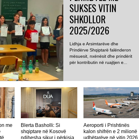
SUKSES VITIN
SHKOLLOR
2025/2026
Lidhja e Arsimtarëve dhe
Prindërve Shqiptarë falënderon
mësuesit, nxënësit dhe prindërit
për kontributin në ruajtjen e...
don me
Blerta Basholli: Si
Aeroporti i Prishtinës
ë
shqiptare në Kosovë
kalon shifrën e 2 milionë
të
ndihesha sikur i përkisja
udhëtarëve në vitin 2026