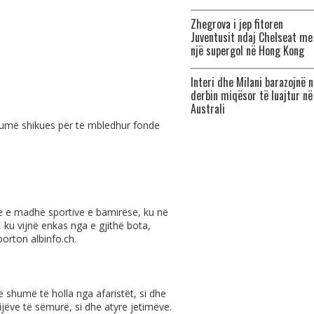
Zhegrova i jep fitoren
Juventusit ndaj Chelseat me
një supergol në Hong Kong
Interi dhe Milani barazojnë n
derbin miqësor të luajtur në
Australi
shumë shikues për të mbledhur fonde
e e madhe sportive e bamirëse, ku në
 ku vijnë enkas nga e gjithë bota,
raporton
albinfo.ch
.
 shumë të holla nga afaristët, si dhe
mijëve të sëmurë, si dhe atyre jetimëve.