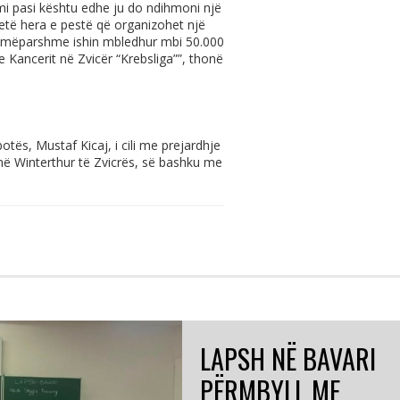
imi pasi kështu edhe ju do ndihmoni një
jetë hera e pestë që organizohet një
t mëparshme ishin mbledhur mbi 50.000
e Kancerit në Zvicër “Krebsliga””, thonë
otës, Mustaf Kicaj, i cili me prejardhje
në Winterthur të Zvicrës, së bashku me
LAPSH NË BAVARI
PËRMBYLL ME