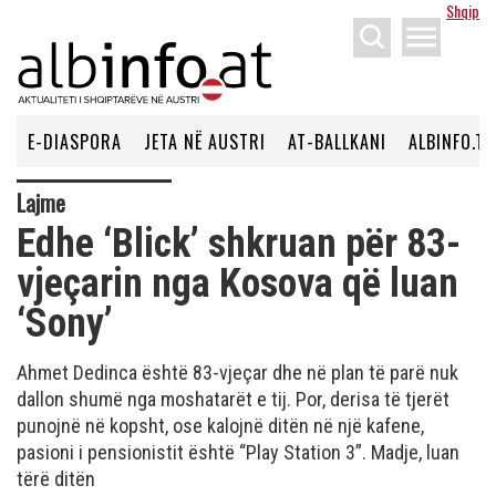
Shqip
menu
E-DIASPORA
JETA NË AUSTRI
AT-BALLKANI
ALBINFO.TV
Lajme
Edhe ‘Blick’ shkruan për 83-
vjeçarin nga Kosova që luan
‘Sony’
Ahmet Dedinca është 83-vjeçar dhe në plan të parë nuk
dallon shumë nga moshatarët e tij. Por, derisa të tjerët
punojnë në kopsht, ose kalojnë ditën në një kafene,
pasioni i pensionistit është “Play Station 3”. Madje, luan
tërë ditën