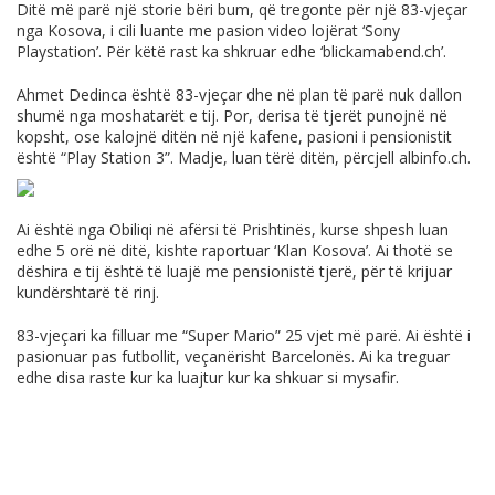
Ditë më parë një storie bëri bum, që tregonte për një 83-vjeçar
nga Kosova, i cili luante me pasion video lojërat ‘Sony
Playstation’. Për këtë rast ka shkruar edhe ‘
blickamabend.ch
’.
Ahmet Dedinca është 83-vjeçar dhe në plan të parë nuk dallon
shumë nga moshatarët e tij. Por, derisa të tjerët punojnë në
kopsht, ose kalojnë ditën në një kafene, pasioni i pensionistit
është “Play Station 3”. Madje, luan tërë ditën, përcjell
albinfo.ch
.
Ai është nga Obiliqi në afërsi të Prishtinës, kurse shpesh luan
edhe 5 orë në ditë, kishte raportuar ‘Klan Kosova’. Ai thotë se
dëshira e tij është të luajë me pensionistë tjerë, për të krijuar
kundërshtarë të rinj.
83-vjeçari ka filluar me “Super Mario” 25 vjet më parë. Ai është i
pasionuar pas futbollit, veçanërisht Barcelonës. Ai ka treguar
edhe disa raste kur ka luajtur kur ka shkuar si mysafir.