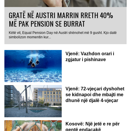
GRATË NË AUSTRI MARRIN RRETH 40%
MË PAK PENSION SE BURRAT
Këtë vit, Equal Pension Day në Austri shënohet më 9 gusht. Kjo datë
simbolizon momentin kur...
Vjenë: Vazhdon orari i
zgjatur i pishinave
Vjenë: 72-vjeçari dyshohet
se kidnapoi dhe mbajti me
dhunë një djalë 4-vjeçar
Kosovë: Një jetë e re për
qentë endacakë