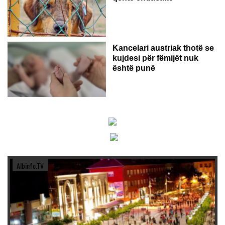
Kancelari austriak thotë se
kujdesi për fëmijët nuk
është punë
Albinfo.TV