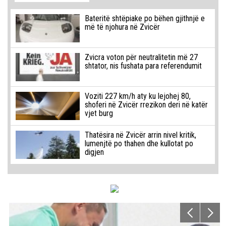
Bateritë shtëpiake po bëhen gjithnjë e
më të njohura në Zvicër
Zvicra voton për neutralitetin më 27
shtator, nis fushata para referendumit
Voziti 227 km/h aty ku lejohej 80,
shoferi në Zvicër rrezikon deri në katër
vjet burg
Thatësira në Zvicër arrin nivel kritik,
lumenjtë po thahen dhe kullotat po
digjen