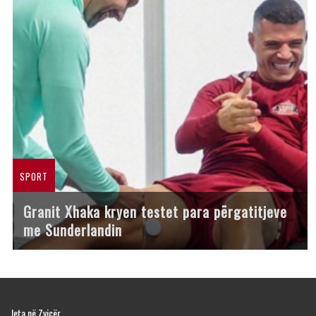
SPORT
Granit Xhaka kryen testet para përgatitjeve
me Sunderlandin
Jeta në Zvicër