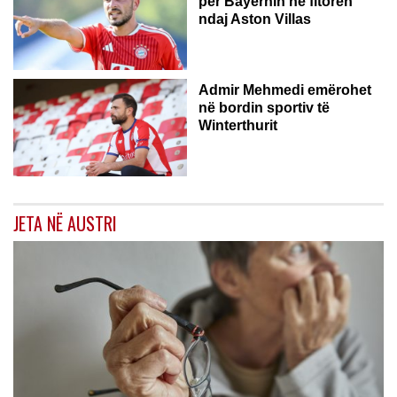
për Bayernin në fitoren
ndaj Aston Villas
ZVICËR
Admir Mehmedi emërohet
në bordin sportiv të
Winterthurit
JETA NË AUSTRI