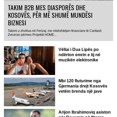
TAKIM B2B MES DIASPORËS DHE
KOSOVËS, PËR MË SHUMË MUNDËSI
BIZNESI
Takimi u zhvillua në Ferizaj, me mbështetjen financiare të Caritasit
Zviceran përmes Projektit HOME...
Vëllai i Dua Lipës po
ndërton emrin e tij në
muzikën elektronike
GJERMANI
Mbi 120 fluturime nga
Gjermania drejt Kosovës
vetëm brenda një jave
Arijon Ibrahimoviq asiston