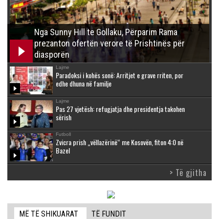
Nga Sunny Hill te Gollaku, Përparim Rama
prezanton ofertën verore të Prishtinës për
diasporën
Lajme
Paradoksi i kohës sonë: Arritjet e grave rriten, por
edhe dhuna në familje
Lajme
Pas 27 vjetësh: refugjatja dhe presidentja takohen
sërish
Futboll
Zvicra prish „vëllazërinë“ me Kosovën, fiton 4:0 në
Bazel
> Të gjitha
MË TË SHIKUARAT
TË FUNDIT