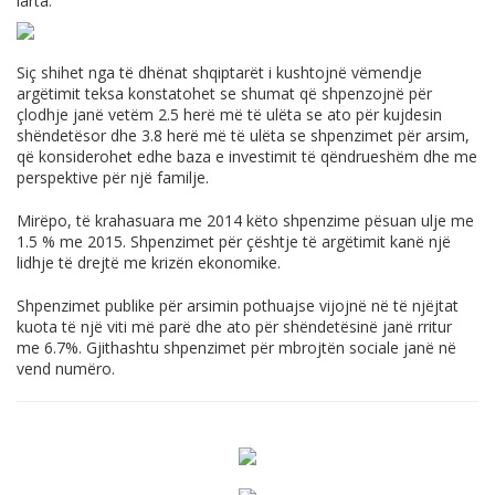
larta.
Siç shihet nga të dhënat shqiptarët i kushtojnë vëmendje
argëtimit teksa konstatohet se shumat që shpenzojnë për
çlodhje janë vetëm 2.5 herë më të ulëta se ato për kujdesin
shëndetësor dhe 3.8 herë më të ulëta se shpenzimet për arsim,
që konsiderohet edhe baza e investimit të qëndrueshëm dhe me
perspektive për një familje.
Mirëpo, të krahasuara me 2014 këto shpenzime pësuan ulje me
1.5 % me 2015. Shpenzimet për çështje të argëtimit kanë një
lidhje të drejtë me krizën ekonomike.
Shpenzimet publike për arsimin pothuajse vijojnë në të njëjtat
kuota të një viti më parë dhe ato për shëndetësinë janë rritur
me 6.7%. Gjithashtu shpenzimet për mbrojtën sociale janë në
vend numëro.