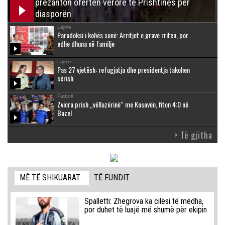
prezanton ofertën verore të Prishtinës për
diasporën
Lajme
Paradoksi i kohës sonë: Arritjet e grave rriten, por
edhe dhuna në familje
Lajme
Pas 27 vjetësh: refugjatja dhe presidentja takohen
sërish
Futboll
Zvicra prish „vëllazërinë“ me Kosovën, fiton 4:0 në
Bazel
> Të gjitha
MË TË SHIKUARAT
TË FUNDIT
Spalletti: Zhegrova ka cilësi të mëdha,
por duhet të luajë më shumë për ekipin