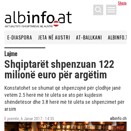
Shqip
menu
E-DIASPORA
JETA NË AUSTRI
AT-BALLKANI
ALBINFO.TV
Lajme
Shqiptarët shpenzuan 122
milionë euro për argëtim
Konstatohet se shumat që shpenzojnë për çlodhje janë
vetëm 2.5 herë më të ulëta se ato për kujdesin
shëndetësor dhe 3.8 herë më të ulëta se shpenzimet për
arsim
albinfo.ch
E premte, 6 Janar 2017 - 14:35