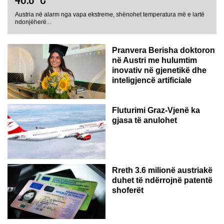
Austria në alarm nga vapa ekstreme, shënohet temperatura më e lartë
AUSTRI
ndonjëherë...
Pranvera Berisha doktoron
në Austri me hulumtim
inovativ në gjenetikë dhe
inteligjencë artificiale
Fluturimi Graz-Vjenë ka
gjasa të anulohet
Rreth 3.6 milionë austriakë
duhet të ndërrojnë patentë
shoferët