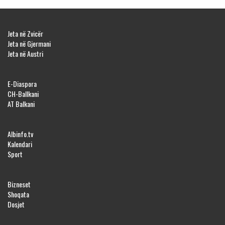
Jeta në Zvicër
Jeta në Gjermani
Jeta në Austri
E-Diaspora
CH-Ballkani
AT Balkani
Albinfo.tv
Kalendari
Sport
Bizneset
Shoqata
Dosjet