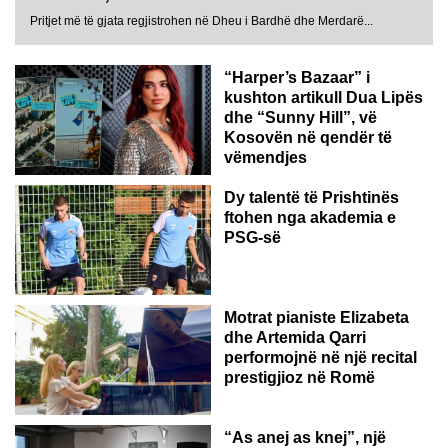
Pritjet më të gjata regjistrohen në Dheu i Bardhë dhe Merdarë...
“Harper’s Bazaar” i
kushton artikull Dua Lipës
dhe “Sunny Hill”, vë
Kosovën në qendër të
vëmendjes
Dy talentë të Prishtinës
ftohen nga akademia e
PSG-së
ROMË
Motrat pianiste Elizabeta
dhe Artemida Qarri
performojnë në një recital
prestigjioz në Romë
“As anej as knej”, një