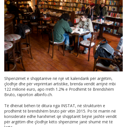
Shpenzimet e shqiptarëve në një vit kalendarik për argëtim,
çlodhje dhe për veprimtari artistike, brenda vendit arrijnë mbi
122 milionë euro, apo rreth 1.2% e Prodhimit të Brendshëm
Bruto, raporton
albinfo.ch
.
Të dhënat bëhen të ditura nga INSTAT, në strukturën e
prodhimit të brendshëm bruto për vitin 2015. Po të marrin në
konsideratë edhe harxhimet që shqiptarët bëjnë jashtë vendit
për argëtim dhe çlodhje këto shpenzime janë shumë më të