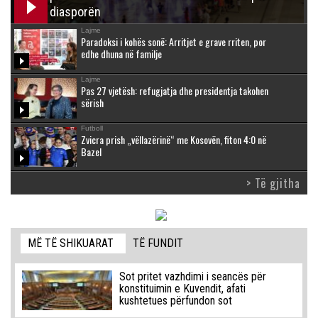
diasporën
Lajme
Paradoksi i kohës sonë: Arritjet e grave rriten, por
edhe dhuna në familje
Lajme
Pas 27 vjetësh: refugjatja dhe presidentja takohen
sërish
Futboll
Zvicra prish „vëllazërinë“ me Kosovën, fiton 4:0 në
Bazel
> Të gjitha
MË TË SHIKUARAT
TË FUNDIT
Sot pritet vazhdimi i seancës për
konstituimin e Kuvendit, afati
kushtetues përfundon sot