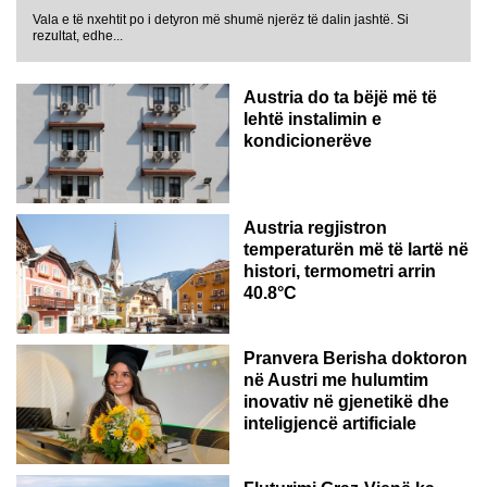
Vala e të nxehtit po i detyron më shumë njerëz të dalin jashtë. Si
rezultat, edhe...
Austria do ta bëjë më të
lehtë instalimin e
kondicionerëve
Austria regjistron
temperaturën më të lartë në
histori, termometri arrin
40.8°C
AUSTRI
Pranvera Berisha doktoron
në Austri me hulumtim
inovativ në gjenetikë dhe
inteligjencë artificiale