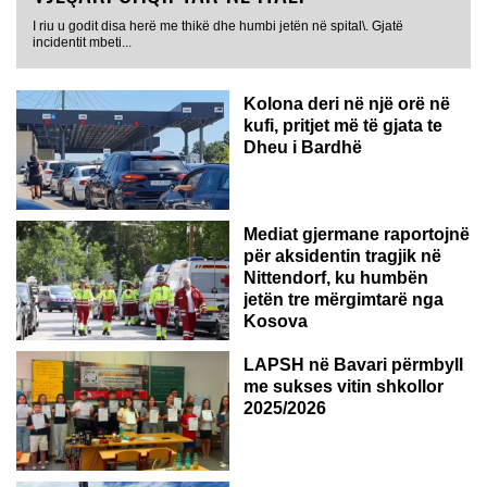
I riu u godit disa herë me thikë dhe humbi jetën në spital\. Gjatë
incidentit mbeti...
Kolona deri në një orë në
kufi, pritjet më të gjata te
Dheu i Bardhë
GJERMANI
Mediat gjermane raportojnë
për aksidentin tragjik në
Nittendorf, ku humbën
jetën tre mërgimtarë nga
Kosova
LAPSH në Bavari përmbyll
me sukses vitin shkollor
2025/2026