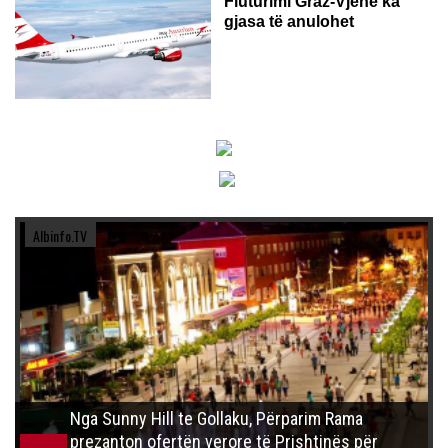
Fluturimi Graz-Vjenë ka
gjasa të anulohet
Albinfo.TV
Nga Sunny Hill te Gollaku, Përparim Rama
prezanton ofertën verore të Prishtinës për