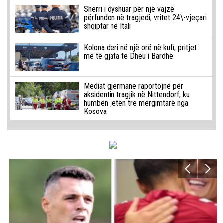
Sherri i dyshuar për një vajzë
përfundon në tragjedi, vritet 24\-vjeçari
shqiptar në Itali
Kolona deri në një orë në kufi, pritjet
më të gjata te Dheu i Bardhë
Mediat gjermane raportojnë për
aksidentin tragjik në Nittendorf, ku
humbën jetën tre mërgimtarë nga
Kosova