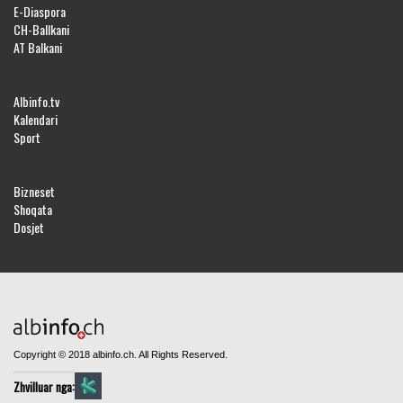
E-Diaspora
CH-Ballkani
AT Balkani
Albinfo.tv
Kalendari
Sport
Bizneset
Shoqata
Dosjet
Copyright © 2018 albinfo.ch. All Rights Reserved.
Zhvilluar nga: