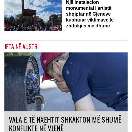
Një instalacion
monumental i artistit
shqiptar në Gjenevë
kushtuar viktimave të
zhdukjes me dhunë
JETA NË AUSTRI
VALA E TË NXEHTIT SHKAKTON MË SHUMË
KONFLIKTE NË VJENË