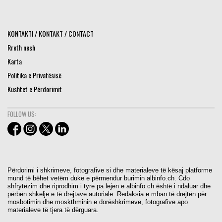
KONTAKTI / KONTAKT / CONTACT
Rreth nesh
Karta
Politika e Privatësisë
Kushtet e Përdorimit
FOLLOW US:
Përdorimi i shkrimeve, fotografive si dhe materialeve të kësaj platforme
mund të bëhet vetëm duke e përmendur burimin albinfo.ch. Cdo
shfrytëzim dhe riprodhim i tyre pa lejen e albinfo.ch është i ndaluar dhe
përbën shkelje e të drejtave autoriale. Redaksia e mban të drejtën për
mosbotimin dhe moskthminin e dorëshkrimeve, fotografive apo
materialeve të tjera të dërguara.