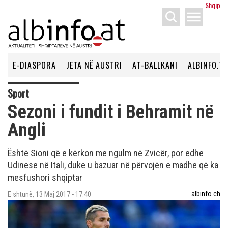
Shqip
menu
E-DIASPORA
JETA NË AUSTRI
AT-BALLKANI
ALBINFO.TV
Sport
Sezoni i fundit i Behramit në
Angli
Është Sioni që e kërkon me ngulm në Zvicër, por edhe
Udinese në Itali, duke u bazuar në përvojën e madhe që ka
mesfushori shqiptar
albinfo.ch
E shtunë, 13 Maj 2017 - 17:40