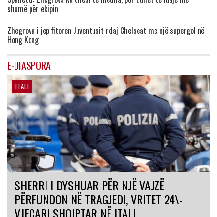
shumë për ekipin
Zhegrova i jep fitoren Juventusit ndaj Chelseat me një supergol në
Hong Kong
E-DIASPORA
ITALI
SHERRI I DYSHUAR PËR NJË VAJZË
PËRFUNDON NË TRAGJEDI, VRITET 24\-
VJEÇARI SHQIPTAR NË ITALI