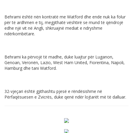
Behrami është nën kontratë me Watford dhe ende nuk ka folur
për të ardhmen e tij, megjithatë vështirë se mund të qëndrojë
edhe një vit në Angli, shkruajnë mediat e ndryshme
ndërkombëtare.
Behrami ka përvojë të madhe, duke luajtur për Luganon,
Genoan, Veronën, Lazio, West Ham United, Fiorentina, Napoli,
Hamburg dhe tani Watford.
32-vjeçari është gjithashtu pjesë e rëndësishme në
Përfaqësuesen e Zvicrës, duke qenë ndër lojtarët më të dalluar.