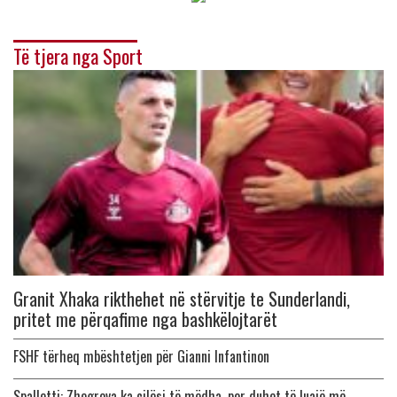
Të tjera nga Sport
Granit Xhaka rikthehet në stërvitje te Sunderlandi,
pritet me përqafime nga bashkëlojtarët
FSHF tërheq mbështetjen për Gianni Infantinon
Spalletti: Zhegrova ka cilësi të mëdha, por duhet të luajë më