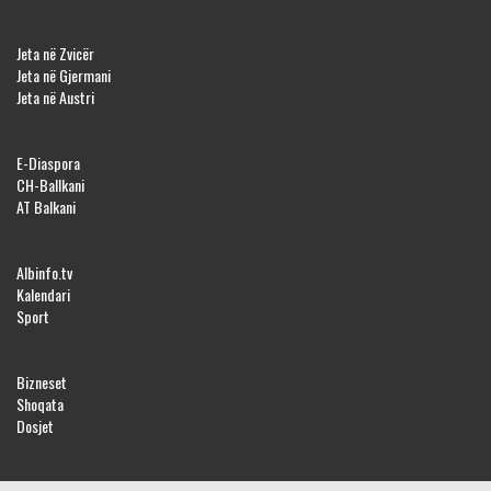
Jeta në Zvicër
Jeta në Gjermani
Jeta në Austri
E-Diaspora
CH-Ballkani
AT Balkani
Albinfo.tv
Kalendari
Sport
Bizneset
Shoqata
Dosjet