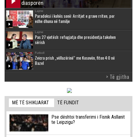
diasporën
Lajme
Paradoksi i kohës sonë: Arritjet e grave rriten, por
edhe dhuna në familje
Lajme
Pas 27 vjetësh: refugjatja dhe presidentja takohen
sërish
Futboll
Zvicra prish „vëllazërinë“ me Kosovën, fiton 4:0 në
Bazel
> Të gjitha
MË TË SHIKUARAT
TË FUNDIT
Pse dështoi transferimi i Fisnik Asllanit
te Leipzigu?