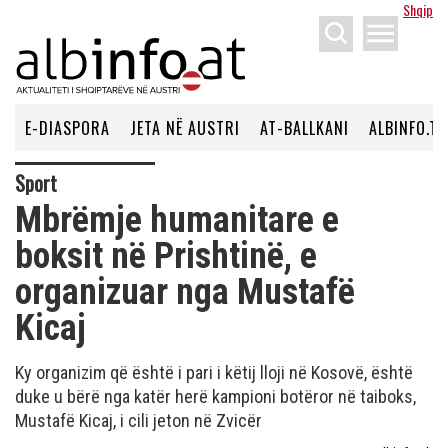
Shqip
menu
E-DIASPORA
JETA NË AUSTRI
AT-BALLKANI
ALBINFO.TV
Sport
Mbrëmje humanitare e
boksit në Prishtinë, e
organizuar nga Mustafë
Kicaj
Ky organizim që është i pari i këtij lloji në Kosovë, është
duke u bërë nga katër herë kampioni botëror në taiboks,
Mustafë Kicaj, i cili jeton në Zvicër