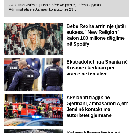
Gjatë intervistës atij i ishin bërë 48 pyetje, ndërsa Gjykata
Administrative e Aargaut konstatoi se 23...
Bebe Rexha arrin një tjetër
sukses, “New Religion”
kalon 100 milionë dëgjime
në Spotify
Ekstradohet nga Spanja në
Kosovë i kërkuari për
vrasje në tentativë
GJERMANI
Aksidenti tragjik në
Gjermani, ambasadori Ajeti:
Jemi në kontakt me
autoritetet gjermane