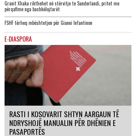
Granit Xhaka rikthehet në stërvitje te Sunderlandi, pritet me
përqafime nga bashkëlojtarët
FSHF tërheq mbështetjen për Gianni Infantinon
E-DIASPORA
RASTI I KOSOVARIT SHTYN AARGAUN TË
NDRYSHOJË MANUALIN PËR DHËNIEN E
PASAPORTËS