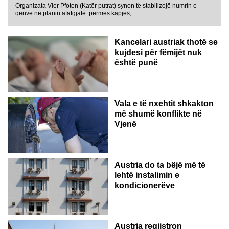
Organizata Vier Pfoten (Katër putrat) synon të stabilizojë numrin e
qenve në planin afatgjatë: përmes kapjes,...
Kancelari austriak thotë se
kujdesi për fëmijët nuk
është punë
Vala e të nxehtit shkakton
më shumë konflikte në
Vjenë
Austria do ta bëjë më të
lehtë instalimin e
kondicionerëve
Austria regjistron