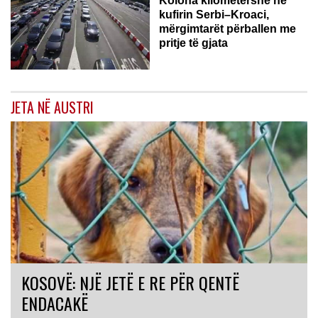
Kolona kilometërshe në
kufirin Serbi–Kroaci,
mërgimtarët përballen me
pritje të gjata
JETA NË AUSTRI
KOSOVË: NJË JETË E RE PËR QENTË
ENDACAKË