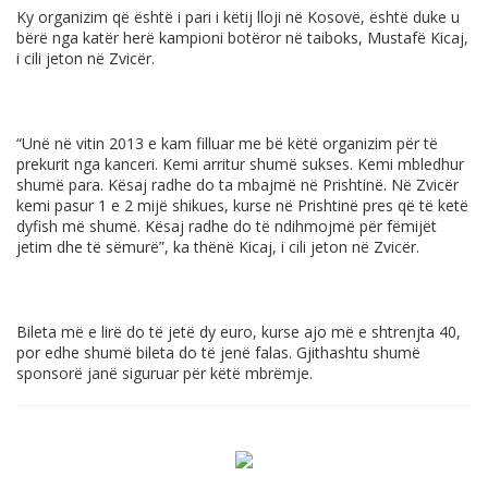
Ky organizim që është i pari i këtij lloji në Kosovë, është duke u
bërë nga katër herë kampioni botëror në taiboks, Mustafë Kicaj,
i cili jeton në Zvicër.
“Unë në vitin 2013 e kam filluar me bë këtë organizim për të
prekurit nga kanceri. Kemi arritur shumë sukses. Kemi mbledhur
shumë para. Kësaj radhe do ta mbajmë në Prishtinë. Në Zvicër
kemi pasur 1 e 2 mijë shikues, kurse në Prishtinë pres që të ketë
dyfish më shumë. Kësaj radhe do të ndihmojmë për fëmijët
jetim dhe të sëmurë”, ka thënë Kicaj, i cili jeton në Zvicër.
Bileta më e lirë do të jetë dy euro, kurse ajo më e shtrenjta 40,
por edhe shumë bileta do të jenë falas. Gjithashtu shumë
sponsorë janë siguruar për këtë mbrëmje.