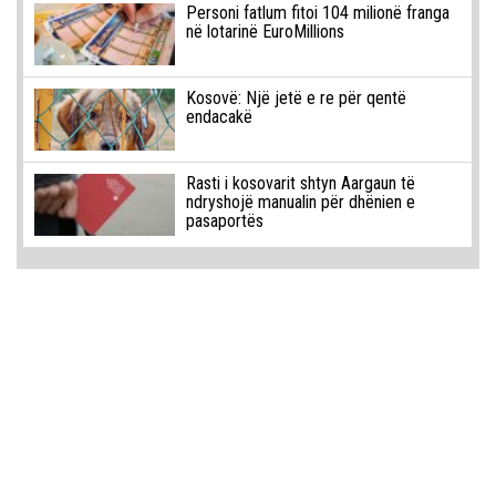
Personi fatlum fitoi 104 milionë franga
në lotarinë EuroMillions
Kosovë: Një jetë e re për qentë
endacakë
Rasti i kosovarit shtyn Aargaun të
ndryshojë manualin për dhënien e
pasaportës