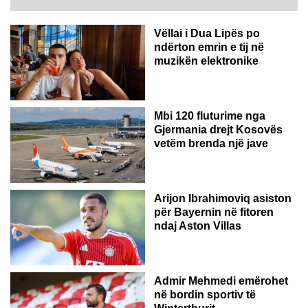
Vëllai i Dua Lipës po
ndërton emrin e tij në
muzikën elektronike
GJERMANI
Mbi 120 fluturime nga
Gjermania drejt Kosovës
vetëm brenda një jave
Arijon Ibrahimoviq asiston
për Bayernin në fitoren
ndaj Aston Villas
ZVICËR
Admir Mehmedi emërohet
në bordin sportiv të