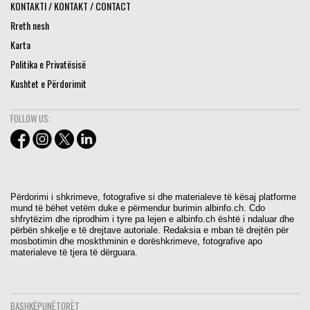
KONTAKTI / KONTAKT / CONTACT
Rreth nesh
Karta
Politika e Privatësisë
Kushtet e Përdorimit
FOLLOW US:
Përdorimi i shkrimeve, fotografive si dhe materialeve të kësaj platforme
mund të bëhet vetëm duke e përmendur burimin albinfo.ch. Cdo
shfrytëzim dhe riprodhim i tyre pa lejen e albinfo.ch është i ndaluar dhe
përbën shkelje e të drejtave autoriale. Redaksia e mban të drejtën për
mosbotimin dhe moskthminin e dorëshkrimeve, fotografive apo
materialeve të tjera të dërguara.
BASHKËPUNËTORËT