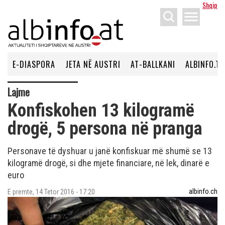
Shqip
menu
E-DIASPORA
JETA NË AUSTRI
AT-BALLKANI
ALBINFO.TV
Lajme
Konfiskohen 13 kilogramë
drogë, 5 persona në pranga
Personave të dyshuar u janë konfiskuar më shumë se 13
kilogramë drogë, si dhe mjete financiare, në lek, dinarë e
euro
albinfo.ch
E premte, 14 Tetor 2016 - 17:20