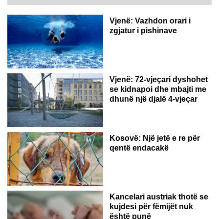
Vjenë: Vazhdon orari i
zgjatur i pishinave
Vjenë: 72-vjeçari dyshohet
se kidnapoi dhe mbajti me
dhunë një djalë 4-vjeçar
Kosovë: Një jetë e re për
qentë endacakë
Kancelari austriak thotë se
kujdesi për fëmijët nuk
është punë