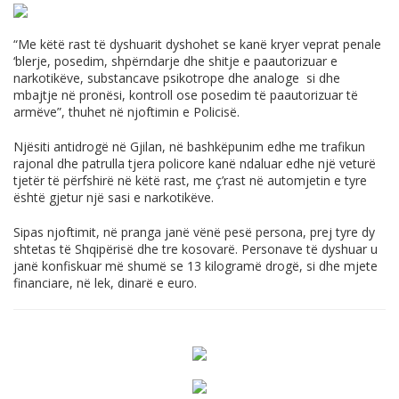
“Me këtë rast të dyshuarit dyshohet se kanë kryer veprat penale
‘blerje, posedim, shpërndarje dhe shitje e paautorizuar e
narkotikëve, substancave psikotrope dhe analoge si dhe
mbajtje në pronësi, kontroll ose posedim të paautorizuar të
armëve”, thuhet në njoftimin e Policisë.
Njësiti antidrogë në Gjilan, në bashkëpunim edhe me trafikun
rajonal dhe patrulla tjera policore kanë ndaluar edhe një veturë
tjetër të përfshirë në këtë rast, me ç’rast në automjetin e tyre
është gjetur një sasi e narkotikëve.
Sipas njoftimit, në pranga janë vënë pesë persona, prej tyre dy
shtetas të Shqipërisë dhe tre kosovarë. Personave të dyshuar u
janë konfiskuar më shumë se 13 kilogramë drogë, si dhe mjete
financiare, në lek, dinarë e euro.