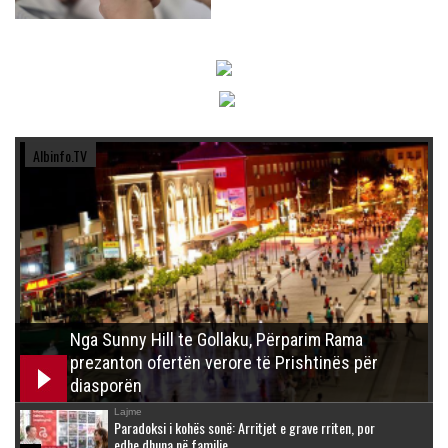
Albinfo.TV
Nga Sunny Hill te Gollaku, Përparim Rama
prezanton ofertën verore të Prishtinës për
diasporën
Lajme
Paradoksi i kohës sonë: Arritjet e grave rriten, por
edhe dhuna në familje