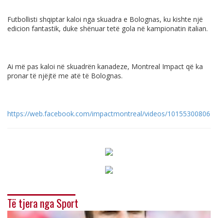
Futbollisti shqiptar kaloi nga skuadra e Bolognas, ku kishte një
edicion fantastik, duke shënuar tetë gola në kampionatin italian.
Ai më pas kaloi në skuadrën kanadeze, Montreal Impact që ka
pronar të njëjtë me atë të Bolognas.
https://web.facebook.com/impactmontreal/videos/101553008064
Të tjera nga Sport