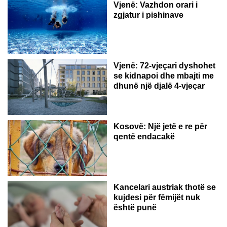
Vjenë: Vazhdon orari i
zgjatur i pishinave
Vjenë: 72-vjeçari dyshohet
se kidnapoi dhe mbajti me
dhunë një djalë 4-vjeçar
Kosovë: Një jetë e re për
qentë endacakë
Kancelari austriak thotë se
kujdesi për fëmijët nuk
është punë