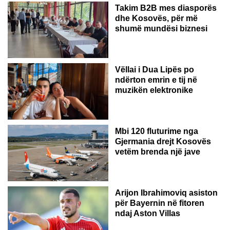
Takim B2B mes diasporës
dhe Kosovës, për më
shumë mundësi biznesi
Vëllai i Dua Lipës po
ndërton emrin e tij në
muzikën elektronike
GJERMANI
Mbi 120 fluturime nga
Gjermania drejt Kosovës
vetëm brenda një jave
Arijon Ibrahimoviq asiston
për Bayernin në fitoren
ndaj Aston Villas