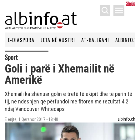
Shqip
menu
E-DIASPORA
JETA NË AUSTRI
AT-BALLKANI
ALBINFO.TV
Sport
Goli i parë i Xhemailit në
Amerikë
Xhemaili ka shënuar golin e tretë të ekipit dhe të parin të
tij, në ndeshjen që përfundoi me fitoren me rezultat 4:2
ndaj Vancouver Whitecaps
albinfo.ch
E enjte, 1 Qershor 2017 - 18:40