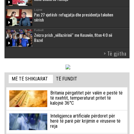
Lajme
Pas 27 vjetësh: refugjatja dhe presidentja takohen
sërish
Futboll
Zvicra prish „vëllazërinë“ me Kosovën, fiton 4:0 në
Bazel
> Të gjitha
MË TË SHIKUARAT
TË FUNDIT
Britania përgatitet për valën e pestë të
të nxehtit, temperaturat pritet të
kalojnë 36°C
Inteligjenca artificiale përdoret për
herë të parë për krijimin e viruseve të
reja