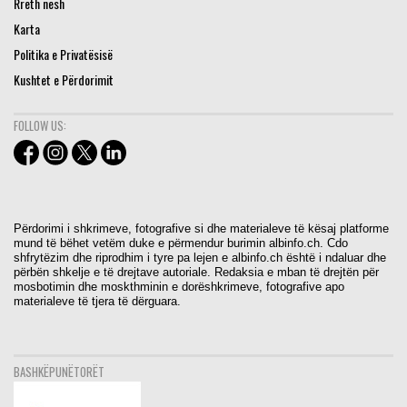
Rreth nesh
Karta
Politika e Privatësisë
Kushtet e Përdorimit
FOLLOW US:
Përdorimi i shkrimeve, fotografive si dhe materialeve të kësaj platforme
mund të bëhet vetëm duke e përmendur burimin albinfo.ch. Cdo
shfrytëzim dhe riprodhim i tyre pa lejen e albinfo.ch është i ndaluar dhe
përbën shkelje e të drejtave autoriale. Redaksia e mban të drejtën për
mosbotimin dhe moskthminin e dorëshkrimeve, fotografive apo
materialeve të tjera të dërguara.
BASHKËPUNËTORËT