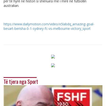
për të hyrë në histori si shënuesi më i mirë në futbollin
australian.
https://www.dailymotion.com/video/x5labdq_amazing-goal-
besart-berisha-0-1-sydney-fc-vs-melbourne-victory_sport
Të tjera nga Sport