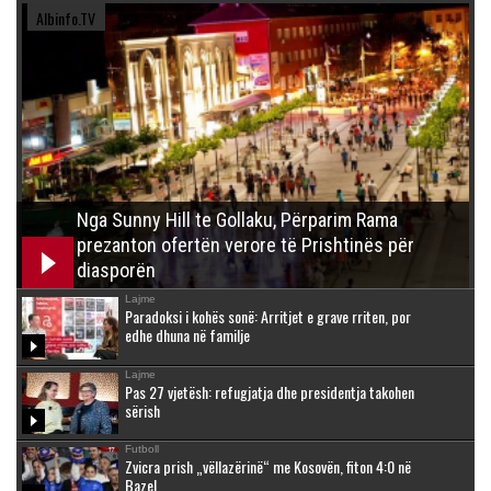
Albinfo.TV
Nga Sunny Hill te Gollaku, Përparim Rama
prezanton ofertën verore të Prishtinës për
diasporën
Lajme
Paradoksi i kohës sonë: Arritjet e grave rriten, por
edhe dhuna në familje
Lajme
Pas 27 vjetësh: refugjatja dhe presidentja takohen
sërish
Futboll
Zvicra prish „vëllazërinë“ me Kosovën, fiton 4:0 në
Bazel