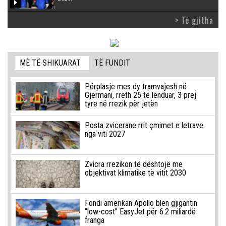
> Të gjitha
MË TË SHIKUARAT
TË FUNDIT
Përplasje mes dy tramvajesh në
Gjermani, rreth 25 të lënduar, 3 prej
tyre në rrezik për jetën
Posta zvicerane rrit çmimet e letrave
nga viti 2027
Zvicra rrezikon të dështojë me
objektivat klimatike të vitit 2030
Fondi amerikan Apollo blen gjigantin
“low-cost” EasyJet për 6.2 miliardë
franga