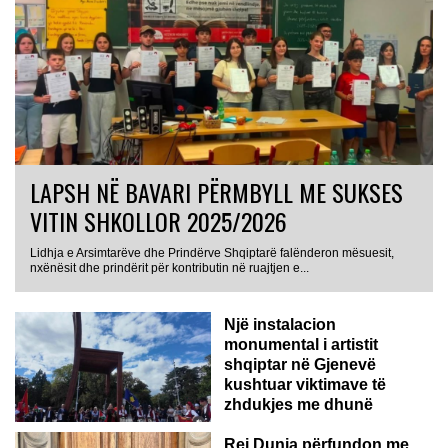
LAPSH NË BAVARI PËRMBYLL ME SUKSES
VITIN SHKOLLOR 2025/2026
Lidhja e Arsimtarëve dhe Prindërve Shqiptarë falënderon mësuesit,
nxënësit dhe prindërit për kontributin në ruajtjen e...
Një instalacion
monumental i artistit
shqiptar në Gjenevë
kushtuar viktimave të
zhdukjes me dhunë
Rei Dunja përfundon me