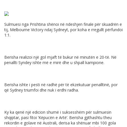
Sulmuesi nga Prishtina shënoi në ndeshjen finale për skuadrën e
tij, Melbourne Victory ndaj Sydneyt, por koha e rregullt përfundoi
1:1.
Berisha realizoi një gol mjaft të bukur në minutën e 20-të. Në
penallti Syndey ishte më e mirë dhe u shpall kampione.
Berisha ishte i pesti në radhë për të ekzekutuar penalltinë, por
që Sydney triumfoi dhe nuk i erdhi radha.
Ky ka qenë një edicion shumë i suksesshëm për sulmuesin
shqiptar, pasi fitoi ‘Këpucën e Artë’. Berisha gjithashtu theu
rekordin e golave në Australi, derisa ka shënuar mbi 100 gola