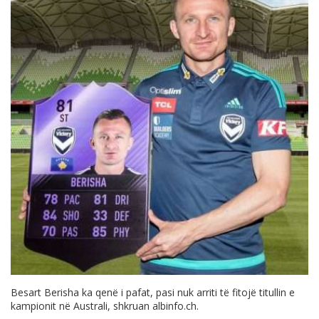
Besart Berisha ka qenë i pafat, pasi nuk arriti të fitojë titullin e
kampionit në Australi, shkruan
albinfo.ch
.