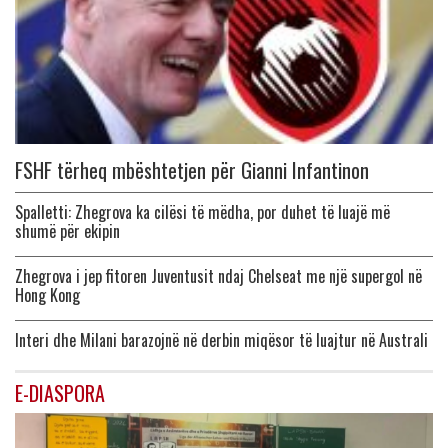
FSHF tërheq mbështetjen për Gianni Infantinon
Spalletti: Zhegrova ka cilësi të mëdha, por duhet të luajë më
shumë për ekipin
Zhegrova i jep fitoren Juventusit ndaj Chelseat me një supergol në
Hong Kong
Interi dhe Milani barazojnë në derbin miqësor të luajtur në Australi
E-DIASPORA