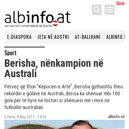
Shqip
menu
E-DIASPORA
JETA NË AUSTRI
AT-BALLKANI
ALBINFO.TV
Sport
Berisha, nënkampion në
Australi
Përveç që fitoii "Këpucën e Artë", Berisha gjithashtu theu
rekordin e golave në Australi, derisa ka shënuar mbi 100
gola për të hyrë në histori si shënuesi më i mirë në
futbollin australian
albinfo.ch
E hënë, 8 Maj 2017 - 14:55