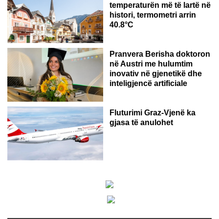
temperaturën më të lartë në
histori, termometri arrin
40.8°C
AUSTRI
Pranvera Berisha doktoron
në Austri me hulumtim
inovativ në gjenetikë dhe
inteligjencë artificiale
Fluturimi Graz-Vjenë ka
gjasa të anulohet