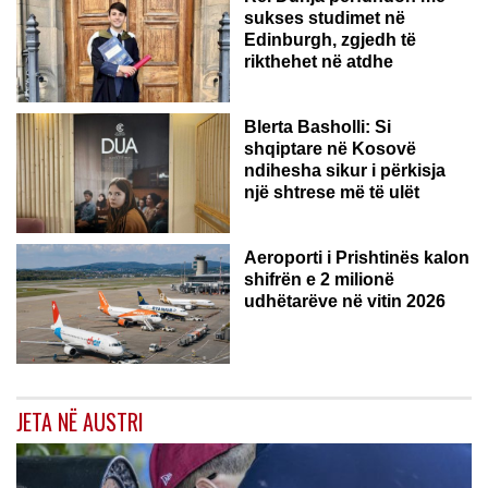
sukses studimet në
Edinburgh, zgjedh të
rikthehet në atdhe
Blerta Basholli: Si
shqiptare në Kosovë
ndihesha sikur i përkisja
një shtrese më të ulët
Aeroporti i Prishtinës kalon
shifrën e 2 milionë
udhëtarëve në vitin 2026
JETA NË AUSTRI