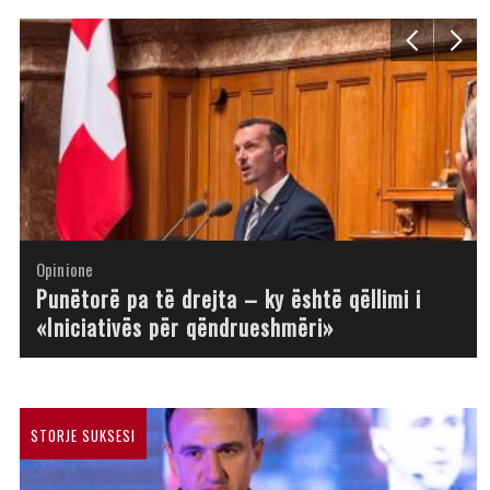
Opinione
Opinione
Opinione
Opinione
Opinione
Opinione
Opinione
Opinione
Punëtorë pa të drejta – ky është qëllimi i
«Iniciativës për qëndrueshmëri»
STORJE SUKSESI