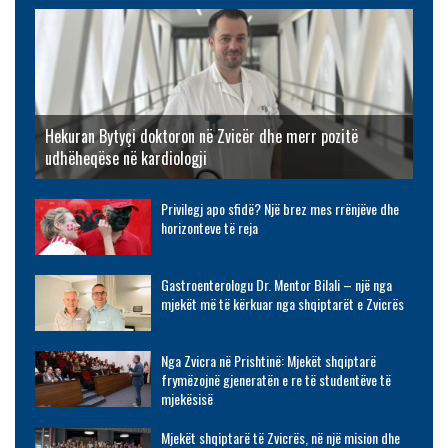
Hekuran Bytyçi doktoron në Zvicër dhe merr pozitë
udhëheqëse në kardiologji
Privilegj apo sfidë? Një brez mes rrënjëve dhe
horizonteve të reja
Gastroenterologu Dr. Mentor Bilali – një nga
mjekët më të kërkuar nga shqiptarët e Zvicrës
Nga Zvicra në Prishtinë: Mjekët shqiptarë
frymëzojnë gjeneratën e re të studentëve të
mjekësisë
Mjekët shqiptarë të Zvicrës, në një mision dhe