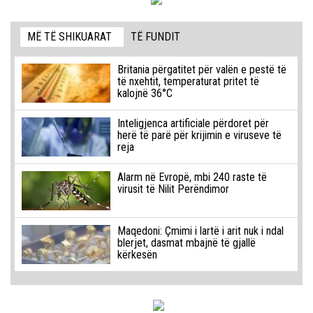
MË TË SHIKUARAT
TË FUNDIT
Britania përgatitet për valën e pestë të
të nxehtit, temperaturat pritet të
kalojnë 36°C
Inteligjenca artificiale përdoret për
herë të parë për krijimin e viruseve të
reja
Alarm në Evropë, mbi 240 raste të
virusit të Nilit Perëndimor
Maqedoni: Çmimi i lartë i arit nuk i ndal
blerjet, dasmat mbajnë të gjallë
kërkesën