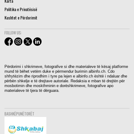
Karta
Politika e Privatësisë
Kushtet e Përdorimit
FOLLOW US:
Përdorimi i shkrimeve, fotografive si dhe materialeve të kësaj platforme
mund të bëhet vetëm duke e përmendur burimin albinfo.ch. Cdo
shfrytëzim dhe riprodhim i tyre pa lejen e albinfo.ch është i ndaluar dhe
përbën shkelje e të drejtave autoriale. Redaksia e mban të drejtën për
mosbotimin dhe moskthminin e dorëshkrimeve, fotografive apo
materialeve të tjera të dërguara.
BASHKËPUNËTORËT