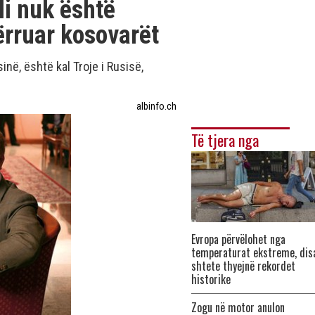
i nuk është
ërruar kosovarët
inë, është kal Troje i Rusisë,
albinfo.ch
Të tjera nga
Evropa përvëlohet nga
temperaturat ekstreme, dis
shtete thyejnë rekordet
historike
Zogu në motor anulon