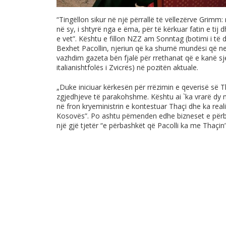
“Tingëllon sikur në një përrallë të vëllezërve Grimm: 
në sy, i shtyrë nga e ëma, për të kërkuar fatin e tij
e vet”. Kështu e fillon NZZ am Sonntag (botimi i të 
Bexhet Pacollin, njeriun që ka shumë mundësi që ne
vazhdim gazeta bën fjalë për rrethanat që e kanë sje
italianishtfolës i Zvicrës) në pozitën aktuale.
„Duke iniciuar kërkesën për rrëzimin e qeverisë së Th
zgjedhjeve të parakohshme. Kështu ai `ka vrarë dy m
në fron kryeministrin e kontestuar Thaçi dhe ka reali
Kosovës”. Po ashtu pëmenden edhe bizneset e përb
një gjë tjetër “e përbashkët që Pacolli ka me Thaçin