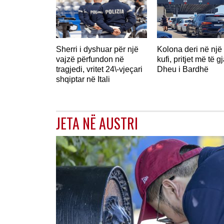
Sherri i dyshuar për një
Kolona deri në një
vajzë përfundon në
kufi, pritjet më të g
tragjedi, vritet 24\-vjeçari
Dheu i Bardhë
shqiptar në Itali
JETA NË AUSTRI