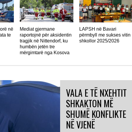
 orë në
Mediat gjermane
LAPSH në Bavari
jata te
raportojnë për aksidentin
përmbyll me sukses vitin
tragjik në Nittendorf, ku
shkollor 2025/2026
humbën jetën tre
mërgimtarë nga Kosova
VALA E TË NXEHTIT
SHKAKTON MË
SHUMË KONFLIKTE
NË VJENË