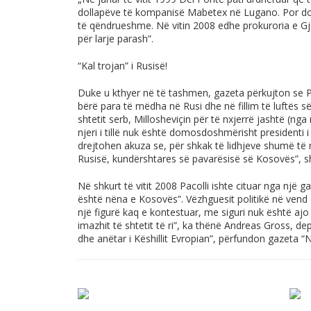
dollapëve të kompanisë Mabetex në Lugano. Por d
të qëndrueshme. Në vitin 2008 edhe prokuroria e Gj
për larje parash”.
“Kal trojan” i Rusisë!
Duke u kthyer në të tashmen, gazeta përkujton se Pa
bërë para të mëdha në Rusi dhe në fillim të luftës
shtetit serb, Millosheviçin për të nxjerrë jashtë (ng
njeri i tillë nuk është domosdoshmërisht presidenti i ën
drejtohen akuza se, për shkak të lidhjeve shumë të 
Rusisë, kundërshtares së pavarësisë së Kosovës”,
Në shkurt të vitit 2008 Pacolli ishte cituar nga një 
është nëna e Kosovës”. Vëzhguesit politikë në vend 
një figurë kaq e kontestuar, me siguri nuk është aj
imazhit të shtetit të ri”, ka thënë Andreas Gross, d
dhe anëtar i Këshillit Evropian”, përfundon gazeta 