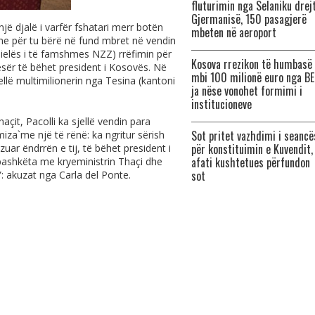
fluturimin nga Selaniku drej
Gjermanisë, 150 pasagjerë
një djalë i varfër fshatari merr botën
mbeten në aeroport
 dhe për tu bërë në fund mbret në vendin
dielës i të famshmes NZZ) rrëfimin për
Kosova rrezikon të humbasë
sër të bëhet president i Kosovës. Në
mbi 100 milionë euro nga BE
llë multimilionerin nga Tesina (kantoni
ja nëse vonohet formimi i
institucioneve
açit, Pacolli ka sjellë vendin para
Sot pritet vazhdimi i seancë
iza`me një të rënë: ka ngritur sërish
për konstituimin e Kuvendit,
zuar ëndrrën e tij, të bëhet president i
afati kushtetues përfundon
ashkëta me kryeministrin Thaçi dhe
sot
”: akuzat nga Carla del Ponte.