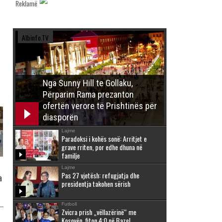
Reklamë
Albinfo.TV
Nga Sunny Hill te Gollaku,
Përparim Rama prezanton
ofertën verore të Prishtinës për
diasporën
Lajme
Paradoksi i kohës sonë: Arritjet e
grave rriten, por edhe dhuna në
familje
Lajme
Pas 27 vjetësh: refugjatja dhe
a
presidentja takohen sërish
Futboll
Zvicra prish „vëllazërinë“ me
Kosovën, fiton 4:0 në Bazel