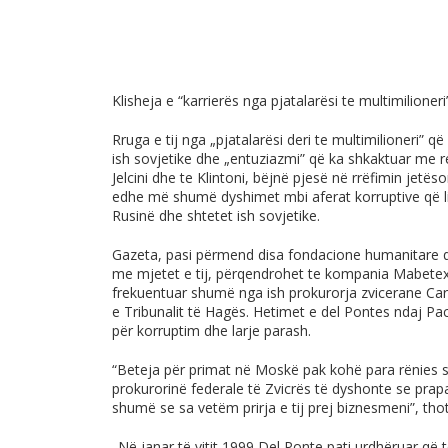
Klisheja e “karrierës nga pjatalarësi te multimilioneri
Rruga e tij nga „pjatalarësi deri te multimilioneri” q
ish sovjetike dhe „entuziazmi” që ka shkaktuar me ren
Jelcini dhe te Klintoni, bëjnë pjesë në rrëfimin jetës
edhe më shumë dyshimet mbi aferat korruptive që li
Rusinë dhe shtetet ish sovjetike.
Gazeta, pasi përmend disa fondacione humanitare që
me mjetet e tij, përqendrohet te kompania Mabetex, m
frekuentuar shumë nga ish prokurorja zvicerane Ca
e Tribunalit të Hagës. Hetimet e del Pontes ndaj Pa
për korruptim dhe larje parash.
“Beteja për primat në Moskë pak kohë para rënies së 
prokurorinë federale të Zvicrës të dyshonte se prapa
shumë se sa vetëm prirja e tij prej biznesmeni”, t
„Në janar të vitit 1999 Del Ponte pati urdhëruar që t