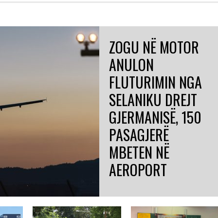
ZOGU NË MOTOR
ANULON
FLUTURIMIN NGA
SELANIKU DREJT
GJERMANISË, 150
PASAGJERË
MBETEN NË
AEROPORT
GJERMANI
150 pasagjerë bllokohen në
aeroportin e Selanikut...