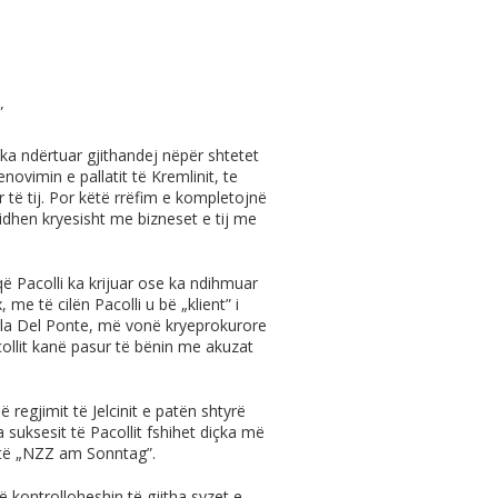
”
ë ka ndërtuar gjithandej nëpër shtetet
ovimin e pallatit të Kremlinit, te
or të tij. Por këtë rrëfim e kompletojnë
dhen kryesisht me bizneset e tij me
 Pacolli ka krijuar ose ka ndihmuar
e të cilën Pacolli u bë „klient” i
rla Del Ponte, më vonë kryeprokurore
collit kanë pasur të bënin me akuzat
regjimit të Jelcinit e patën shtyrë
 suksesit të Pacollit fshihet diçka më
hotë „NZZ am Sonntag”.
ë kontrolloheshin të gjitha syzet e