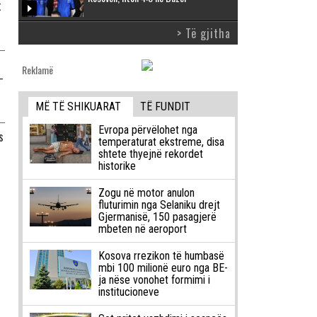
t
> Të gjitha
Reklamë
-
MË TË SHIKUARAT
TË FUNDIT
Evropa përvëlohet nga
s
temperaturat ekstreme, disa
shtete thyejnë rekordet
historike
Zogu në motor anulon
fluturimin nga Selaniku drejt
Gjermanisë, 150 pasagjerë
mbeten në aeroport
Kosova rrezikon të humbasë
mbi 100 milionë euro nga BE-
ja nëse vonohet formimi i
institucioneve