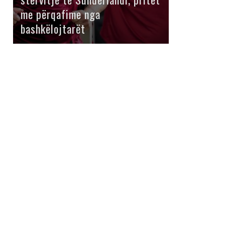
me përqafime nga
bashkëlojtarët