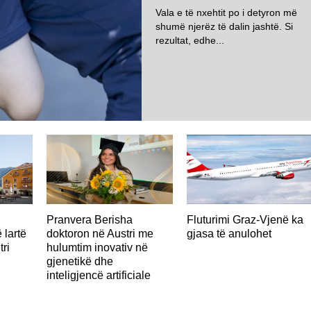
Vala e të nxehtit po i detyron më
shumë njerëz të dalin jashtë. Si
rezultat, edhe...
AUSTRI
Pranvera Berisha
Fluturimi Graz-Vjenë ka
 lartë
doktoron në Austri me
gjasa të anulohet
tri
hulumtim inovativ në
gjenetikë dhe
inteligjencë artificiale