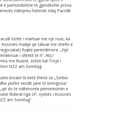
oli e pamundshme të gjendeshin prova
enevës ndërpreu hetimet ndaj Pacollit
colli është i martuar me një ruse, ka
 së Kosovës madje qe takuar me shefin e
a negociatat) fuqitë perëndimore. „Një
dërruar i shtetit të ri”. Atij i
mira me Rusinë, është kal Troje i
 shton NZZ am Sonntag.
gazetë kroate të ketë thënë se „Serbia
dhe jashtë vendit janë të brengosur:
o „që do të ndihmonte përmirësimin e
eputet federal nga SP, njohës i Kosovës
“NZZ am Sonntag”.