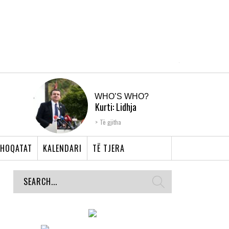
WHO’S WHO?
Kurti: Lidhja
Shqiptare e Prizrenit,
Të gjitha
nyja që bashkoi �...
HOQATAT
KALENDARI
TË TJERA