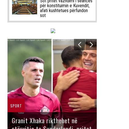
Sot pritet vazhdimi i seancës
për konstituimin e Kuvendit,
afati kushtetues përfundon
sot
SPORT
Granit Xhaka rikthehet në
stërvitje te Sunderlandi, pritet