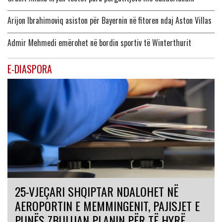
Arijon Ibrahimoviq asiston për Bayernin në fitoren ndaj Aston Villas
Admir Mehmedi emërohet në bordin sportiv të Winterthurit
E-DIASPORA
25-VJEÇARI SHQIPTAR NDALOHET NË
AEROPORTIN E MEMMINGENIT, PAJISJET E
PUNËS ZBULUAN PLANIN PËR TË HYRË