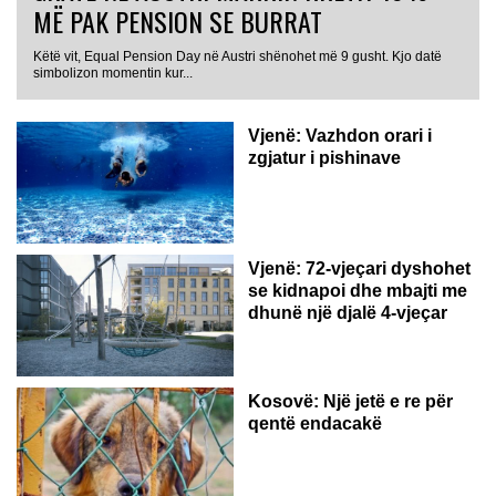
MË PAK PENSION SE BURRAT
Këtë vit, Equal Pension Day në Austri shënohet më 9 gusht. Kjo datë
simbolizon momentin kur...
Vjenë: Vazhdon orari i
zgjatur i pishinave
Vjenë: 72-vjeçari dyshohet
se kidnapoi dhe mbajti me
dhunë një djalë 4-vjeçar
Kosovë: Një jetë e re për
qentë endacakë