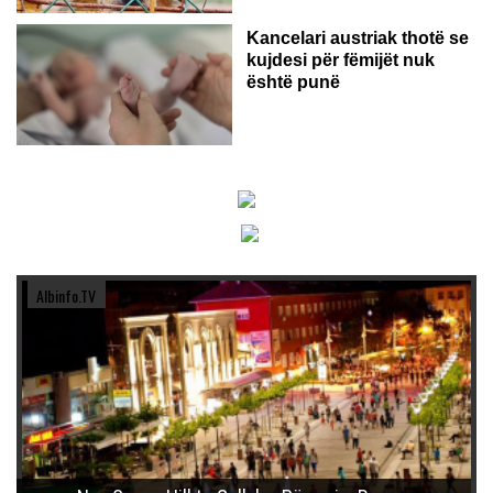
Kancelari austriak thotë se
kujdesi për fëmijët nuk
është punë
Albinfo.TV