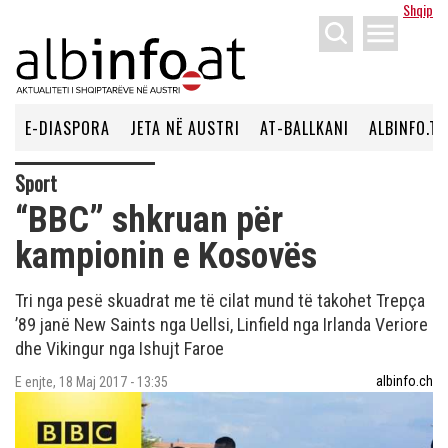
Shqip
menu
E-DIASPORA
JETA NË AUSTRI
AT-BALLKANI
ALBINFO.TV
Sport
“BBC” shkruan për
kampionin e Kosovës
Tri nga pesë skuadrat me të cilat mund të takohet Trepça
’89 janë New Saints nga Uellsi, Linfield nga Irlanda Veriore
dhe Vikingur nga Ishujt Faroe
albinfo.ch
E enjte, 18 Maj 2017 - 13:35