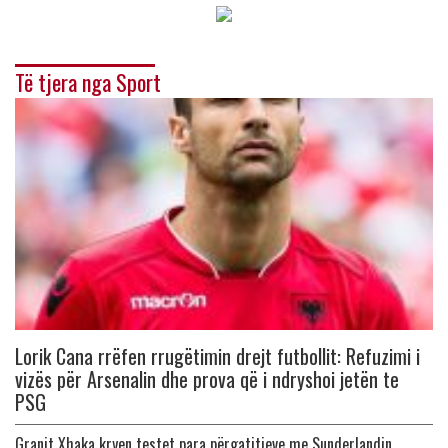
Të tjera nga Sport
Lorik Cana rrëfen rrugëtimin drejt futbollit: Refuzimi i
vizës për Arsenalin dhe prova që i ndryshoi jetën te
PSG
Granit Xhaka kryen testet para përgatitjeve me Sunderlandin