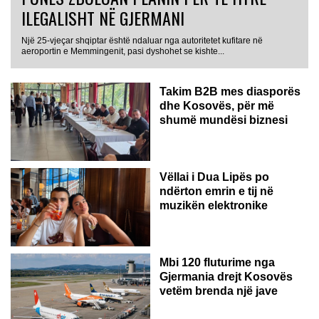
ILEGALISHT NË GJERMANI
Një 25-vjeçar shqiptar është ndaluar nga autoritetet kufitare në
aeroportin e Memmingenit, pasi dyshohet se kishte...
Takim B2B mes diasporës
dhe Kosovës, për më
shumë mundësi biznesi
Vëllai i Dua Lipës po
ndërton emrin e tij në
muzikën elektronike
GJERMANI
Mbi 120 fluturime nga
Gjermania drejt Kosovës
vetëm brenda një jave