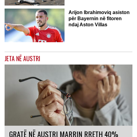
Arijon Ibrahimoviq asiston
për Bayernin në fitoren
ndaj Aston Villas
JETA NË AUSTRI
GRATË NË AUSTRI MARRIN RRETH 40%