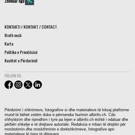
Zhvilluar nga:
KONTAKTI / KONTAKT / CONTACT
Rreth nesh
Karta
Politika e Privatësisë
Kushtet e Përdorimit
FOLLOW US:
Përdorimi i shkrimeve, fotografive si dhe materialeve të kësaj platforme
mund të bëhet vetëm duke e përmendur burimin albinfo.ch. Cdo
shfrytëzim dhe riprodhim i tyre pa lejen e albinfo.ch është i ndaluar dhe
përbën shkelje e të drejtave autoriale. Redaksia e mban të drejtën për
mosbotimin dhe moskthminin e dorëshkrimeve, fotografive apo
materialeve të tjera të dërguara.