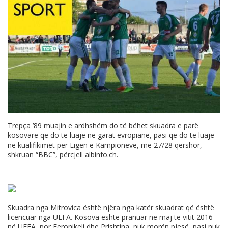
Trepça ’89 muajin e ardhshëm do të bëhet skuadra e parë
kosovare që do të luajë në garat evropiane, pasi që do të luajë
në kualifikimet për Ligën e Kampionëve, më 27/28 qershor,
shkruan “BBC”, përcjell
albinfo.ch
.
Skuadra nga Mitrovica është njëra nga katër skuadrat që është
licencuar nga UEFA. Kosova është pranuar në maj të vitit 2016
në UEFA, por Feronikeli dhe Prishtina, nuk morën pjesë, pasi nuk