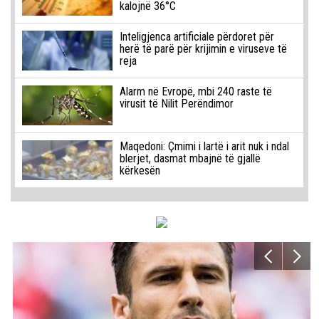
kalojnë 36°C
Inteligjenca artificiale përdoret për
herë të parë për krijimin e viruseve të
reja
Alarm në Evropë, mbi 240 raste të
virusit të Nilit Perëndimor
Maqedoni: Çmimi i lartë i arit nuk i ndal
blerjet, dasmat mbajnë të gjallë
kërkesën