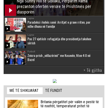
Nga Sunny Hill te Gollaku, Përparim Rama
prezanton ofertën verore të Prishtinës për
diasporën
Lajme
Paradoksi i kohës sonë: Arritjet e grave rriten, por
edhe dhuna në familje
Lajme
Pas 27 vjetësh: refugjatja dhe presidentja takohen
sërish
Futboll
Zvicra prish „vëllazërinë“ me Kosovën, fiton 4:0 në
Bazel
> Të gjitha
MË TË SHIKUARAT
TË FUNDIT
Britania përgatitet për valën e pestë të
të nxehtit, temperaturat pritet të