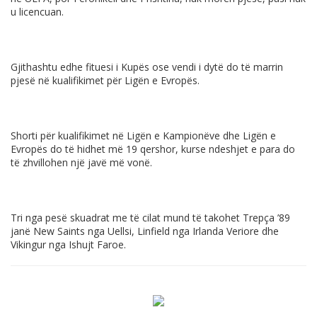
u licencuan.
Gjithashtu edhe fituesi i Kupës ose vendi i dytë do të marrin
pjesë në kualifikimet për Ligën e Evropës.
Shorti për kualifikimet në Ligën e Kampionëve dhe Ligën e
Evropës do të hidhet më 19 qershor, kurse ndeshjet e para do
të zhvillohen një javë më vonë.
Tri nga pesë skuadrat me të cilat mund të takohet Trepça ’89
janë New Saints nga Uellsi, Linfield nga Irlanda Veriore dhe
Vikingur nga Ishujt Faroe.