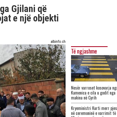
ga Gjilani që
at e një objekti
albinfo.ch
Të ngjashme
Nesër varroset kosovarja ng
Kamenica e cila u godit nga
makina në Cyrih
Kryeministri Kurti merr pje
në ceremoninë e varrimit të