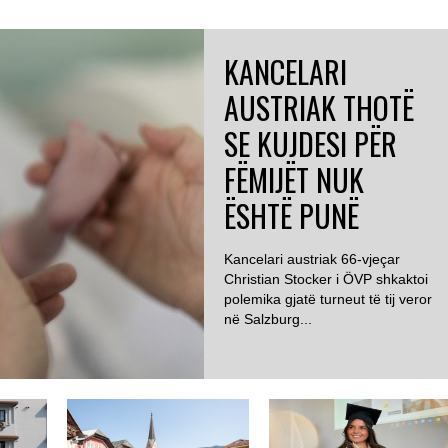
KANCELARI
AUSTRIAK THOTË
SE KUJDESI PËR
FËMIJËT NUK
ËSHTË PUNË
Kancelari austriak 66-vjeçar
Christian Stocker i ÖVP shkaktoi
polemika gjatë turneut të tij veror
në Salzburg...
AUSTRI