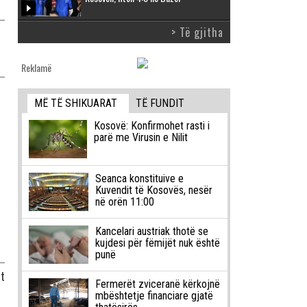
> Të gjitha
Reklamë
MË TË SHIKUARAT
TË FUNDIT
Kosovë: Konfirmohet rasti i
parë me Virusin e Nilit
Seanca konstituive e
Kuvendit të Kosovës, nesër
në orën 11:00
Kancelari austriak thotë se
kujdesi për fëmijët nuk është
punë
it
Fermerët zviceranë kërkojnë
mbështetje financiare gjatë