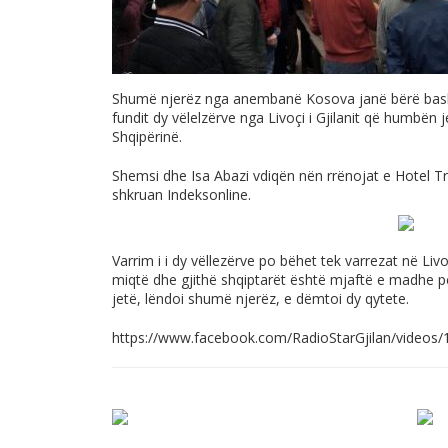
Shumë njerëz nga anembanë Kosova janë bërë bashk
fundit dy vëlelzërve nga Livoçi i Gjilanit që humbën j
Shqipërinë.
Shemsi dhe Isa Abazi vdiqën nën rrënojat e Hotel Tro
shkruan Indeksonline.
Varrim i i dy vëllezërve po bëhet tek varrezat në Li
miqtë dhe gjithë shqiptarët është mjaftë e madhe p
jetë, lëndoi shumë njerëz, e dëmtoi dy qytete.
https://www.facebook.com/RadioStarGjilan/video