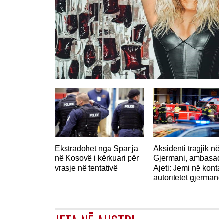
GJERMANI
Ekstradohet nga Spanja
Aksidenti tragjik n
në Kosovë i kërkuari për
Gjermani, ambasad
vrasje në tentativë
Ajeti: Jemi në kon
autoritetet gjerman