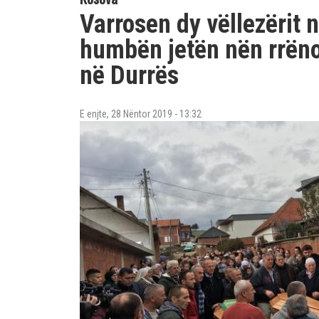
Varrosen dy vëllezërit n
humbën jetën nën rrënoj
në Durrës
E enjte, 28 Nëntor 2019 - 13:32