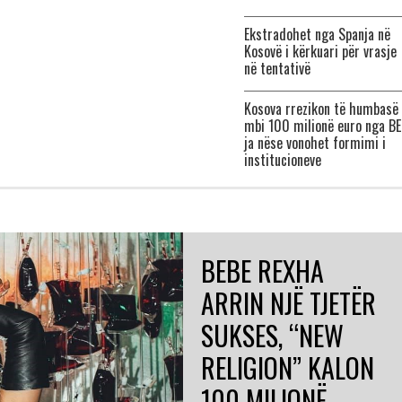
Ekstradohet nga Spanja në
Kosovë i kërkuari për vrasje
në tentativë
Kosova rrezikon të humbasë
mbi 100 milionë euro nga BE
ja nëse vonohet formimi i
institucioneve
BEBE REXHA
ARRIN NJË TJETËR
SUKSES, “NEW
RELIGION” KALON
100 MILIONË