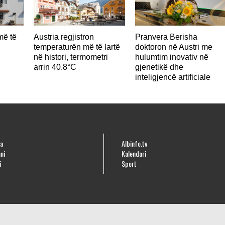
më të
Austria regjistron
Pranvera Berisha
temperaturën më të lartë
doktoron në Austri me
në histori, termometri
hulumtim inovativ në
arrin 40.8°C
gjenetikë dhe
inteligjencë artificiale
a
Albinfo.tv
ni
Kalendari
i
Sport