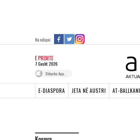
Na ndiqni:
E PREMTE
7 Gusht 2026
Shkarko App..
E-DIASPORA
JETA NË AUSTRI
AT-BALLKAN
Kosova