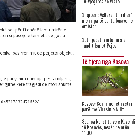
18-vjeçares së vrarë
Shqipëri: Vëllezërit ‘rrihen’
me rripa të pantallonave në
emision
ë sot për t’i dhënë lamtumirën e
etën si pasojë e tërmetit që goditi
Sot i jepet lamtumira e
fundit Ismet Pejës
pikal pas rrënimit që përjetoi objekti,
Të tjera nga Kosova
voç e padyshim dhimbja për familjarët,
ër gjithë këtë tragjedi që mori shumë
s/1045317832471662
/
Kosovë: Konfirmohet rasti i
parë me Virusin e Nilit
Seanca konstituive e Kuvend
të Kosovës, nesër në orën
11:00