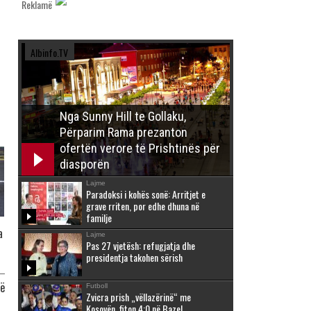
Reklamë
Albinfo.TV
Nga Sunny Hill te Gollaku,
Përparim Rama prezanton
ofertën verore të Prishtinës për
diasporën
Lajme
Paradoksi i kohës sonë: Arritjet e
grave rriten, por edhe dhuna në
familje
a
Lajme
Pas 27 vjetësh: refugjatja dhe
presidentja takohen sërish
së
Futboll
Zvicra prish „vëllazërinë“ me
Kosovën, fiton 4:0 në Bazel