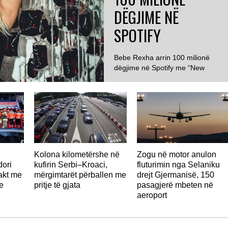
DËGJIME NË
SPOTIFY
Bebe Rexha arrin 100 milionë
dëgjime në Spotify me “New
Religion” ...
ë
Kolona kilometërshe në
Zogu në motor anulon
ori
kufirin Serbi–Kroaci,
fluturimin nga Selaniku
takt me
mërgimtarët përballen me
drejt Gjermanisë, 150
e
pritje të gjata
pasagjerë mbeten në
aeroport