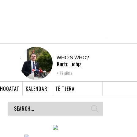
WHO’S WHO?
Kurti: Lidhja
Shqiptare e Prizrenit,
Të gjitha
nyja që bashkoi �...
HOQATAT
KALENDARI
TË TJERA