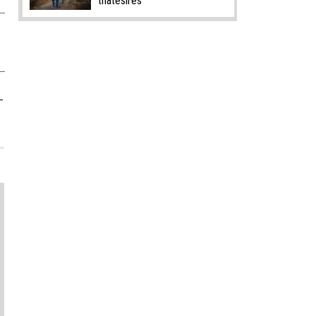
thatësirës
-