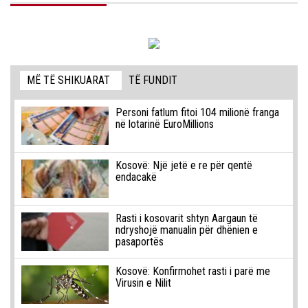
MË TË SHIKUARAT
TË FUNDIT
Personi fatlum fitoi 104 milionë franga
në lotarinë EuroMillions
Kosovë: Një jetë e re për qentë
endacakë
Rasti i kosovarit shtyn Aargaun të
ndryshojë manualin për dhënien e
pasaportës
Kosovë: Konfirmohet rasti i parë me
Virusin e Nilit