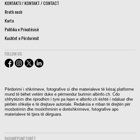
KONTAKTI / KONTAKT / CONTACT
Rreth nesh
Karta
Politika e Privatësisë
Kushtet e Përdorimit
FOLLOW US:
Përdorimi i shkrimeve, fotografive si dhe materialeve të kësaj platforme
mund të bëhet vetëm duke e përmendur burimin albinfo.ch. Cdo
shfrytëzim dhe riprodhim i tyre pa lejen e albinfo.ch është i ndaluar dhe
përbën shkelje e të drejtave autoriale. Redaksia e mban të drejtën për
mosbotimin dhe moskthminin e dorëshkrimeve, fotografive apo
materialeve të tjera të dërguara.
BASHKËPUNËTORËT