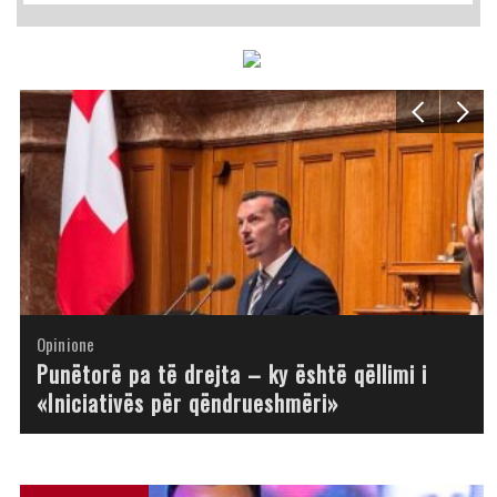
Opinione
Opinione
Opinione
Opinione
Opinione
Opinione
Opinione
Opinione
Punëtorë pa të drejta – ky është qëllimi i
«Iniciativës për qëndrueshmëri»