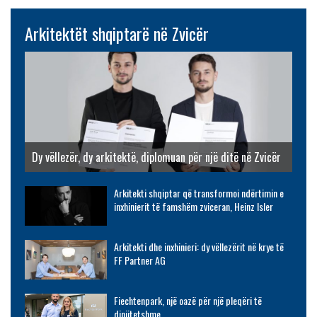
Arkitektët shqiptarë në Zvicër
Dy vëllezër, dy arkitektë, diplomuan për një ditë në Zvicër
Arkitekti shqiptar që transformoi ndërtimin e
inxhinierit të famshëm zviceran, Heinz Isler
Arkitekti dhe inxhinieri: dy vëllezërit në krye të
FF Partner AG
Fiechtenpark, një oazë për një pleqëri të
dinjitetshme