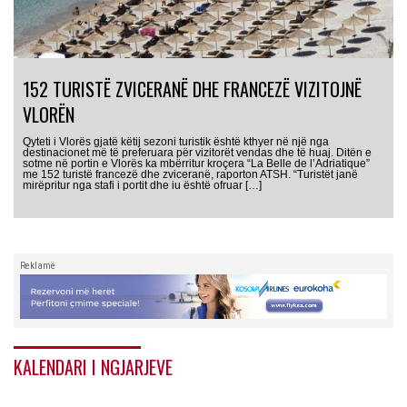
152 TURISTË ZVICERANË DHE FRANCEZË VIZITOJNË
VLORËN
Qyteti i Vlorës gjatë këtij sezoni turistik është kthyer në një nga
destinacionet më të preferuara për vizitorët vendas dhe të huaj. Ditën e
sotme në portin e Vlorës ka mbërritur kroçera “La Belle de l’Adriatique”
me 152 turistë francezë dhe zviceranë, raporton ATSH. “Turistët janë
mirëpritur nga stafi i portit dhe iu është ofruar […]
Reklamë
KALENDARI I NGJARJEVE