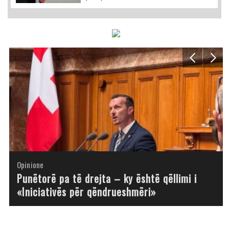
Opinione
Opinione
Opinione
Opinione
Opinione
Opinione
Opinione
Opinione
Punëtorë pa të drejta – ky është qëllimi i
«Iniciativës për qëndrueshmëri»