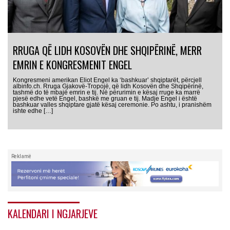
RRUGA QË LIDH KOSOVËN DHE SHQIPËRINË, MERR
EMRIN E KONGRESMENIT ENGEL
Kongresmeni amerikan Eliot Engel ka ‘bashkuar’ shqiptarët, përcjell
albinfo.ch. Rruga Gjakovë-Tropojë, që lidh Kosovën dhe Shqipërinë,
tashmë do të mbajë emrin e tij. Në përurimin e kësaj rruge ka marrë
pjesë edhe vetë Engel, bashkë me gruan e tij. Madje Engel i është
bashkuar valles shqiptare gjatë kësaj ceremonie. Po ashtu, i pranishëm
ishte edhe […]
Reklamë
KALENDARI I NGJARJEVE