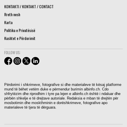
KONTAKTI / KONTAKT / CONTACT
Rreth nesh
Karta
Politika e Privatësisë
Kushtet e Përdorimit
FOLLOW US:
Përdorimi i shkrimeve, fotografive si dhe materialeve të kësaj platforme
mund të bëhet vetëm duke e përmendur burimin albinfo.ch. Cdo
shfrytëzim dhe riprodhim i tyre pa lejen e albinfo.ch është i ndaluar dhe
përbën shkelje e të drejtave autoriale. Redaksia e mban të drejtën për
mosbotimin dhe moskthminin e dorëshkrimeve, fotografive apo
materialeve të tjera të dërguara.