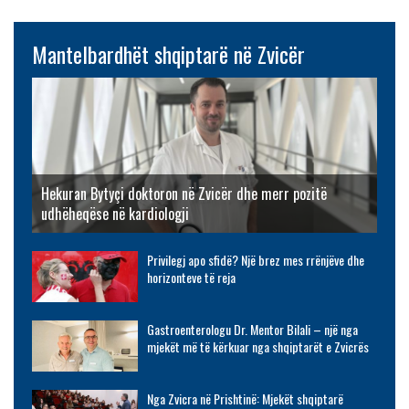
Mantelbardhët shqiptarë në Zvicër
Hekuran Bytyçi doktoron në Zvicër dhe merr pozitë
udhëheqëse në kardiologji
Privilegj apo sfidë? Një brez mes rrënjëve dhe
horizonteve të reja
Gastroenterologu Dr. Mentor Bilali – një nga
mjekët më të kërkuar nga shqiptarët e Zvicrës
Nga Zvicra në Prishtinë: Mjekët shqiptarë