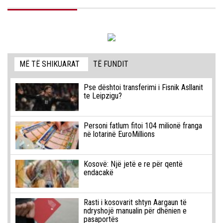
MË TË SHIKUARAT
TË FUNDIT
Pse dështoi transferimi i Fisnik Asllanit
te Leipzigu?
Personi fatlum fitoi 104 milionë franga
në lotarinë EuroMillions
Kosovë: Një jetë e re për qentë
endacakë
Rasti i kosovarit shtyn Aargaun të
ndryshojë manualin për dhënien e
pasaportës