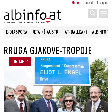
Shqip
Deutsch
Français
menu
E-DIASPORA
JETA NË AUSTRI
AT-BALLKANI
ALBINFO.TV
RRUGA GJAKOVE-TROPOJE
ILIR META