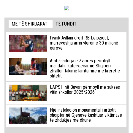
MË TË SHIKUARAT
TË FUNDIT
Fisnik Asllani drejt RB Leipzigut,
marrëveshja arrin vlerën e 30 milionë
eurove
Ambasadorja e Zvicrës përmbyll
mandatin katërvjeçar në Shqipëri,
zhvillon takime lamtumire me krerët e
shtetit
LAPSH në Bavari përmbyll me sukses
vitin shkollor 2025/2026
Një instalacion monumental i artistit
shqiptar në Gjenevë kushtuar viktimave
të zhdukjes me dhunë