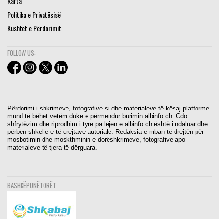
Karta
Politika e Privatësisë
Kushtet e Përdorimit
FOLLOW US:
Përdorimi i shkrimeve, fotografive si dhe materialeve të kësaj platforme
mund të bëhet vetëm duke e përmendur burimin albinfo.ch. Cdo
shfrytëzim dhe riprodhim i tyre pa lejen e albinfo.ch është i ndaluar dhe
përbën shkelje e të drejtave autoriale. Redaksia e mban të drejtën për
mosbotimin dhe moskthminin e dorëshkrimeve, fotografive apo
materialeve të tjera të dërguara.
BASHKËPUNËTORËT