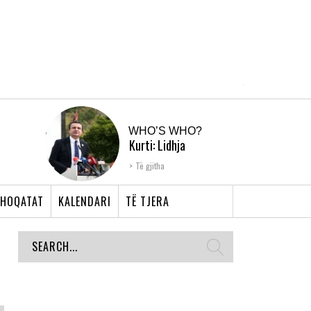
WHO’S WHO?
Kurti: Lidhja
Shqiptare e Prizrenit,
Të gjitha
nyja që bashkoi �...
HOQATAT
KALENDARI
TË TJERA