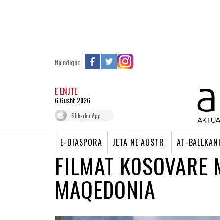
Na ndiqni:
E ENJTE
6 Gusht 2026
Shkarko App..
E-DIASPORA
JETA NË AUSTRI
AT-BALLKAN
FILMAT KOSOVARE 
MAQEDONIA
QENDRA KINEMATOGRAFIKE E KOSOVËS