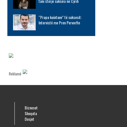
tani storje suksesi në Cyrih
“Prapa kuintave” të suksesit:
Intervistë me Pren Pervorfin
Reklamë
Bizneset
Shoqata
Dosjet