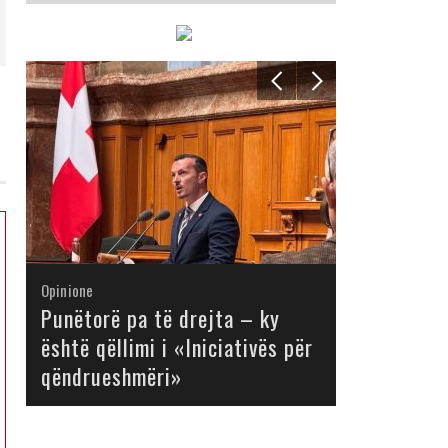
Opinione
Opinione
Opinione
Opinione
Opinione
Opinione
Opinione
Opinione
Punëtorë pa të drejta – ky
është qëllimi i «Iniciativës për
qëndrueshmëri»