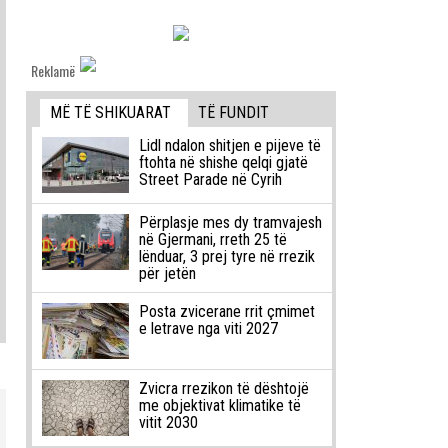
Reklamë
MË TË SHIKUARAT
TË FUNDIT
Lidl ndalon shitjen e pijeve të
ftohta në shishe qelqi gjatë
Street Parade në Cyrih
Përplasje mes dy tramvajesh
në Gjermani, rreth 25 të
lënduar, 3 prej tyre në rrezik
për jetën
Posta zvicerane rrit çmimet
e letrave nga viti 2027
Zvicra rrezikon të dështojë
me objektivat klimatike të
vitit 2030