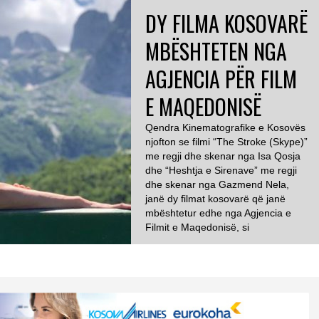
DY FILMA KOSOVARË
MBËSHTETEN NGA
AGJENCIA PËR FILM
E MAQEDONISË
Qendra Kinematografike e Kosovës
njofton se filmi “The Stroke (Skype)”
me regji dhe skenar nga Isa Qosja
dhe “Heshtja e Sirenave” me regji
dhe skenar nga Gazmend Nela,
janë dy filmat kosovarë që janë
mbështetur edhe nga Agjencia e
Filmit e Maqedonisë, si
bashkëprodhime minore,
transmeton albinfo.ch. Filmi “The
Stroke” është ranguar në vendin e
[…]