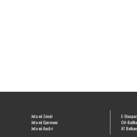
Jeta në Zvicër
E-Diaspor
Jeta në Gjermani
CH-Ballka
Jeta në Austri
AT Balkan