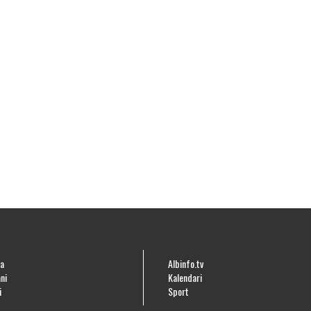
a
Albinfo.tv
ni
Kalendari
i
Sport