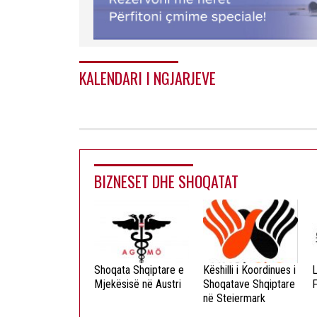
KALENDARI I NGJARJEVE
BIZNESET DHE SHOQATAT
ista Dielli
Shoqata Shqiptare e
Këshilli i Koordinues i
L
okristian
Mjekësisë në Austri
Shoqatave Shqiptare
F
në Steiermark