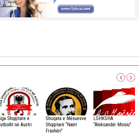
iga Shqiptare e
Shoqata e Mësuesve
LSHKSHA
utbollit në Austri
Shqiptarë “Naim
“Aleksandër Moisiu”
Frashëri”