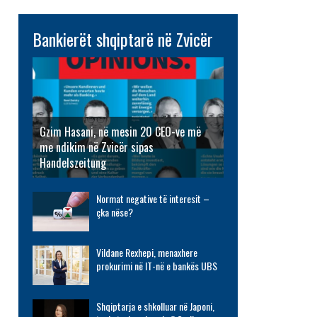
Bankierët shqiptarë në Zvicër
Gzim Hasani, në mesin 20 CEO-ve më
me ndikim në Zvicër sipas
Handelszeitung
Normat negative të interesit –
çka nëse?
Vildane Rexhepi, menaxhere
prokurimi në IT-në e bankës UBS
Shqiptarja e shkolluar në Japoni,