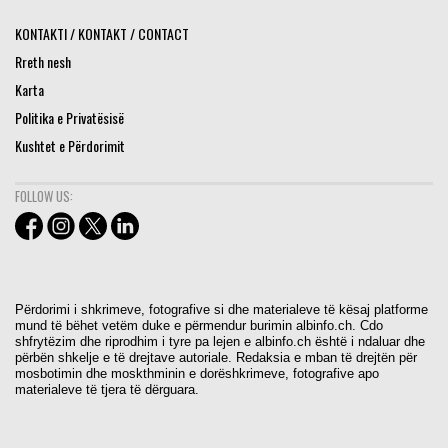
KONTAKTI / KONTAKT / CONTACT
Rreth nesh
Karta
Politika e Privatësisë
Kushtet e Përdorimit
FOLLOW US:
Përdorimi i shkrimeve, fotografive si dhe materialeve të kësaj platforme
mund të bëhet vetëm duke e përmendur burimin albinfo.ch. Cdo
shfrytëzim dhe riprodhim i tyre pa lejen e albinfo.ch është i ndaluar dhe
përbën shkelje e të drejtave autoriale. Redaksia e mban të drejtën për
mosbotimin dhe moskthminin e dorëshkrimeve, fotografive apo
materialeve të tjera të dërguara.