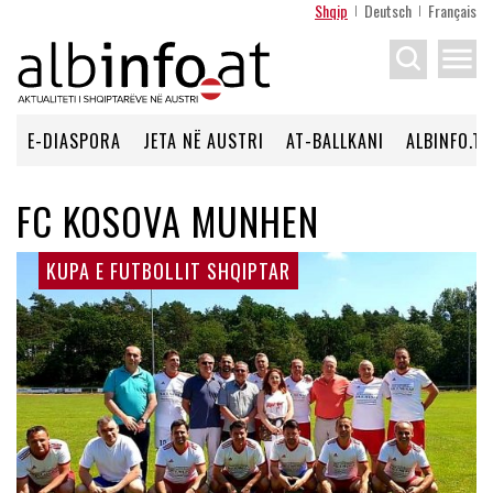
Shqip
Deutsch
Français
menu
E-DIASPORA
JETA NË AUSTRI
AT-BALLKANI
ALBINFO.TV
FC KOSOVA MUNHEN
KUPA E FUTBOLLIT SHQIPTAR