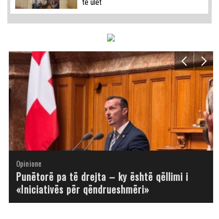
të ulët
Opinione
Opinione
Opinione
Opinione
Opinione
Opinione
Opinione
Opinione
Punëtorë pa të drejta – ky është qëllimi i
«Iniciativës për qëndrueshmëri»