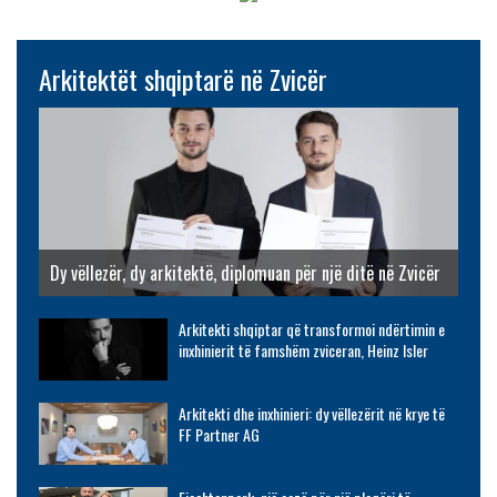
Arkitektët shqiptarë në Zvicër
Dy vëllezër, dy arkitektë, diplomuan për një ditë në Zvicër
Arkitekti shqiptar që transformoi ndërtimin e
inxhinierit të famshëm zviceran, Heinz Isler
Arkitekti dhe inxhinieri: dy vëllezërit në krye të
FF Partner AG