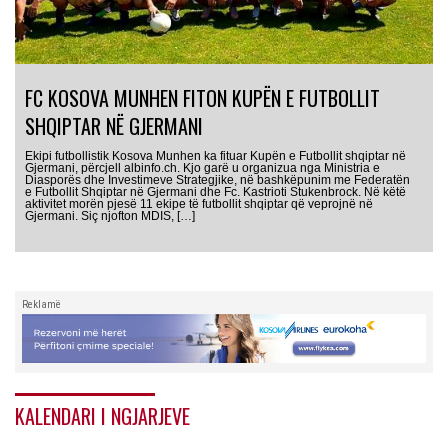
FC KOSOVA MUNHEN FITON KUPËN E FUTBOLLIT
SHQIPTAR NË GJERMANI
Ekipi futbollistik Kosova Munhen ka fituar Kupën e Futbollit shqiptar në
Gjermani, përcjell albinfo.ch. Kjo garë u organizua nga Ministria e
Diasporës dhe Investimeve Strategjike, në bashkëpunim me Federatën
e Futbollit Shqiptar në Gjermani dhe Fc. Kastrioti Stukenbrock. Në këtë
aktivitet morën pjesë 11 ekipe të futbollit shqiptar që veprojnë në
Gjermani. Siç njofton MDIS, […]
Reklamë
KALENDARI I NGJARJEVE