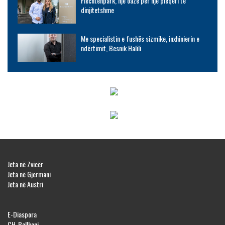
Fiechtenpark, një oazë për një pleqëri të
dinjitetshme
Me specialistin e fushës sizmike, inxhinierin e
ndërtimit, Besnik Halili
Jeta në Zvicër
Jeta në Gjermani
Jeta në Austri
E-Diaspora
CH-Ballkani