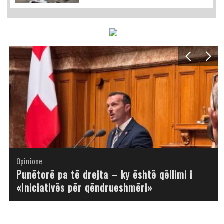
Opinione
Opinione
Opinione
Opinione
Opinione
Opinione
Opinione
Opinione
Punëtorë pa të drejta – ky është qëllimi i
«Iniciativës për qëndrueshmëri»