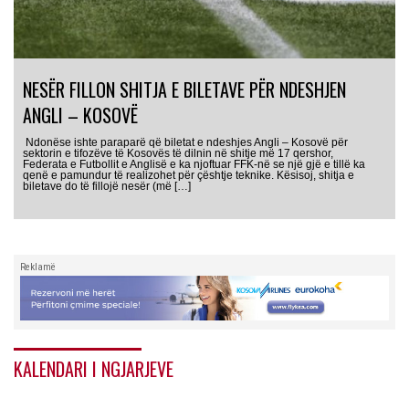
NESËR FILLON SHITJA E BILETAVE PËR NDESHJEN
ANGLI – KOSOVË
Ndonëse ishte paraparë që biletat e ndeshjes Angli – Kosovë për
sektorin e tifozëve të Kosovës të dilnin në shitje më 17 qershor,
Federata e Futbollit e Anglisë e ka njoftuar FFK-në se një gjë e tillë ka
qenë e pamundur të realizohet për çështje teknike. Kësisoj, shitja e
biletave do të fillojë nesër (më […]
Reklamë
KALENDARI I NGJARJEVE