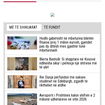
MË TË SHIKUARAT
TË FUNDIT
Hodhi gabimisht në mbeturina biletën
fituese prej 1 milion eurosh, gjendet
pas dy ditësh mes gjashtë tonë
mbeturinash
Blerta Basholli: Si shqiptare në Kosovë
ndihesha sikur i përkisja një shtrese më
të ulët
Rei Dunja përfundon me sukses
studimet në Edinburgh, zgjedh të
rikthehet në atdhe
Aeroporti i Prishtinës kalon shifrën e 2
milionë udhëtarëve në vitin 2026