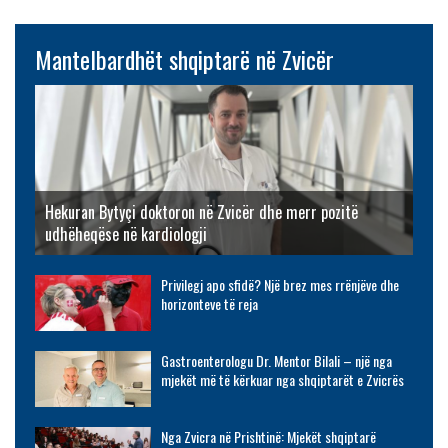
Mantelbardhët shqiptarë në Zvicër
Hekuran Bytyçi doktoron në Zvicër dhe merr pozitë
udhëheqëse në kardiologji
Privilegj apo sfidë? Një brez mes rrënjëve dhe
horizonteve të reja
Gastroenterologu Dr. Mentor Bilali – një nga
mjekët më të kërkuar nga shqiptarët e Zvicrës
Nga Zvicra në Prishtinë: Mjekët shqiptarë