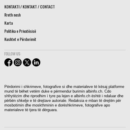
KONTAKTI / KONTAKT / CONTACT
Rreth nesh
Karta
Politika e Privatësisë
Kushtet e Përdorimit
FOLLOW US:
Përdorimi i shkrimeve, fotografive si dhe materialeve të kësaj platforme
mund të bëhet vetëm duke e përmendur burimin albinfo.ch. Cdo
shfrytëzim dhe riprodhim i tyre pa lejen e albinfo.ch është i ndaluar dhe
përbën shkelje e të drejtave autoriale. Redaksia e mban të drejtën për
mosbotimin dhe moskthminin e dorëshkrimeve, fotografive apo
materialeve të tjera të dërguara.