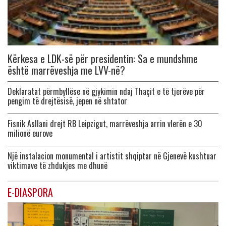
Kërkesa e LDK-së për presidentin: Sa e mundshme
është marrëveshja me LVV-në?
Deklaratat përmbyllëse në gjykimin ndaj Thaçit e të tjerëve për
pengim të drejtësisë, jepen në shtator
Fisnik Asllani drejt RB Leipzigut, marrëveshja arrin vlerën e 30
milionë eurove
Një instalacion monumental i artistit shqiptar në Gjenevë kushtuar
viktimave të zhdukjes me dhunë
E-DIASPORA