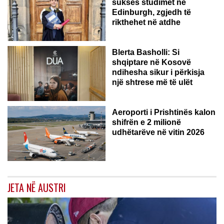
sukses studimet në
Edinburgh, zgjedh të
rikthehet në atdhe
Blerta Basholli: Si
shqiptare në Kosovë
ndihesha sikur i përkisja
një shtrese më të ulët
Aeroporti i Prishtinës kalon
shifrën e 2 milionë
udhëtarëve në vitin 2026
JETA NË AUSTRI