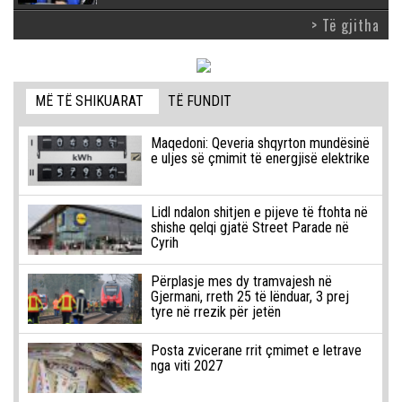
> Të gjitha
MË TË SHIKUARAT
TË FUNDIT
Maqedoni: Qeveria shqyrton mundësinë
e uljes së çmimit të energjisë elektrike
Lidl ndalon shitjen e pijeve të ftohta në
shishe qelqi gjatë Street Parade në
Cyrih
Përplasje mes dy tramvajesh në
Gjermani, rreth 25 të lënduar, 3 prej
tyre në rrezik për jetën
Posta zvicerane rrit çmimet e letrave
nga viti 2027