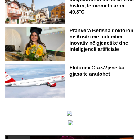
histori, termometri arrin
40.8°C
AUSTRI
Pranvera Berisha doktoron
në Austri me hulumtim
inovativ në gjenetikë dhe
inteligjencë artificiale
Fluturimi Graz-Vjenë ka
gjasa të anulohet