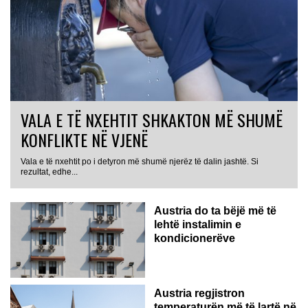
VALA E TË NXEHTIT SHKAKTON MË SHUMË
KONFLIKTE NË VJENË
Vala e të nxehtit po i detyron më shumë njerëz të dalin jashtë. Si
rezultat, edhe...
Austria do ta bëjë më të
lehtë instalimin e
kondicionerëve
Austria regjistron
temperaturën më të lartë në