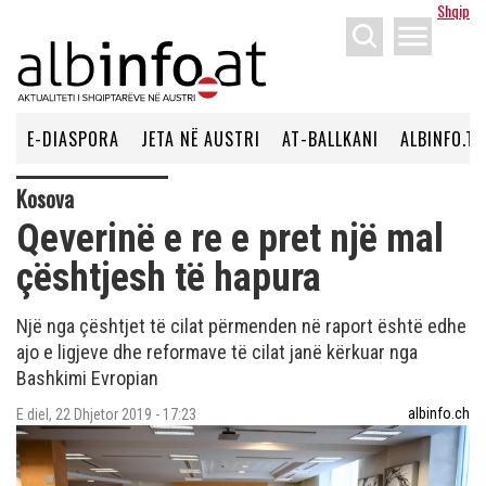
Shqip
menu
E-DIASPORA
JETA NË AUSTRI
AT-BALLKANI
ALBINFO.TV
Kosova
Qeverinë e re e pret një mal
çështjesh të hapura
Një nga çështjet të cilat përmenden në raport është edhe
ajo e ligjeve dhe reformave të cilat janë kërkuar nga
Bashkimi Evropian
albinfo.ch
E diel, 22 Dhjetor 2019 - 17:23