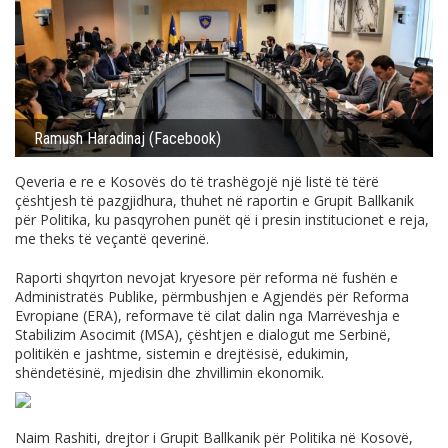
Ramush Haradinaj (Facebook)
Qeveria e re e Kosovës do të trashëgojë një listë të tërë
çështjesh të pazgjidhura, thuhet në raportin e Grupit Ballkanik
për Politika, ku pasqyrohen punët që i presin institucionet e reja,
me theks të veçantë qeverinë.
Raporti shqyrton nevojat kryesore për reforma në fushën e
Administratës Publike, përmbushjen e Agjendës për Reforma
Evropiane (ERA), reformave të cilat dalin nga Marrëveshja e
Stabilizim Asocimit (MSA), çështjen e dialogut me Serbinë,
politikën e jashtme, sistemin e drejtësisë, edukimin,
shëndetësinë, mjedisin dhe zhvillimin ekonomik.
Naim Rashiti, drejtor i Grupit Ballkanik për Politika në Kosovë,