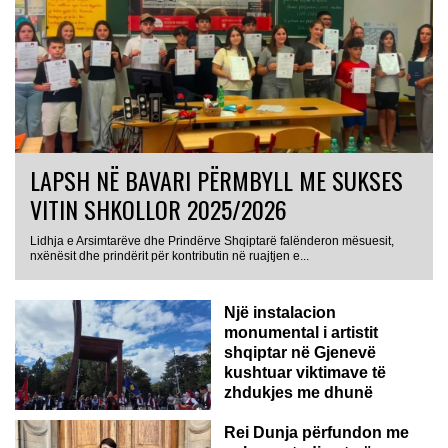
LAPSH NË BAVARI PËRMBYLL ME SUKSES
VITIN SHKOLLOR 2025/2026
Lidhja e Arsimtarëve dhe Prindërve Shqiptarë falënderon mësuesit,
nxënësit dhe prindërit për kontributin në ruajtjen e...
Një instalacion
monumental i artistit
shqiptar në Gjenevë
kushtuar viktimave të
zhdukjes me dhunë
Rei Dunja përfundon me