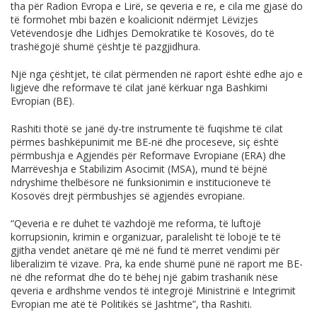
tha për Radion Evropa e Lirë, se qeveria e re, e cila me gjasë do
të formohet mbi bazën e koalicionit ndërmjet Lëvizjes
Vetëvendosje dhe Lidhjes Demokratike të Kosovës, do të
trashëgojë shumë çështje të pazgjidhura.
Një nga çështjet, të cilat përmenden në raport është edhe ajo e
ligjeve dhe reformave të cilat janë kërkuar nga Bashkimi
Evropian (BE).
Rashiti thotë se janë dy-tre instrumente të fuqishme të cilat
përmes bashkëpunimit me BE-në dhe proceseve, siç është
përmbushja e Agjendës për Reformave Evropiane (ERA) dhe
Marrëveshja e Stabilizim Asocimit (MSA), mund të bëjnë
ndryshime thelbësore në funksionimin e institucioneve të
Kosovës drejt përmbushjes së agjendës evropiane.
“Qeveria e re duhet të vazhdojë me reforma, të luftojë
korrupsionin, krimin e organizuar, paralelisht të lobojë te të
gjitha vendet anëtare që më në fund të merret vendimi për
liberalizim të vizave. Pra, ka ende shumë punë në raport me BE-
në dhe reformat dhe do të bëhej një gabim trashanik nëse
qeveria e ardhshme vendos të integrojë Ministrinë e Integrimit
Evropian me atë të Politikës së Jashtme”, tha Rashiti.