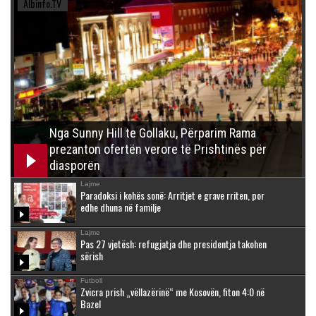
Albinfo.TV
Nga Sunny Hill te Gollaku, Përparim Rama
prezanton ofertën verore të Prishtinës për
diasporën
Lajme
Paradoksi i kohës sonë: Arritjet e grave rriten, por
edhe dhuna në familje
Lajme
Pas 27 vjetësh: refugjatja dhe presidentja takohen
sërish
Futboll
Zvicra prish „vëllazërinë“ me Kosovën, fiton 4:0 në
Bazel