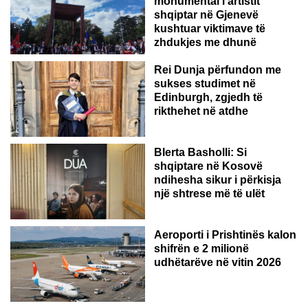
monumental i artistit
shqiptar në Gjenevë
kushtuar viktimave të
zhdukjes me dhunë
Rei Dunja përfundon me
sukses studimet në
Edinburgh, zgjedh të
rikthehet në atdhe
Blerta Basholli: Si
shqiptare në Kosovë
ndihesha sikur i përkisja
një shtrese më të ulët
Aeroporti i Prishtinës kalon
shifrën e 2 milionë
udhëtarëve në vitin 2026