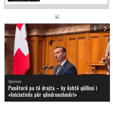
Opinione
Opinione
Opinione
Opinione
Opinione
Opinione
Opinione
Opinione
Punëtorë pa të drejta – ky është qëllimi i
«Iniciativës për qëndrueshmëri»