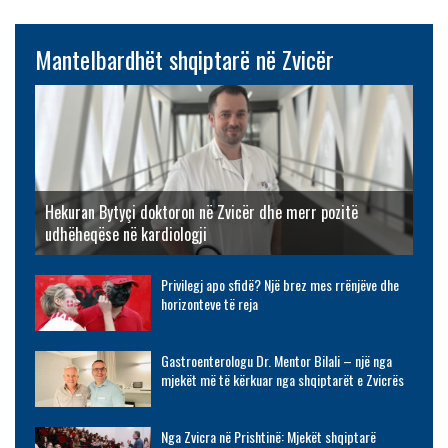
Mantelbardhët shqiptarë në Zvicër
Hekuran Bytyçi doktoron në Zvicër dhe merr pozitë
udhëheqëse në kardiologji
Privilegj apo sfidë? Një brez mes rrënjëve dhe
horizonteve të reja
Gastroenterologu Dr. Mentor Bilali – një nga
mjekët më të kërkuar nga shqiptarët e Zvicrës
Nga Zvicra në Prishtinë: Mjekët shqiptarë