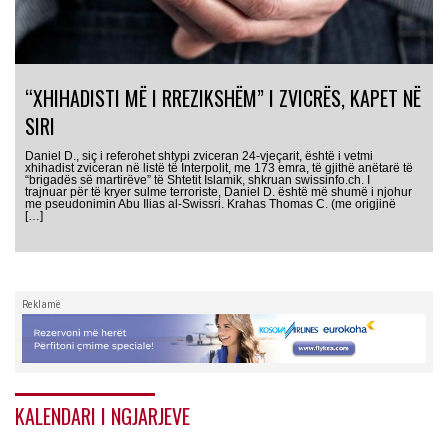
“XHIHADISTI MË I RREZIKSHËM” I ZVICRËS, KAPET NË
SIRI
Daniel D., siç i referohet shtypi zviceran 24-vjeçarit, është i vetmi
xhihadist zviceran në listë të Interpolit, me 173 emra, të gjithë anëtarë të
“brigadës së martirëve” të Shtetit Islamik, shkruan swissinfo.ch. I
trajnuar për të kryer sulme terroriste, Daniel D. është më shumë i njohur
me pseudonimin Abu Ilias al-Swissri. Krahas Thomas C. (me origjinë
[…]
Reklamë
KALENDARI I NGJARJEVE